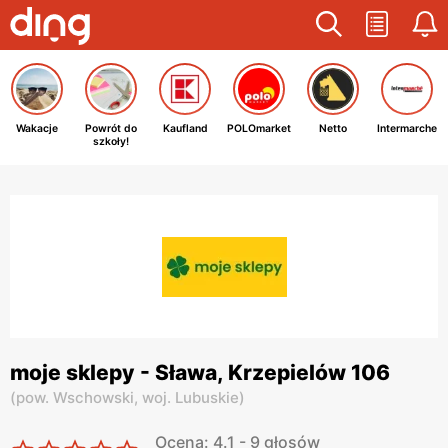
Wakacje
Powrót do
Kaufland
POLOmarket
Netto
Intermarche
szkoły!
moje sklepy - Sława, Krzepielów 106
(
pow. Wschowski,
woj. Lubuskie
)
Ocena: 4.1 - 9 głosów