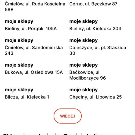
Ćmielów, ul. Ruda Kościelna
Górno, ul. Bęczków 87
56B
moje sklepy
moje sklepy
Bieliny, ul. Porąbki 105A
Bieliny, ul. Kielecka 203
moje sklepy
moje sklepy
Ćmielów, ul. Sandomierska
Daleszyce, ul. pl. Staszica
243
30
moje sklepy
moje sklepy
Bukowa, ul. Osiedlowa 15A
Baćkowice, ul.
Modliborzyce 96
moje sklepy
moje sklepy
Bilcza, ul. Kielecka 1
Chęciny, ul. Lipowica 25
moje sklepy
moje sklepy
Iwaniska, ul. Ujazdowska 5
Bogoria, ul. Rynek 30
WIĘCEJ
moje sklepy
moje sklepy
Gorzyce, ul. Szkolna 44
Grębów, ul. Wydrza 180