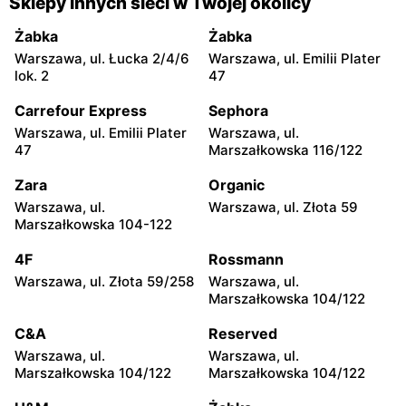
Sklepy innych sieci w Twojej okolicy
moje sklepy
moje sklepy
Żabka
Żabka
Jadachy, ul. Jadachy 111
Jeżowe, ul. Zalesie 77
Warszawa, ul. Łucka 2/4/6
Warszawa, ul. Emilii Plater
lok. 2
47
moje sklepy
moje sklepy
Carrefour Express
Sephora
Kazimierza Wielka, ul.
Kamień, ul. Błonie 23
Kolejowa 15
Warszawa, ul. Emilii Plater
Warszawa, ul.
47
Marszałkowska 116/122
moje sklepy
moje sklepy
Zara
Organic
Górki, ul. Górki 71
Gumniska, ul. Gumniska
157C
Warszawa, ul.
Warszawa, ul. Złota 59
Marszałkowska 104-122
moje sklepy
moje sklepy
4F
Rossmann
Iwierzyce, ul. Iwierzyce
Tczew, ul. Franciszka Żwirki
152A
61
Warszawa, ul. Złota 59/258
Warszawa, ul.
Marszałkowska 104/122
moje sklepy
moje sklepy
C&A
Reserved
Hyżne, ul. Hyżne 100
Jarosław, ul. Pełkińska 147
Warszawa, ul.
Warszawa, ul.
moje sklepy
moje sklepy
Marszałkowska 104/122
Marszałkowska 104/122
Niebylec, ul. Niebylec 139
Opole, ul. Grudzicka 45