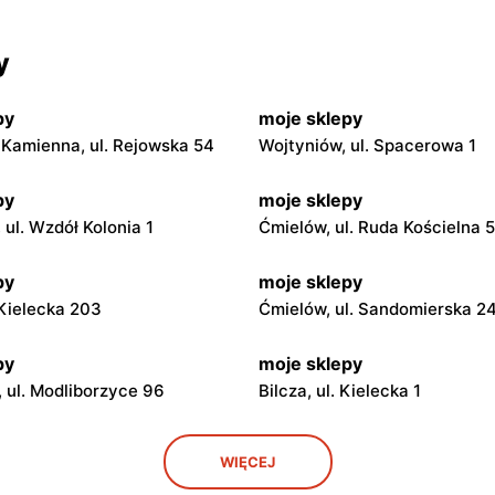
y
py
moje sklepy
Kamienna, ul. Rejowska 54
Wojtyniów, ul. Spacerowa 1
py
moje sklepy
ul. Wzdół Kolonia 1
Ćmielów, ul. Ruda Kościelna 
py
moje sklepy
. Kielecka 203
Ćmielów, ul. Sandomierska 2
py
moje sklepy
 ul. Modliborzyce 96
Bilcza, ul. Kielecka 1
py
moje sklepy
WIĘCEJ
. Rynek 30
Gorzyce, ul. Szkolna 44