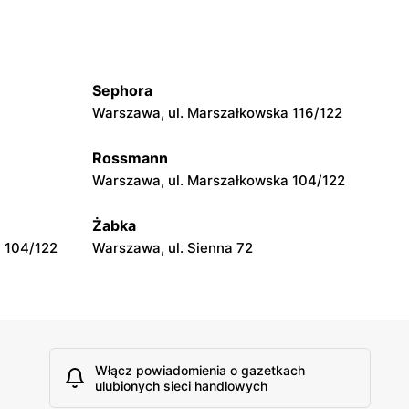
moje sklepy
wa 15
Kamień, ul. Błonie 23
Sephora
moje sklepy
Warszawa, ul. Marszałkowska 116/122
Tczew, ul. Franciszka Żwirki 61
Rossmann
moje sklepy
Warszawa, ul. Marszałkowska 104/122
Opole, ul. Grudzicka 45
Żabka
 104/122
Warszawa, ul. Sienna 72
Włącz powiadomienia o gazetkach
ulubionych sieci handlowych