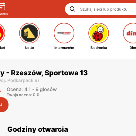
handlu
ket
Netto
Intermarche
Biedronka
Din
y - Rzeszów, Sportowa 13
oj. Podkarpackie
)
Ocena: 4.1 - 9 głosów
Twoja ocena: 0.0
J
Godziny otwarcia