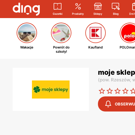
Gazetki
Produkty
Sklepy
Blog
Dni 
Wakacje
Powrót do
Kaufland
POLOmar
szkoły!
moje sklep
(
pow. Rzeszów,
w
OBSERWU