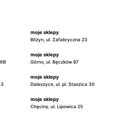
moje sklepy
Bliżyn, ul. Zafabryczna 23
moje sklepy
56B
Górno, ul. Bęczków 87
moje sklepy
43
Daleszyce, ul. pl. Staszica 30
moje sklepy
Chęciny, ul. Lipowica 25
moje sklepy
Grębów, ul. Wydrza 180