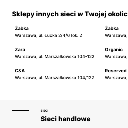
moje sklepy
moje skle
Sklepy innych sieci w Twojej okoli
Jadachy, ul. Jadachy 111
Jeżowe, ul.
Żabka
Żabka
moje sklepy
moje skle
Warszawa, ul. Łucka 2/4/6 lok. 2
Warszawa, u
Górki, ul. Górki 71
Gumniska, 
Zara
Organic
moje sklepy
moje skle
Warszawa, ul. Marszałkowska 104-122
Warszawa, 
Hyżne, ul. Hyżne 100
Jarosław, u
C&A
Reserved
Warszawa, ul. Marszałkowska 104/122
Warszawa, 
SIECI
Sieci handlowe