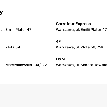
py
moje sklepy
cy
 Zalesie 77
Kazimierza Wielka, ul. Kolejo
Carrefour Express
py
moje sklepy
l. Emilii Plater 47
Warszawa, ul. Emilii Plater 47
ul. Gumniska 157C
Iwierzyce, ul. Iwierzyce 152A
4F
py
moje sklepy
ul. Złota 59
Warszawa, ul. Złota 59/258
l. Pełkińska 147
Niebylec, ul. Niebylec 139
H&M
ul. Marszałkowska 104/122
Warszawa, ul. Marszałkowska