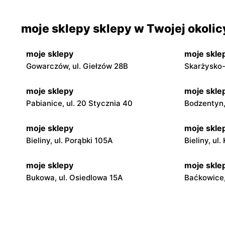
moje sklepy sklepy w Twojej okolic
moje sklepy
moje skle
Gowarczów, ul. Giełzów 28B
Skarżysko-
moje sklepy
moje skle
Pabianice, ul. 20 Stycznia 40
Bodzentyn, 
moje sklepy
moje skle
Bieliny, ul. Porąbki 105A
Bieliny, ul
moje sklepy
moje skle
Bukowa, ul. Osiedlowa 15A
Baćkowice,
moje sklepy
moje skle
Iwaniska, ul. Ujazdowska 5
Bogoria, ul