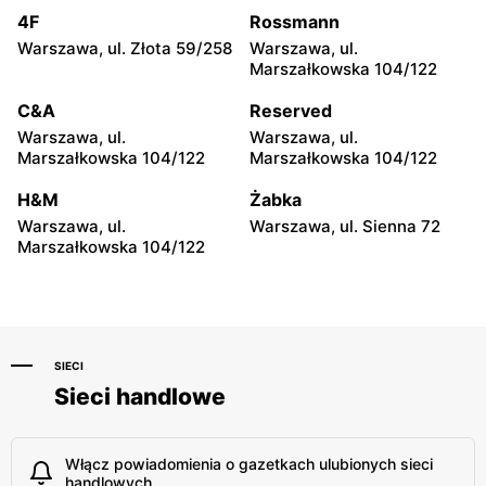
4F
Rossmann
Iwierzyce, ul. Iwierzyce
Tczew, ul. Franciszka Żwirki
152A
61
Warszawa, ul. Złota 59/258
Warszawa, ul.
Marszałkowska 104/122
moje sklepy
moje sklepy
C&A
Reserved
Hyżne, ul. Hyżne 100
Jarosław, ul. Pełkińska 147
Warszawa, ul.
Warszawa, ul.
moje sklepy
moje sklepy
Marszałkowska 104/122
Marszałkowska 104/122
Niebylec, ul. Niebylec 139
Opole, ul. Grudzicka 45
H&M
Żabka
Warszawa, ul.
Warszawa, ul. Sienna 72
Marszałkowska 104/122
SIECI
Sieci handlowe
Włącz powiadomienia o gazetkach ulubionych sieci
handlowych