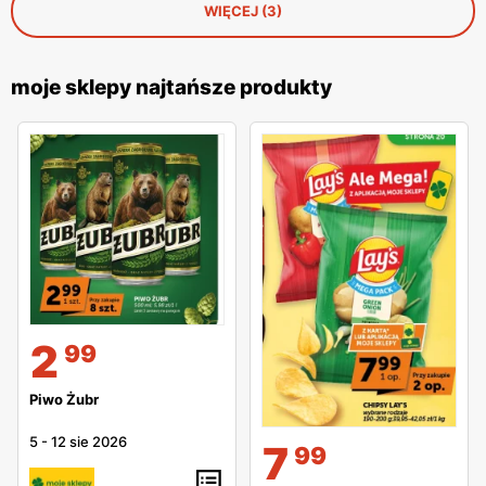
WIĘCEJ (3)
moje sklepy najtańsze produkty
2
99
Piwo Żubr
5
-
12 sie 2026
7
99