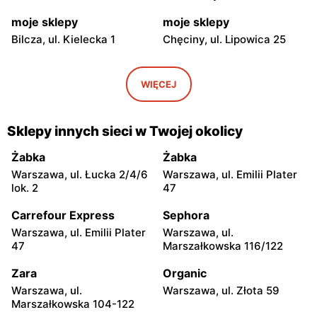
moje sklepy
moje sklepy
Bilcza, ul. Kielecka 1
Chęciny, ul. Lipowica 25
moje sklepy
moje sklepy
Iwaniska, ul. Ujazdowska 5
Bogoria, ul. Rynek 30
WIĘCEJ
moje sklepy
moje sklepy
Gorzyce, ul. Szkolna 44
Grębów, ul. Wydrza 180
Sklepy innych sieci w Twojej okolicy
moje sklepy
moje sklepy
Żabka
Żabka
Jadachy, ul. Jadachy 111
Jeżowe, ul. Zalesie 77
Warszawa, ul. Łucka 2/4/6
Warszawa, ul. Emilii Plater
lok. 2
47
moje sklepy
moje sklepy
Carrefour Express
Sephora
Kazimierza Wielka, ul.
Kamień, ul. Błonie 23
Kolejowa 15
Warszawa, ul. Emilii Plater
Warszawa, ul.
47
Marszałkowska 116/122
moje sklepy
moje sklepy
Zara
Organic
Górki, ul. Górki 71
Gumniska, ul. Gumniska
157C
Warszawa, ul.
Warszawa, ul. Złota 59
Marszałkowska 104-122
moje sklepy
moje sklepy