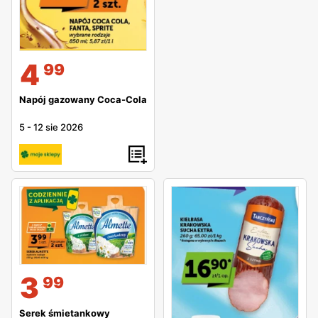
4
99
Napój gazowany Coca-Cola
5
-
12 sie 2026
3
99
Serek śmietankowy