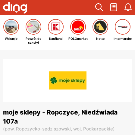
Wakacje
Powrót do
Kaufland
POLOmarket
Netto
Intermarche
szkoły!
moje sklepy - Ropczyce, Niedźwiada
107a
(
pow. Ropczycko-sędziszowski,
woj. Podkarpackie
)