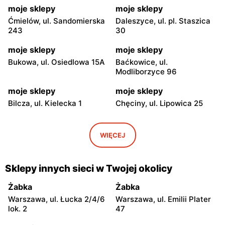
moje sklepy
moje sklepy
Ćmielów, ul. Sandomierska
Daleszyce, ul. pl. Staszica
243
30
moje sklepy
moje sklepy
Bukowa, ul. Osiedlowa 15A
Baćkowice, ul.
Modliborzyce 96
moje sklepy
moje sklepy
Bilcza, ul. Kielecka 1
Chęciny, ul. Lipowica 25
moje sklepy
moje sklepy
Iwaniska, ul. Ujazdowska 5
Bogoria, ul. Rynek 30
WIĘCEJ
moje sklepy
moje sklepy
Gorzyce, ul. Szkolna 44
Grębów, ul. Wydrza 180
Sklepy innych sieci w Twojej okolicy
moje sklepy
moje sklepy
Żabka
Żabka
Jadachy, ul. Jadachy 111
Jeżowe, ul. Zalesie 77
Warszawa, ul. Łucka 2/4/6
Warszawa, ul. Emilii Plater
lok. 2
47
moje sklepy
moje sklepy