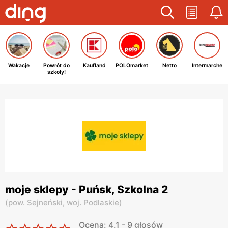
Wakacje
Powrót do
Kaufland
POLOmarket
Netto
Intermarche
szkoły!
moje sklepy - Puńsk, Szkolna 2
(
pow. Sejneński,
woj. Podlaskie
)
Ocena: 4.1 - 9 głosów