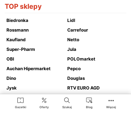
TOP sklepy
Biedronka
Lidl
Rossmann
Carrefour
Kaufland
Netto
Super-Pharm
Jula
OBI
POLOmarket
Auchan Hipermarket
Pepco
Dino
Douglas
Jysk
RTV EURO AGD
Action
Media Expert
Deichmann
Media Markt
Gazetki
Oferty
Szukaj
Blog
Więcej
Ding.pl to serwis internetowy prezentujący
gazetki promocyjne
oraz
katalogi
sklepów i dużych sieci handlowych. Dzięki