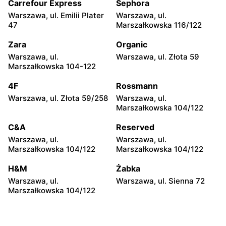
Carrefour Express
Sephora
Kazimierza Wielka, ul.
Kamień, ul. Błonie 23
Kolejowa 15
Warszawa, ul. Emilii Plater
Warszawa, ul.
47
Marszałkowska 116/122
moje sklepy
moje sklepy
Zara
Organic
Górki, ul. Górki 71
Gumniska, ul. Gumniska
157C
Warszawa, ul.
Warszawa, ul. Złota 59
Marszałkowska 104-122
moje sklepy
moje sklepy
4F
Rossmann
Iwierzyce, ul. Iwierzyce
Tczew, ul. Franciszka Żwirki
152A
61
Warszawa, ul. Złota 59/258
Warszawa, ul.
Marszałkowska 104/122
moje sklepy
moje sklepy
C&A
Reserved
Hyżne, ul. Hyżne 100
Jarosław, ul. Pełkińska 147
Warszawa, ul.
Warszawa, ul.
moje sklepy
moje sklepy
Marszałkowska 104/122
Marszałkowska 104/122
Niebylec, ul. Niebylec 139
Opole, ul. Grudzicka 45
H&M
Żabka
Warszawa, ul.
Warszawa, ul. Sienna 72
Marszałkowska 104/122