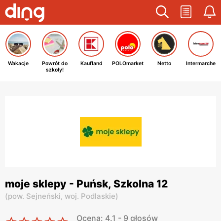
Wakacje
Powrót do
Kaufland
POLOmarket
Netto
Intermarche
szkoły!
moje sklepy - Puńsk, Szkolna 12
(
pow. Sejneński,
woj. Podlaskie
)
Ocena: 4.1 - 9 głosów