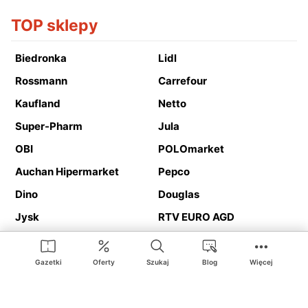
TOP sklepy
Biedronka
Lidl
Rossmann
Carrefour
Kaufland
Netto
Super-Pharm
Jula
OBI
POLOmarket
Auchan Hipermarket
Pepco
Dino
Douglas
Jysk
RTV EURO AGD
Action
Media Expert
Deichmann
Media Markt
Gazetki
Oferty
Szukaj
Blog
Więcej
Ding.pl to serwis internetowy prezentujący
gazetki promocyjne