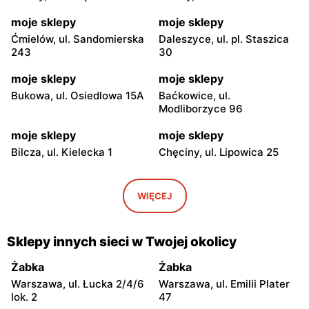
moje sklepy
moje sklepy
Ćmielów, ul. Sandomierska
Daleszyce, ul. pl. Staszica
243
30
moje sklepy
moje sklepy
Bukowa, ul. Osiedlowa 15A
Baćkowice, ul.
Modliborzyce 96
moje sklepy
moje sklepy
Bilcza, ul. Kielecka 1
Chęciny, ul. Lipowica 25
moje sklepy
moje sklepy
Iwaniska, ul. Ujazdowska 5
Bogoria, ul. Rynek 30
WIĘCEJ
moje sklepy
moje sklepy
Gorzyce, ul. Szkolna 44
Grębów, ul. Wydrza 180
Sklepy innych sieci w Twojej okolicy
moje sklepy
moje sklepy
Żabka
Żabka
Jadachy, ul. Jadachy 111
Jeżowe, ul. Zalesie 77
Warszawa, ul. Łucka 2/4/6
Warszawa, ul. Emilii Plater
lok. 2
47