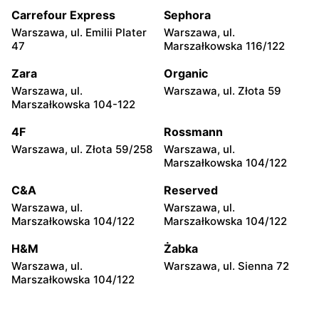
moje sklepy
moje sklepy
Carrefour Express
Sephora
Kazimierza Wielka, ul.
Kamień, ul. Błonie 23
Kolejowa 15
Warszawa, ul. Emilii Plater
Warszawa, ul.
47
Marszałkowska 116/122
moje sklepy
moje sklepy
Zara
Organic
Górki, ul. Górki 71
Gumniska, ul. Gumniska
157C
Warszawa, ul.
Warszawa, ul. Złota 59
Marszałkowska 104-122
moje sklepy
moje sklepy
4F
Rossmann
Iwierzyce, ul. Iwierzyce
Tczew, ul. Franciszka Żwirki
152A
61
Warszawa, ul. Złota 59/258
Warszawa, ul.
Marszałkowska 104/122
moje sklepy
moje sklepy
C&A
Reserved
Hyżne, ul. Hyżne 100
Jarosław, ul. Pełkińska 147
Warszawa, ul.
Warszawa, ul.
moje sklepy
moje sklepy
Marszałkowska 104/122
Marszałkowska 104/122
Niebylec, ul. Niebylec 139
Opole, ul. Grudzicka 45
H&M
Żabka
Warszawa, ul.
Warszawa, ul. Sienna 72
Marszałkowska 104/122