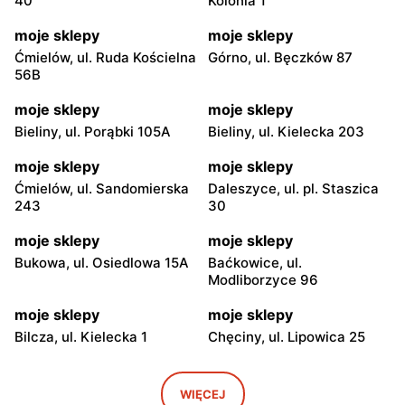
40
Kolonia 1
moje sklepy
moje sklepy
Ćmielów, ul. Ruda Kościelna
Górno, ul. Bęczków 87
56B
moje sklepy
moje sklepy
Bieliny, ul. Porąbki 105A
Bieliny, ul. Kielecka 203
moje sklepy
moje sklepy
Ćmielów, ul. Sandomierska
Daleszyce, ul. pl. Staszica
243
30
moje sklepy
moje sklepy
Bukowa, ul. Osiedlowa 15A
Baćkowice, ul.
Modliborzyce 96
moje sklepy
moje sklepy
Bilcza, ul. Kielecka 1
Chęciny, ul. Lipowica 25
moje sklepy
moje sklepy
Iwaniska, ul. Ujazdowska 5
Bogoria, ul. Rynek 30
WIĘCEJ