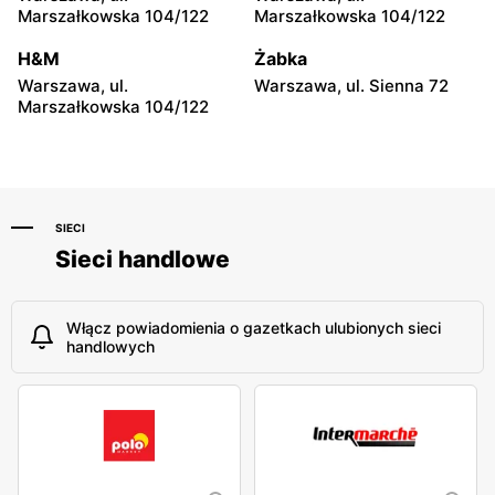
moje sklepy
moje sklepy
Marszałkowska 104/122
Marszałkowska 104/122
Niebylec, ul. Niebylec 139
Opole, ul. Grudzicka 45
H&M
Żabka
Warszawa, ul.
Warszawa, ul. Sienna 72
Marszałkowska 104/122
SIECI
Sieci handlowe
Włącz powiadomienia o gazetkach ulubionych sieci
handlowych