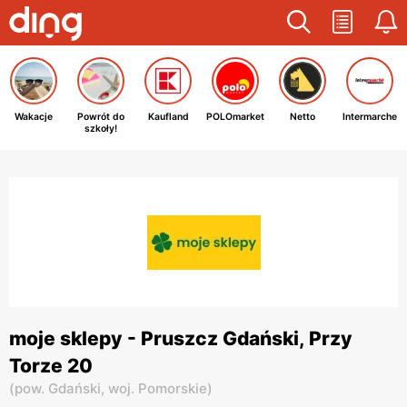
Wakacje
Powrót do
Kaufland
POLOmarket
Netto
Intermarche
szkoły!
moje sklepy - Pruszcz Gdański, Przy
Torze 20
(
pow. Gdański,
woj. Pomorskie
)