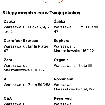
moje sklepy
moje sklepy
Gorzyce, ul. Szkolna 44
Grębów, ul. Wydrza 180
Sklepy innych sieci w Twojej okolicy
moje sklepy
moje sklepy
Żabka
Żabka
Jadachy, ul. Jadachy 111
Jeżowe, ul. Zalesie 77
Warszawa, ul. Łucka 2/4/6
Warszawa, ul. Emilii Plater
lok. 2
47
moje sklepy
moje sklepy
Carrefour Express
Sephora
Kazimierza Wielka, ul.
Kamień, ul. Błonie 23
Kolejowa 15
Warszawa, ul. Emilii Plater
Warszawa, ul.
47
Marszałkowska 116/122
moje sklepy
moje sklepy
Zara
Organic
Górki, ul. Górki 71
Gumniska, ul. Gumniska
157C
Warszawa, ul.
Warszawa, ul. Złota 59
Marszałkowska 104-122
moje sklepy
moje sklepy
4F
Rossmann
Iwierzyce, ul. Iwierzyce
Tczew, ul. Franciszka Żwirki
152A
61
Warszawa, ul. Złota 59/258
Warszawa, ul.
Marszałkowska 104/122
moje sklepy
moje sklepy
C&A
Reserved
Hyżne, ul. Hyżne 100
Jarosław, ul. Pełkińska 147
Warszawa, ul.
Warszawa, ul.