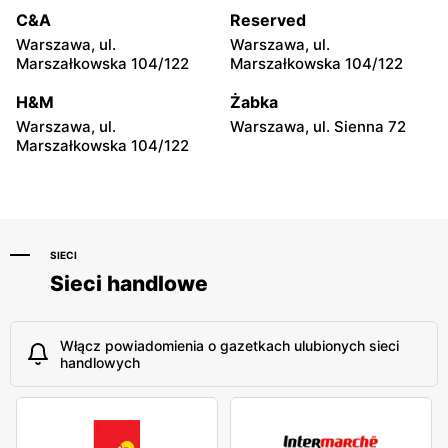
C&A
Reserved
Hyżne, ul. Hyżne 100
Jarosław, ul. Pełkińska 147
Warszawa, ul.
Warszawa, ul.
moje sklepy
moje sklepy
Marszałkowska 104/122
Marszałkowska 104/122
Niebylec, ul. Niebylec 139
Opole, ul. Grudzicka 45
H&M
Żabka
Warszawa, ul.
Warszawa, ul. Sienna 72
Marszałkowska 104/122
SIECI
Sieci handlowe
Włącz powiadomienia o gazetkach ulubionych sieci
handlowych