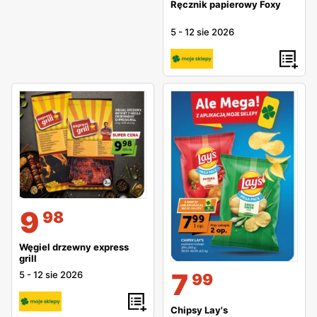
Ręcznik papierowy Foxy
5
-
12 sie 2026
9
98
Węgiel drzewny express
grill
7
5
-
12 sie 2026
99
Chipsy Lay's