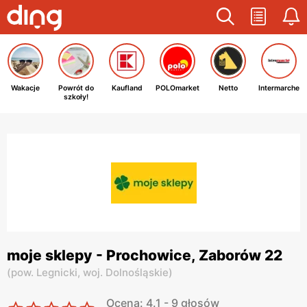
Wakacje
Powrót do
Kaufland
POLOmarket
Netto
Intermarche
szkoły!
moje sklepy - Prochowice, Zaborów 22
(
pow. Legnicki,
woj. Dolnośląskie
)
Ocena: 4.1 - 9 głosów