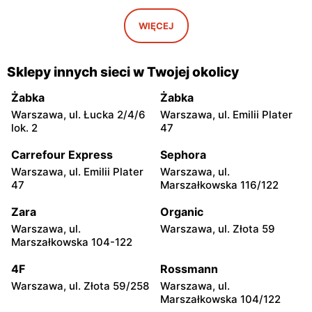
moje sklepy
moje sklepy
Iwaniska, ul. Ujazdowska 5
Bogoria, ul. Rynek 30
WIĘCEJ
moje sklepy
moje sklepy
Gorzyce, ul. Szkolna 44
Grębów, ul. Wydrza 180
Sklepy innych sieci w Twojej okolicy
moje sklepy
moje sklepy
Żabka
Żabka
Jadachy, ul. Jadachy 111
Jeżowe, ul. Zalesie 77
Warszawa, ul. Łucka 2/4/6
Warszawa, ul. Emilii Plater
lok. 2
47
moje sklepy
moje sklepy
Carrefour Express
Sephora
Kazimierza Wielka, ul.
Kamień, ul. Błonie 23
Kolejowa 15
Warszawa, ul. Emilii Plater
Warszawa, ul.
47
Marszałkowska 116/122
moje sklepy
moje sklepy
Zara
Organic
Górki, ul. Górki 71
Gumniska, ul. Gumniska
157C
Warszawa, ul.
Warszawa, ul. Złota 59
Marszałkowska 104-122
moje sklepy
moje sklepy
4F
Rossmann
Iwierzyce, ul. Iwierzyce
Tczew, ul. Franciszka Żwirki
152A
61
Warszawa, ul. Złota 59/258
Warszawa, ul.
Marszałkowska 104/122
moje sklepy
moje sklepy