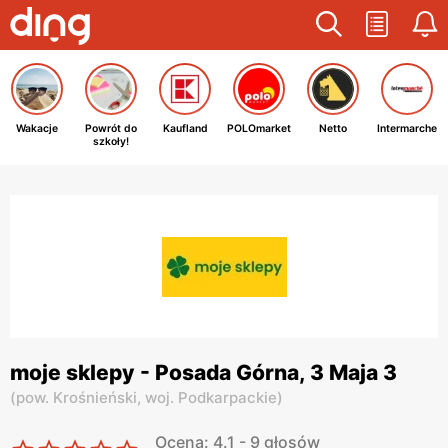
Wakacje
Powrót do
Kaufland
POLOmarket
Netto
Intermarche
szkoły!
moje sklepy - Posada Górna, 3 Maja 3
(
pow. Krośnieński,
woj. Podkarpackie
)
Ocena: 4.1 - 9 głosów