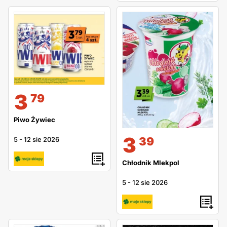
3
79
Piwo Żywiec
3
39
5
-
12 sie 2026
Chłodnik Mlekpol
5
-
12 sie 2026