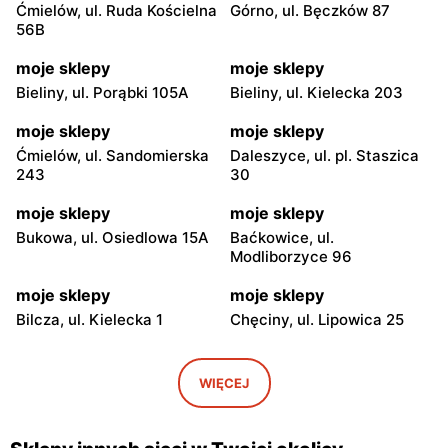
Ćmielów, ul. Ruda Kościelna
Górno, ul. Bęczków 87
56B
moje sklepy
moje sklepy
Bieliny, ul. Porąbki 105A
Bieliny, ul. Kielecka 203
moje sklepy
moje sklepy
Ćmielów, ul. Sandomierska
Daleszyce, ul. pl. Staszica
243
30
moje sklepy
moje sklepy
Bukowa, ul. Osiedlowa 15A
Baćkowice, ul.
Modliborzyce 96
moje sklepy
moje sklepy
Bilcza, ul. Kielecka 1
Chęciny, ul. Lipowica 25
moje sklepy
moje sklepy
Iwaniska, ul. Ujazdowska 5
Bogoria, ul. Rynek 30
WIĘCEJ
moje sklepy
moje sklepy
Gorzyce, ul. Szkolna 44
Grębów, ul. Wydrza 180