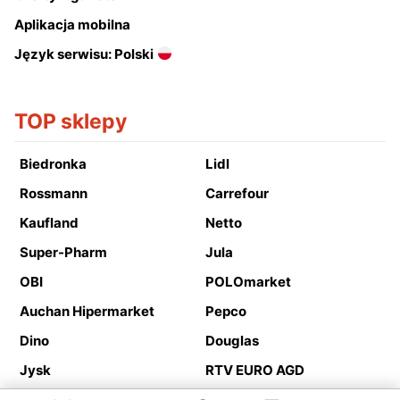
Aplikacja mobilna
Język serwisu: Polski
TOP sklepy
Biedronka
Lidl
Rossmann
Carrefour
Kaufland
Netto
Super-Pharm
Jula
OBI
POLOmarket
Auchan Hipermarket
Pepco
Dino
Douglas
Jysk
RTV EURO AGD
Action
Media Expert