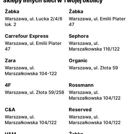
Sklepy innych sieci w Twojej okolicy
moje sklepy
moje sklepy
Żabka
Żabka
Jadachy, ul. Jadachy 111
Jeżowe, ul. Zalesie 77
Warszawa, ul. Łucka 2/4/6
Warszawa, ul. Emilii Plater
lok. 2
47
moje sklepy
moje sklepy
Carrefour Express
Sephora
Kazimierza Wielka, ul.
Kamień, ul. Błonie 23
Kolejowa 15
Warszawa, ul. Emilii Plater
Warszawa, ul.
47
Marszałkowska 116/122
moje sklepy
moje sklepy
Zara
Organic
Górki, ul. Górki 71
Gumniska, ul. Gumniska
157C
Warszawa, ul.
Warszawa, ul. Złota 59
Marszałkowska 104-122
moje sklepy
moje sklepy
4F
Rossmann
Iwierzyce, ul. Iwierzyce
Tczew, ul. Franciszka Żwirki
152A
61
Warszawa, ul. Złota 59/258
Warszawa, ul.
Marszałkowska 104/122
moje sklepy
moje sklepy
C&A
Reserved
Hyżne, ul. Hyżne 100
Jarosław, ul. Pełkińska 147
Warszawa, ul.
Warszawa, ul.
moje sklepy
moje sklepy
Marszałkowska 104/122
Marszałkowska 104/122
Niebylec, ul. Niebylec 139
Opole, ul. Grudzicka 45