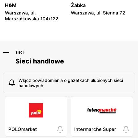
Niebylec, ul. Niebylec 139
Opole, ul. Grudzicka 45
H&M
Żabka
Warszawa, ul.
Warszawa, ul. Sienna 72
Marszałkowska 104/122
SIECI
Sieci handlowe
Włącz powiadomienia o gazetkach ulubionych sieci
handlowych
POLOmarket
Intermarche Super