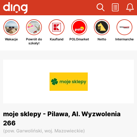
Wakacje
Powrót do
Kaufland
POLOmarket
Netto
Intermarche
szkoły!
moje sklepy - Pilawa, Al. Wyzwolenia
266
(
pow. Garwoliński,
woj. Mazowieckie
)