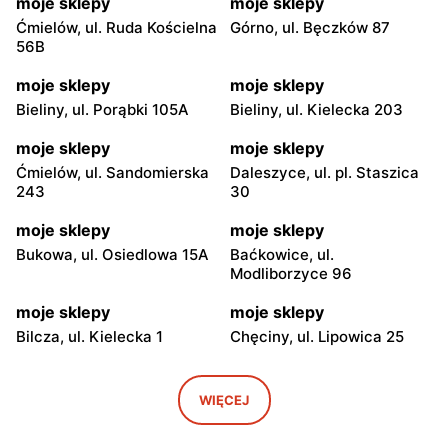
moje sklepy
moje sklepy
Ćmielów, ul. Ruda Kościelna
Górno, ul. Bęczków 87
56B
moje sklepy
moje sklepy
Bieliny, ul. Porąbki 105A
Bieliny, ul. Kielecka 203
moje sklepy
moje sklepy
Ćmielów, ul. Sandomierska
Daleszyce, ul. pl. Staszica
243
30
moje sklepy
moje sklepy
Bukowa, ul. Osiedlowa 15A
Baćkowice, ul.
Modliborzyce 96
moje sklepy
moje sklepy
Bilcza, ul. Kielecka 1
Chęciny, ul. Lipowica 25
moje sklepy
moje sklepy
Iwaniska, ul. Ujazdowska 5
Bogoria, ul. Rynek 30
WIĘCEJ
moje sklepy
moje sklepy