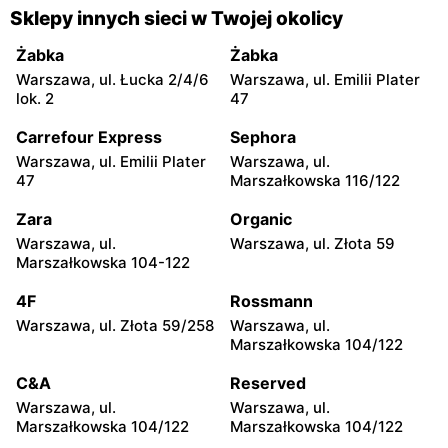
Gorzyce, ul. Szkolna 44
Grębów, ul. Wydrza 180
Sklepy innych sieci w Twojej okolicy
moje sklepy
moje sklepy
Żabka
Żabka
Jadachy, ul. Jadachy 111
Jeżowe, ul. Zalesie 77
Warszawa, ul. Łucka 2/4/6
Warszawa, ul. Emilii Plater
lok. 2
47
moje sklepy
moje sklepy
Carrefour Express
Sephora
Kazimierza Wielka, ul.
Kamień, ul. Błonie 23
Kolejowa 15
Warszawa, ul. Emilii Plater
Warszawa, ul.
47
Marszałkowska 116/122
moje sklepy
moje sklepy
Zara
Organic
Górki, ul. Górki 71
Gumniska, ul. Gumniska
157C
Warszawa, ul.
Warszawa, ul. Złota 59
Marszałkowska 104-122
moje sklepy
moje sklepy
4F
Rossmann
Iwierzyce, ul. Iwierzyce
Tczew, ul. Franciszka Żwirki
152A
61
Warszawa, ul. Złota 59/258
Warszawa, ul.
Marszałkowska 104/122
moje sklepy
moje sklepy
C&A
Reserved
Hyżne, ul. Hyżne 100
Jarosław, ul. Pełkińska 147
Warszawa, ul.
Warszawa, ul.
moje sklepy
moje sklepy
Marszałkowska 104/122
Marszałkowska 104/122