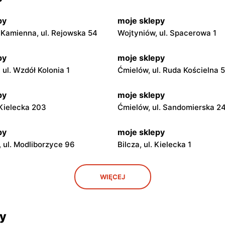
py
moje sklepy
Kamienna, ul. Rejowska 54
Wojtyniów, ul. Spacerowa 1
py
moje sklepy
ul. Wzdół Kolonia 1
Ćmielów, ul. Ruda Kościelna 
py
moje sklepy
. Kielecka 203
Ćmielów, ul. Sandomierska 2
py
moje sklepy
 ul. Modliborzyce 96
Bilcza, ul. Kielecka 1
py
moje sklepy
WIĘCEJ
. Rynek 30
Gorzyce, ul. Szkolna 44
py
moje sklepy
cy
 Zalesie 77
Kazimierza Wielka, ul. Kolejo