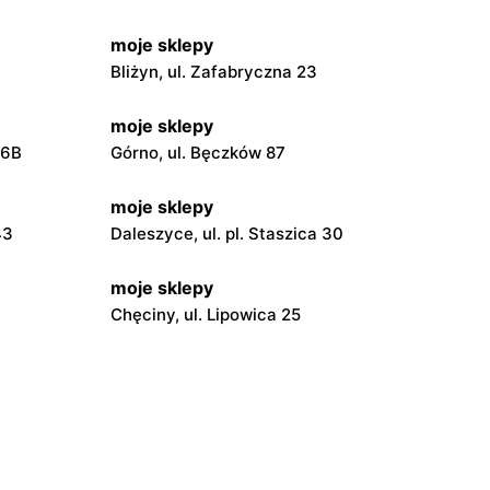
moje sklepy
Bliżyn, ul. Zafabryczna 23
moje sklepy
56B
Górno, ul. Bęczków 87
moje sklepy
43
Daleszyce, ul. pl. Staszica 30
moje sklepy
Chęciny, ul. Lipowica 25
moje sklepy
Grębów, ul. Wydrza 180
moje sklepy
wa 15
Kamień, ul. Błonie 23