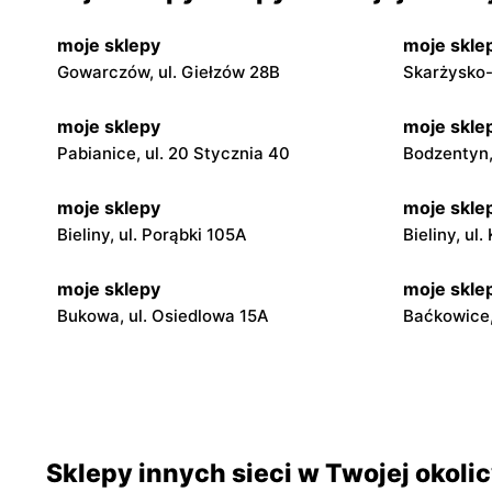
moje sklepy
moje skle
Gowarczów, ul. Giełzów 28B
Skarżysko-
moje sklepy
moje skle
Pabianice, ul. 20 Stycznia 40
Bodzentyn, 
moje sklepy
moje skle
Bieliny, ul. Porąbki 105A
Bieliny, ul
moje sklepy
moje skle
Bukowa, ul. Osiedlowa 15A
Baćkowice,
moje sklepy
moje skle
Iwaniska, ul. Ujazdowska 5
Bogoria, ul
moje sklepy
moje skle
Sklepy innych sieci w Twojej okoli
Jadachy, ul. Jadachy 111
Jeżowe, ul.