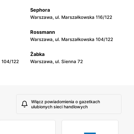
Sephora
moje sklepy
Warszawa, ul. Marszałkowska 116/122
Tczew, ul. Franciszka Żwirki 61
Rossmann
moje sklepy
Warszawa, ul. Marszałkowska 104/122
Opole, ul. Grudzicka 45
Żabka
 104/122
Warszawa, ul. Sienna 72
Włącz powiadomienia o gazetkach
ulubionych sieci handlowych