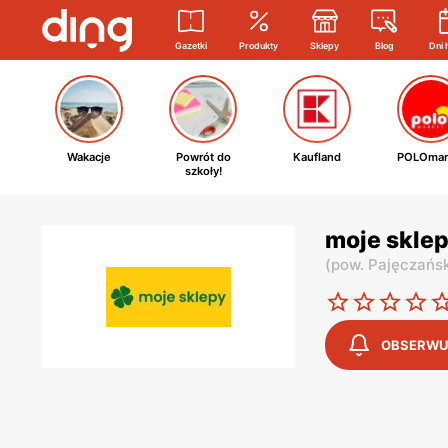
Gazetki
Produkty
Sklepy
Blog
Dni 
Wakacje
Powrót do
Kaufland
POLOmar
szkoły!
moje sklep
(
pow. Pajęczańsk
OBSERWU