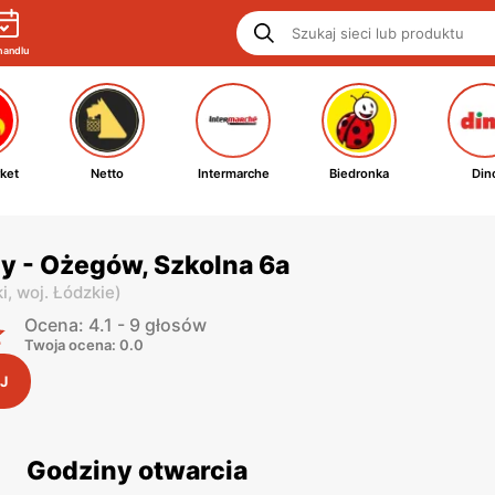
handlu
ket
Netto
Intermarche
Biedronka
Din
y - Ożegów, Szkolna 6a
i,
woj. Łódzkie
)
Ocena: 4.1 - 9 głosów
Twoja ocena: 0.0
J
Godziny otwarcia