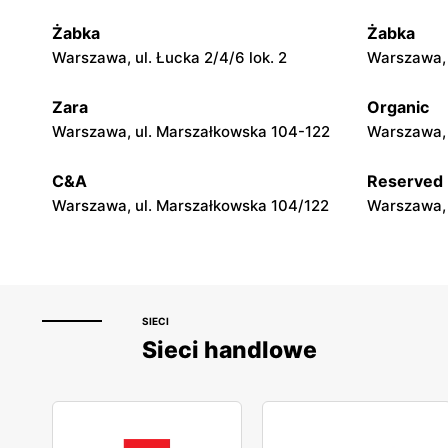
Żabka
Żabka
moje sklepy
moje skle
Warszawa, ul. Łucka 2/4/6 lok. 2
Warszawa, u
Górki, ul. Górki 71
Gumniska, 
Zara
Organic
moje sklepy
moje skle
Warszawa, ul. Marszałkowska 104-122
Warszawa, 
Hyżne, ul. Hyżne 100
Jarosław, u
C&A
Reserved
Warszawa, ul. Marszałkowska 104/122
Warszawa, 
SIECI
Sieci handlowe