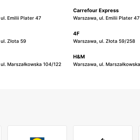
Carrefour Express
py
moje sklepy
l. Emilii Plater 47
Warszawa, ul. Emilii Plater 47
ul. Gumniska 157C
Iwierzyce, ul. Iwierzyce 152A
4F
py
moje sklepy
ul. Złota 59
Warszawa, ul. Złota 59/258
l. Pełkińska 147
Niebylec, ul. Niebylec 139
H&M
ul. Marszałkowska 104/122
Warszawa, ul. Marszałkowska