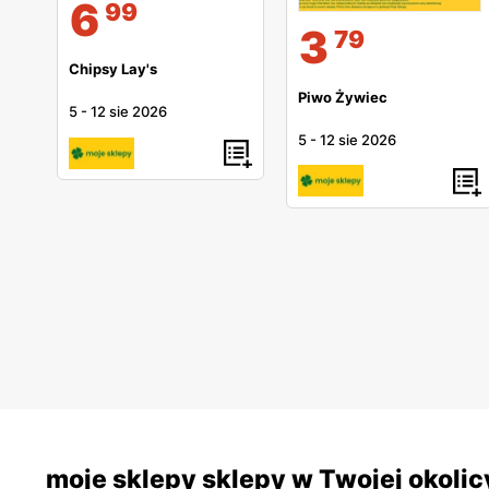
6
99
3
79
Chipsy Lay's
Piwo Żywiec
5
-
12 sie 2026
5
-
12 sie 2026
moje sklepy sklepy w Twojej okolic