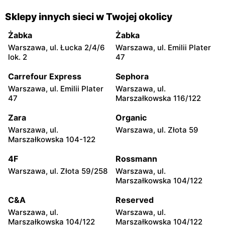
moje sklepy
moje sklepy
Gorzyce, ul. Szkolna 44
Grębów, ul. Wydrza 180
Sklepy innych sieci w Twojej okolicy
moje sklepy
moje sklepy
Żabka
Żabka
Jadachy, ul. Jadachy 111
Jeżowe, ul. Zalesie 77
Warszawa, ul. Łucka 2/4/6
Warszawa, ul. Emilii Plater
lok. 2
47
moje sklepy
moje sklepy
Carrefour Express
Sephora
Kazimierza Wielka, ul.
Kamień, ul. Błonie 23
Kolejowa 15
Warszawa, ul. Emilii Plater
Warszawa, ul.
47
Marszałkowska 116/122
moje sklepy
moje sklepy
Zara
Organic
Górki, ul. Górki 71
Gumniska, ul. Gumniska
157C
Warszawa, ul.
Warszawa, ul. Złota 59
Marszałkowska 104-122
moje sklepy
moje sklepy
4F
Rossmann
Iwierzyce, ul. Iwierzyce
Tczew, ul. Franciszka Żwirki
152A
61
Warszawa, ul. Złota 59/258
Warszawa, ul.
Marszałkowska 104/122
moje sklepy
moje sklepy
C&A
Reserved
Hyżne, ul. Hyżne 100
Jarosław, ul. Pełkińska 147
Warszawa, ul.
Warszawa, ul.
moje sklepy
moje sklepy
Marszałkowska 104/122
Marszałkowska 104/122