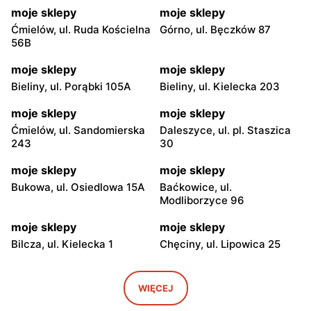
moje sklepy
moje sklepy
Ćmielów, ul. Ruda Kościelna
Górno, ul. Bęczków 87
56B
moje sklepy
moje sklepy
Bieliny, ul. Porąbki 105A
Bieliny, ul. Kielecka 203
moje sklepy
moje sklepy
Ćmielów, ul. Sandomierska
Daleszyce, ul. pl. Staszica
243
30
moje sklepy
moje sklepy
Bukowa, ul. Osiedlowa 15A
Baćkowice, ul.
Modliborzyce 96
moje sklepy
moje sklepy
Bilcza, ul. Kielecka 1
Chęciny, ul. Lipowica 25
moje sklepy
moje sklepy
Iwaniska, ul. Ujazdowska 5
Bogoria, ul. Rynek 30
WIĘCEJ