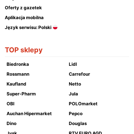
Oferty z gazetek
Aplikacja mobilna
Język serwisu: Polski
TOP sklepy
Biedronka
Lidl
Rossmann
Carrefour
Kaufland
Netto
Super-Pharm
Jula
OBI
POLOmarket
Auchan Hipermarket
Pepco
Dino
Douglas
Jysk
RTV EURO AGD