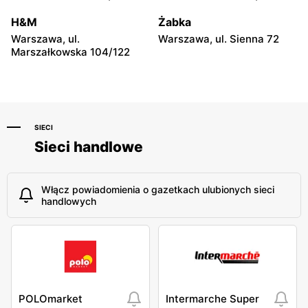
Niebylec, ul. Niebylec 139
Opole, ul. Grudzicka 45
H&M
Żabka
Warszawa, ul.
Warszawa, ul. Sienna 72
Marszałkowska 104/122
SIECI
Sieci handlowe
Włącz powiadomienia o gazetkach ulubionych sieci
handlowych
POLOmarket
Intermarche Super