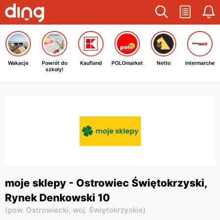
Wakacje
Powrót do
Kaufland
POLOmarket
Netto
Intermarche
szkoły!
moje sklepy - Ostrowiec Świętokrzyski,
Rynek Denkowski 10
(
pow. Ostrowiecki,
woj. Świętokrzyskie
)