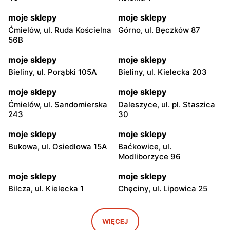
moje sklepy
moje sklepy
Ćmielów, ul. Ruda Kościelna
Górno, ul. Bęczków 87
56B
moje sklepy
moje sklepy
Bieliny, ul. Porąbki 105A
Bieliny, ul. Kielecka 203
moje sklepy
moje sklepy
Ćmielów, ul. Sandomierska
Daleszyce, ul. pl. Staszica
243
30
moje sklepy
moje sklepy
Bukowa, ul. Osiedlowa 15A
Baćkowice, ul.
Modliborzyce 96
moje sklepy
moje sklepy
Bilcza, ul. Kielecka 1
Chęciny, ul. Lipowica 25
moje sklepy
moje sklepy
Iwaniska, ul. Ujazdowska 5
Bogoria, ul. Rynek 30
WIĘCEJ