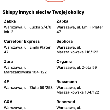
moje sklepy
moje sklepy
Gorzyce, ul. Szkolna 44
Grębów, ul. Wydrza 180
Sklepy innych sieci w Twojej okolicy
moje sklepy
moje sklepy
Żabka
Żabka
Jadachy, ul. Jadachy 111
Jeżowe, ul. Zalesie 77
Warszawa, ul. Łucka 2/4/6
Warszawa, ul. Emilii Plater
lok. 2
47
moje sklepy
moje sklepy
Carrefour Express
Sephora
Kazimierza Wielka, ul.
Kamień, ul. Błonie 23
Kolejowa 15
Warszawa, ul. Emilii Plater
Warszawa, ul.
47
Marszałkowska 116/122
moje sklepy
moje sklepy
Zara
Organic
Górki, ul. Górki 71
Gumniska, ul. Gumniska
157C
Warszawa, ul.
Warszawa, ul. Złota 59
Marszałkowska 104-122
moje sklepy
moje sklepy
4F
Rossmann
Iwierzyce, ul. Iwierzyce
Tczew, ul. Franciszka Żwirki
152A
61
Warszawa, ul. Złota 59/258
Warszawa, ul.
Marszałkowska 104/122
moje sklepy
moje sklepy
C&A
Reserved
Hyżne, ul. Hyżne 100
Jarosław, ul. Pełkińska 147
Warszawa, ul.
Warszawa, ul.