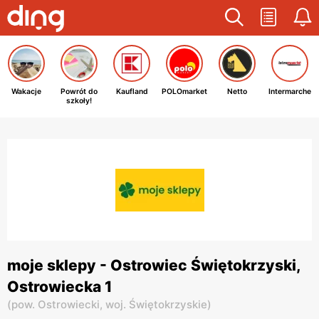
Wakacje
Powrót do
Kaufland
POLOmarket
Netto
Intermarche
szkoły!
moje sklepy - Ostrowiec Świętokrzyski,
Ostrowiecka 1
(
pow. Ostrowiecki,
woj. Świętokrzyskie
)