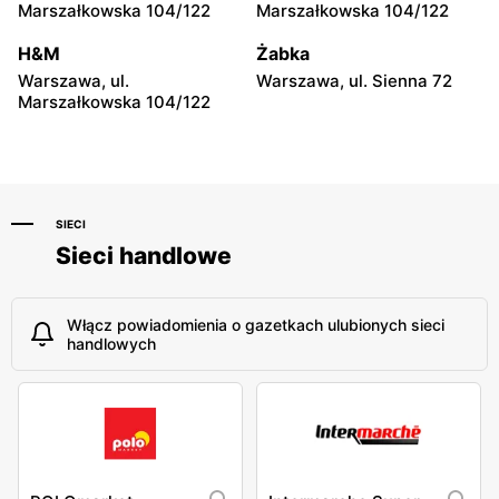
moje sklepy
moje sklepy
Marszałkowska 104/122
Marszałkowska 104/122
Niebylec, ul. Niebylec 139
Opole, ul. Grudzicka 45
H&M
Żabka
Warszawa, ul.
Warszawa, ul. Sienna 72
Marszałkowska 104/122
SIECI
Sieci handlowe
Włącz powiadomienia o gazetkach ulubionych sieci
handlowych