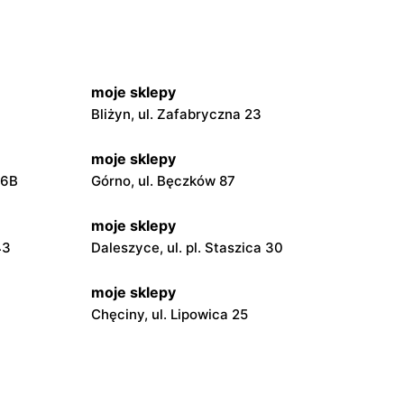
moje sklepy
Bliżyn, ul. Zafabryczna 23
moje sklepy
56B
Górno, ul. Bęczków 87
moje sklepy
43
Daleszyce, ul. pl. Staszica 30
moje sklepy
Chęciny, ul. Lipowica 25
moje sklepy
Grębów, ul. Wydrza 180