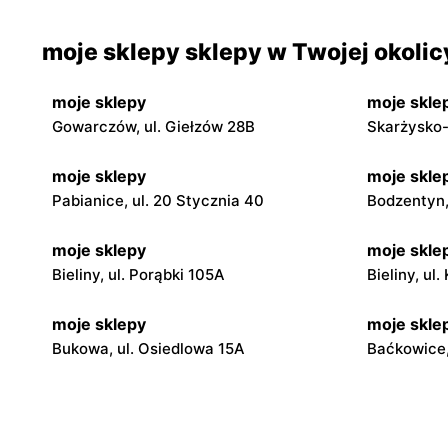
moje sklepy sklepy w Twojej okolic
moje sklepy
moje skle
Gowarczów, ul. Giełzów 28B
Skarżysko-
moje sklepy
moje skle
Pabianice, ul. 20 Stycznia 40
Bodzentyn, 
moje sklepy
moje skle
Bieliny, ul. Porąbki 105A
Bieliny, ul
moje sklepy
moje skle
Bukowa, ul. Osiedlowa 15A
Baćkowice,
moje sklepy
moje skle
Iwaniska, ul. Ujazdowska 5
Bogoria, ul