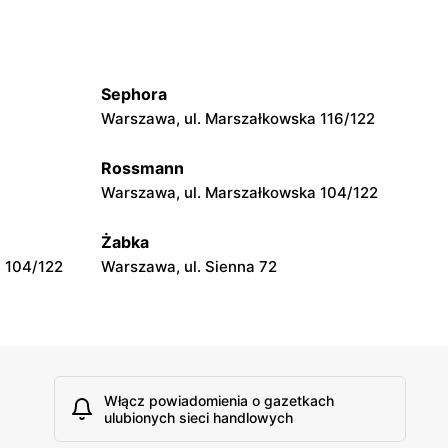
moje sklepy
wa 15
Kamień, ul. Błonie 23
Sephora
moje sklepy
Warszawa, ul. Marszałkowska 116/122
Tczew, ul. Franciszka Żwirki 61
Rossmann
moje sklepy
Warszawa, ul. Marszałkowska 104/122
Opole, ul. Grudzicka 45
Żabka
 104/122
Warszawa, ul. Sienna 72
Włącz powiadomienia o gazetkach
ulubionych sieci handlowych