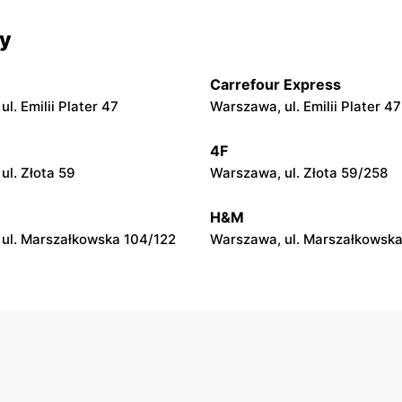
py
moje sklepy
cy
 Zalesie 77
Kazimierza Wielka, ul. Kolejo
Carrefour Express
py
moje sklepy
l. Emilii Plater 47
Warszawa, ul. Emilii Plater 47
ul. Gumniska 157C
Iwierzyce, ul. Iwierzyce 152A
4F
py
moje sklepy
ul. Złota 59
Warszawa, ul. Złota 59/258
l. Pełkińska 147
Niebylec, ul. Niebylec 139
H&M
ul. Marszałkowska 104/122
Warszawa, ul. Marszałkowska