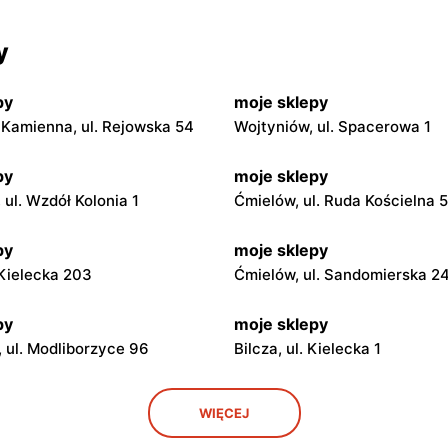
y
py
moje sklepy
Kamienna, ul. Rejowska 54
Wojtyniów, ul. Spacerowa 1
py
moje sklepy
ul. Wzdół Kolonia 1
Ćmielów, ul. Ruda Kościelna 
py
moje sklepy
. Kielecka 203
Ćmielów, ul. Sandomierska 2
py
moje sklepy
 ul. Modliborzyce 96
Bilcza, ul. Kielecka 1
py
moje sklepy
WIĘCEJ
. Rynek 30
Gorzyce, ul. Szkolna 44