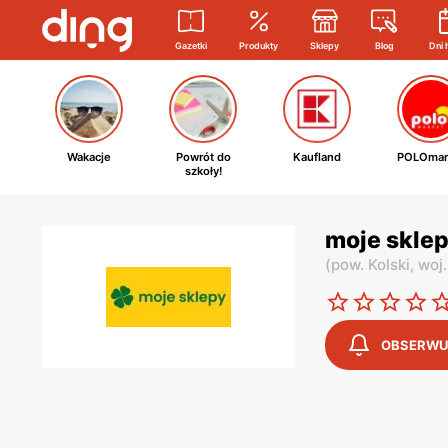
Gazetki
Produkty
Sklepy
Blog
Dni 
Wakacje
Powrót do
Kaufland
POLOmar
szkoły!
moje sklep
(
pow. Kolski,
woj.
OBSERWU