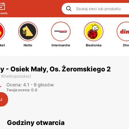
handlu
ket
Netto
Intermarche
Biedronka
Din
y - Osiek Mały, Os. Żeromskiego 2
 Wielkopolskie
)
Ocena: 4.1 - 9 głosów
Twoja ocena: 0.0
J
Godziny otwarcia