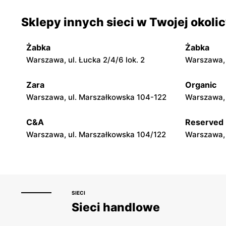
moje sklepy
moje skle
Sklepy innych sieci w Twojej okoli
Jadachy, ul. Jadachy 111
Jeżowe, ul.
Żabka
Żabka
moje sklepy
moje skle
Warszawa, ul. Łucka 2/4/6 lok. 2
Warszawa, u
Górki, ul. Górki 71
Gumniska, 
Zara
Organic
moje sklepy
moje skle
Warszawa, ul. Marszałkowska 104-122
Warszawa, 
Hyżne, ul. Hyżne 100
Jarosław, u
C&A
Reserved
Warszawa, ul. Marszałkowska 104/122
Warszawa, 
SIECI
Sieci handlowe