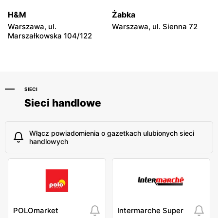
Niebylec, ul. Niebylec 139
Opole, ul. Grudzicka 45
H&M
Żabka
Warszawa, ul.
Warszawa, ul. Sienna 72
Marszałkowska 104/122
SIECI
Sieci handlowe
Włącz powiadomienia o gazetkach ulubionych sieci
handlowych
POLOmarket
Intermarche Super