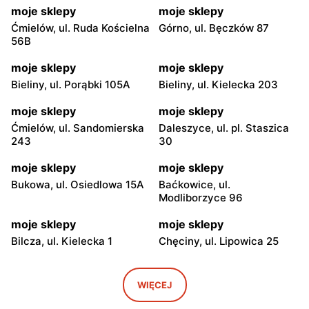
moje sklepy
moje sklepy
Ćmielów, ul. Ruda Kościelna
Górno, ul. Bęczków 87
56B
moje sklepy
moje sklepy
Bieliny, ul. Porąbki 105A
Bieliny, ul. Kielecka 203
moje sklepy
moje sklepy
Ćmielów, ul. Sandomierska
Daleszyce, ul. pl. Staszica
243
30
moje sklepy
moje sklepy
Bukowa, ul. Osiedlowa 15A
Baćkowice, ul.
Modliborzyce 96
moje sklepy
moje sklepy
Bilcza, ul. Kielecka 1
Chęciny, ul. Lipowica 25
moje sklepy
moje sklepy
Iwaniska, ul. Ujazdowska 5
Bogoria, ul. Rynek 30
WIĘCEJ