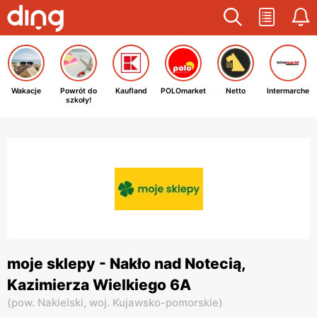
Wakacje
Powrót do
Kaufland
POLOmarket
Netto
Intermarche
szkoły!
moje sklepy - Nakło nad Notecią,
Kazimierza Wielkiego 6A
(
pow. Nakielski,
woj. Kujawsko-pomorskie
)