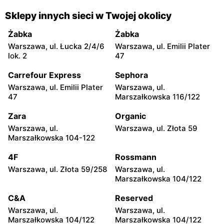
moje sklepy
moje sklepy
Gorzyce, ul. Szkolna 44
Grębów, ul. Wydrza 180
Sklepy innych sieci w Twojej okolicy
moje sklepy
moje sklepy
Żabka
Żabka
Jadachy, ul. Jadachy 111
Jeżowe, ul. Zalesie 77
Warszawa, ul. Łucka 2/4/6
Warszawa, ul. Emilii Plater
lok. 2
47
moje sklepy
moje sklepy
Carrefour Express
Sephora
Kazimierza Wielka, ul.
Kamień, ul. Błonie 23
Kolejowa 15
Warszawa, ul. Emilii Plater
Warszawa, ul.
47
Marszałkowska 116/122
moje sklepy
moje sklepy
Zara
Organic
Górki, ul. Górki 71
Gumniska, ul. Gumniska
157C
Warszawa, ul.
Warszawa, ul. Złota 59
Marszałkowska 104-122
moje sklepy
moje sklepy
4F
Rossmann
Iwierzyce, ul. Iwierzyce
Tczew, ul. Franciszka Żwirki
152A
61
Warszawa, ul. Złota 59/258
Warszawa, ul.
Marszałkowska 104/122
moje sklepy
moje sklepy
C&A
Reserved
Hyżne, ul. Hyżne 100
Jarosław, ul. Pełkińska 147
Warszawa, ul.
Warszawa, ul.
moje sklepy
moje sklepy
Marszałkowska 104/122
Marszałkowska 104/122