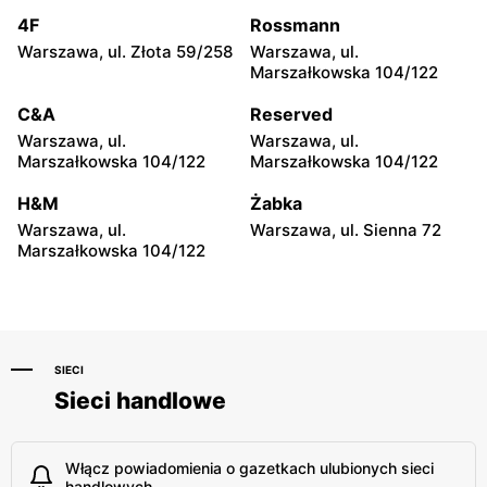
moje sklepy
moje sklepy
4F
Rossmann
Iwierzyce, ul. Iwierzyce
Tczew, ul. Franciszka Żwirki
152A
61
Warszawa, ul. Złota 59/258
Warszawa, ul.
Marszałkowska 104/122
moje sklepy
moje sklepy
C&A
Reserved
Hyżne, ul. Hyżne 100
Jarosław, ul. Pełkińska 147
Warszawa, ul.
Warszawa, ul.
moje sklepy
moje sklepy
Marszałkowska 104/122
Marszałkowska 104/122
Niebylec, ul. Niebylec 139
Opole, ul. Grudzicka 45
H&M
Żabka
Warszawa, ul.
Warszawa, ul. Sienna 72
Marszałkowska 104/122
SIECI
Sieci handlowe
Włącz powiadomienia o gazetkach ulubionych sieci
handlowych