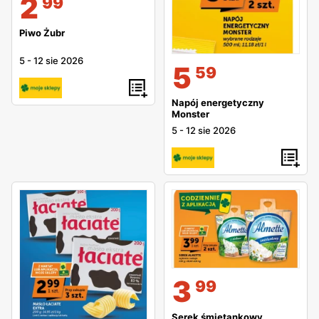
2
99
Piwo Żubr
5
-
12 sie 2026
5
59
Napój energetyczny
Monster
5
-
12 sie 2026
3
99
Serek śmietankowy