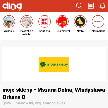
Wakacje
Powrót do
Kaufland
POLOmarket
Netto
Intermarche
szkoły!
moje sklepy - Mszana Dolna, Władysława
Orkana 0
(
pow. Limanowski,
woj. Małopolskie
)