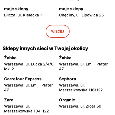
moje sklepy
moje sklepy
Bilcza, ul. Kielecka 1
Chęciny, ul. Lipowica 25
moje sklepy
moje sklepy
Iwaniska, ul. Ujazdowska 5
Bogoria, ul. Rynek 30
WIĘCEJ
moje sklepy
moje sklepy
Gorzyce, ul. Szkolna 44
Grębów, ul. Wydrza 180
Sklepy innych sieci w Twojej okolicy
moje sklepy
moje sklepy
Żabka
Żabka
Jadachy, ul. Jadachy 111
Jeżowe, ul. Zalesie 77
Warszawa, ul. Łucka 2/4/6
Warszawa, ul. Emilii Plater
lok. 2
47
moje sklepy
moje sklepy
Carrefour Express
Sephora
Kazimierza Wielka, ul.
Kamień, ul. Błonie 23
Kolejowa 15
Warszawa, ul. Emilii Plater
Warszawa, ul.
47
Marszałkowska 116/122
moje sklepy
moje sklepy
Zara
Organic
Górki, ul. Górki 71
Gumniska, ul. Gumniska
157C
Warszawa, ul.
Warszawa, ul. Złota 59
Marszałkowska 104-122