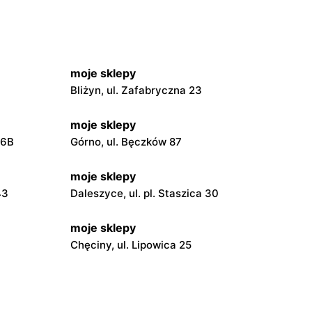
moje sklepy
Bliżyn, ul. Zafabryczna 23
moje sklepy
56B
Górno, ul. Bęczków 87
moje sklepy
43
Daleszyce, ul. pl. Staszica 30
moje sklepy
Chęciny, ul. Lipowica 25
moje sklepy
Grębów, ul. Wydrza 180