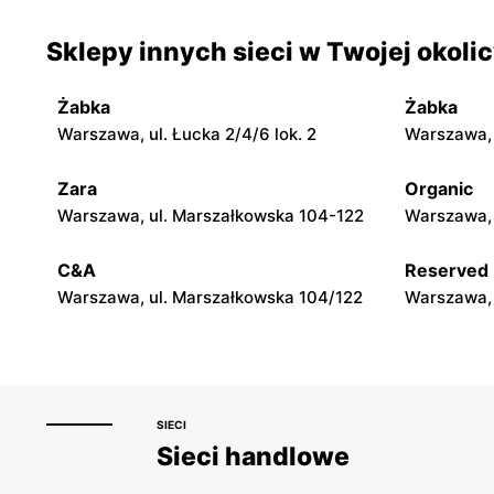
moje sklepy
moje skle
Sklepy innych sieci w Twojej okoli
Jadachy, ul. Jadachy 111
Jeżowe, ul.
Żabka
Żabka
moje sklepy
moje skle
Warszawa, ul. Łucka 2/4/6 lok. 2
Warszawa, u
Górki, ul. Górki 71
Gumniska, 
Zara
Organic
moje sklepy
moje skle
Warszawa, ul. Marszałkowska 104-122
Warszawa, 
Hyżne, ul. Hyżne 100
Jarosław, u
C&A
Reserved
Warszawa, ul. Marszałkowska 104/122
Warszawa, 
SIECI
Sieci handlowe