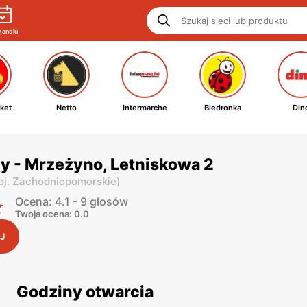
handlu
ket
Netto
Intermarche
Biedronka
Din
y - Mrzeżyno, Letniskowa 2
oj. Zachodniopomorskie
)
Ocena: 4.1 - 9 głosów
Twoja ocena: 0.0
J
Godziny otwarcia