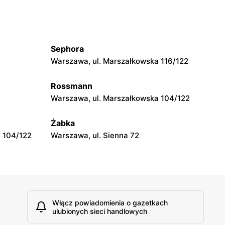
moje sklepy
wa 15
Kamień, ul. Błonie 23
Sephora
moje sklepy
Warszawa, ul. Marszałkowska 116/122
Tczew, ul. Franciszka Żwirki 61
Rossmann
moje sklepy
Warszawa, ul. Marszałkowska 104/122
Opole, ul. Grudzicka 45
Żabka
 104/122
Warszawa, ul. Sienna 72
Włącz powiadomienia o gazetkach
ulubionych sieci handlowych