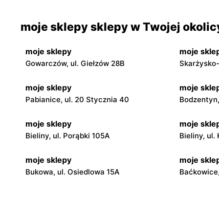
moje sklepy sklepy w Twojej okolic
moje sklepy
moje skle
Gowarczów, ul. Giełzów 28B
Skarżysko-
moje sklepy
moje skle
Pabianice, ul. 20 Stycznia 40
Bodzentyn, 
moje sklepy
moje skle
Bieliny, ul. Porąbki 105A
Bieliny, ul
moje sklepy
moje skle
Bukowa, ul. Osiedlowa 15A
Baćkowice,
moje sklepy
moje skle
Iwaniska, ul. Ujazdowska 5
Bogoria, ul