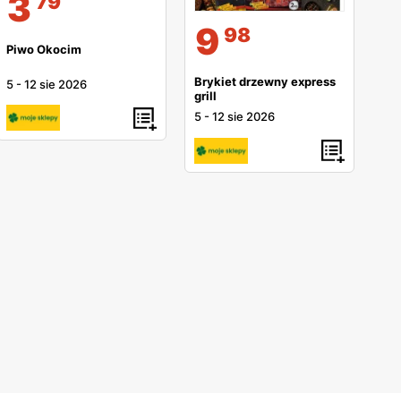
3
79
9
98
Piwo Okocim
Brykiet drzewny express
5
-
12 sie 2026
grill
5
-
12 sie 2026