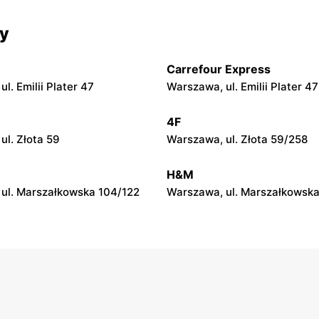
py
moje sklepy
cy
 Zalesie 77
Kazimierza Wielka, ul. Kolejo
Carrefour Express
py
moje sklepy
l. Emilii Plater 47
Warszawa, ul. Emilii Plater 47
ul. Gumniska 157C
Iwierzyce, ul. Iwierzyce 152A
4F
py
moje sklepy
ul. Złota 59
Warszawa, ul. Złota 59/258
l. Pełkińska 147
Niebylec, ul. Niebylec 139
H&M
ul. Marszałkowska 104/122
Warszawa, ul. Marszałkowska