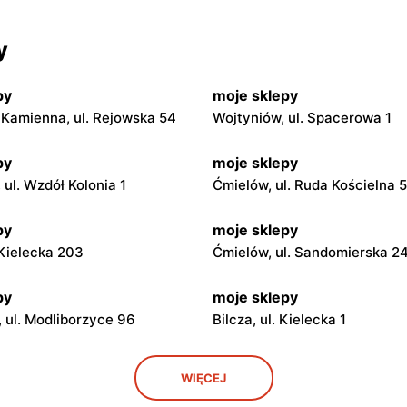
y
py
moje sklepy
Kamienna, ul. Rejowska 54
Wojtyniów, ul. Spacerowa 1
py
moje sklepy
ul. Wzdół Kolonia 1
Ćmielów, ul. Ruda Kościelna 
py
moje sklepy
. Kielecka 203
Ćmielów, ul. Sandomierska 2
py
moje sklepy
 ul. Modliborzyce 96
Bilcza, ul. Kielecka 1
py
moje sklepy
WIĘCEJ
. Rynek 30
Gorzyce, ul. Szkolna 44