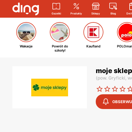
Gazetki
Produkty
Sklepy
Blog
Dni 
Wakacje
Powrót do
Kaufland
POLOmar
szkoły!
moje sklep
(
pow. Gryficki,
w
OBSERWU