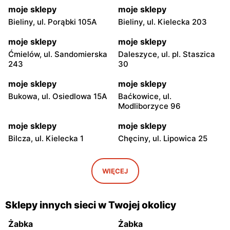
moje sklepy
moje sklepy
Bieliny, ul. Porąbki 105A
Bieliny, ul. Kielecka 203
moje sklepy
moje sklepy
Ćmielów, ul. Sandomierska
Daleszyce, ul. pl. Staszica
243
30
moje sklepy
moje sklepy
Bukowa, ul. Osiedlowa 15A
Baćkowice, ul.
Modliborzyce 96
moje sklepy
moje sklepy
Bilcza, ul. Kielecka 1
Chęciny, ul. Lipowica 25
moje sklepy
moje sklepy
Iwaniska, ul. Ujazdowska 5
Bogoria, ul. Rynek 30
WIĘCEJ
moje sklepy
moje sklepy
Gorzyce, ul. Szkolna 44
Grębów, ul. Wydrza 180
Sklepy innych sieci w Twojej okolicy
moje sklepy
moje sklepy
Żabka
Żabka