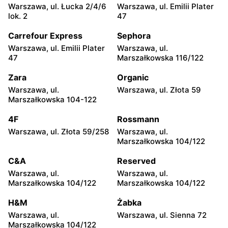
Jadachy, ul. Jadachy 111
Jeżowe, ul. Zalesie 77
Warszawa, ul. Łucka 2/4/6
Warszawa, ul. Emilii Plater
lok. 2
47
moje sklepy
moje sklepy
Carrefour Express
Sephora
Kazimierza Wielka, ul.
Kamień, ul. Błonie 23
Kolejowa 15
Warszawa, ul. Emilii Plater
Warszawa, ul.
47
Marszałkowska 116/122
moje sklepy
moje sklepy
Zara
Organic
Górki, ul. Górki 71
Gumniska, ul. Gumniska
157C
Warszawa, ul.
Warszawa, ul. Złota 59
Marszałkowska 104-122
moje sklepy
moje sklepy
4F
Rossmann
Iwierzyce, ul. Iwierzyce
Tczew, ul. Franciszka Żwirki
152A
61
Warszawa, ul. Złota 59/258
Warszawa, ul.
Marszałkowska 104/122
moje sklepy
moje sklepy
C&A
Reserved
Hyżne, ul. Hyżne 100
Jarosław, ul. Pełkińska 147
Warszawa, ul.
Warszawa, ul.
moje sklepy
moje sklepy
Marszałkowska 104/122
Marszałkowska 104/122
Niebylec, ul. Niebylec 139
Opole, ul. Grudzicka 45
H&M
Żabka
Warszawa, ul.
Warszawa, ul. Sienna 72
Marszałkowska 104/122