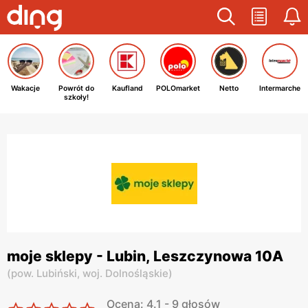
Wakacje
Powrót do
Kaufland
POLOmarket
Netto
Intermarche
szkoły!
moje sklepy - Lubin, Leszczynowa 10A
(
pow. Lubiński,
woj. Dolnośląskie
)
Ocena: 4.1 - 9 głosów