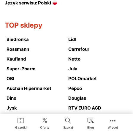
Język serwisu: Polski
TOP sklepy
Biedronka
Lidl
Rossmann
Carrefour
Kaufland
Netto
Super-Pharm
Jula
OBI
POLOmarket
Auchan Hipermarket
Pepco
Dino
Douglas
Jysk
RTV EURO AGD
Action
Media Expert
Deichmann
Media Markt
Gazetki
Oferty
Szukaj
Blog
Więcej