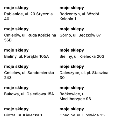
moje sklepy
moje sklepy
Pabianice, ul. 20 Stycznia
Bodzentyn, ul. Wzdół
40
Kolonia 1
moje sklepy
moje sklepy
Ćmielów, ul. Ruda Kościelna
Górno, ul. Bęczków 87
56B
moje sklepy
moje sklepy
Bieliny, ul. Porąbki 105A
Bieliny, ul. Kielecka 203
moje sklepy
moje sklepy
Ćmielów, ul. Sandomierska
Daleszyce, ul. pl. Staszica
243
30
moje sklepy
moje sklepy
Bukowa, ul. Osiedlowa 15A
Baćkowice, ul.
Modliborzyce 96
moje sklepy
moje sklepy
Bilcza, ul. Kielecka 1
Chęciny, ul. Lipowica 25