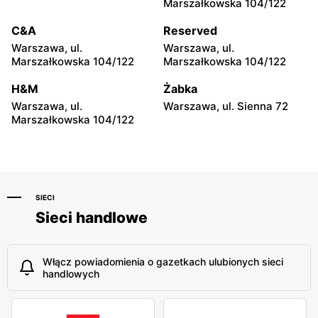
Marszałkowska 104/122
moje sklepy
moje sklepy
C&A
Reserved
Hyżne, ul. Hyżne 100
Jarosław, ul. Pełkińska 147
Warszawa, ul.
Warszawa, ul.
moje sklepy
moje sklepy
Marszałkowska 104/122
Marszałkowska 104/122
Niebylec, ul. Niebylec 139
Opole, ul. Grudzicka 45
H&M
Żabka
Warszawa, ul.
Warszawa, ul. Sienna 72
Marszałkowska 104/122
SIECI
Sieci handlowe
Włącz powiadomienia o gazetkach ulubionych sieci
handlowych