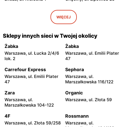
moje sklepy
moje sklepy
Iwaniska, ul. Ujazdowska 5
Bogoria, ul. Rynek 30
WIĘCEJ
moje sklepy
moje sklepy
Gorzyce, ul. Szkolna 44
Grębów, ul. Wydrza 180
Sklepy innych sieci w Twojej okolicy
moje sklepy
moje sklepy
Żabka
Żabka
Jadachy, ul. Jadachy 111
Jeżowe, ul. Zalesie 77
Warszawa, ul. Łucka 2/4/6
Warszawa, ul. Emilii Plater
lok. 2
47
moje sklepy
moje sklepy
Carrefour Express
Sephora
Kazimierza Wielka, ul.
Kamień, ul. Błonie 23
Kolejowa 15
Warszawa, ul. Emilii Plater
Warszawa, ul.
47
Marszałkowska 116/122
moje sklepy
moje sklepy
Zara
Organic
Górki, ul. Górki 71
Gumniska, ul. Gumniska
157C
Warszawa, ul.
Warszawa, ul. Złota 59
Marszałkowska 104-122
moje sklepy
moje sklepy
4F
Rossmann
Iwierzyce, ul. Iwierzyce
Tczew, ul. Franciszka Żwirki
152A
61
Warszawa, ul. Złota 59/258
Warszawa, ul.