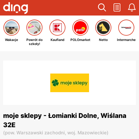
Wakacje
Powrót do
Kaufland
POLOmarket
Netto
Intermarche
szkoły!
moje sklepy - Łomianki Dolne, Wiślana
32E
(
pow. Warszawski zachodni,
woj. Mazowieckie
)