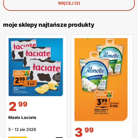
WIĘCEJ (3)
moje sklepy najtańsze produkty
2
99
Masło Łaciate
3
99
5
-
12 sie 2026