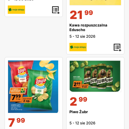
21
99
Kawa rozpuszczalna
Eduscho
5
-
12 sie 2026
2
99
Piwo Żubr
7
99
5
-
12 sie 2026