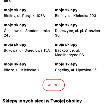
56B
moje sklepy
moje sklepy
Bieliny, ul. Porąbki 105A
Bieliny, ul. Kielecka 203
moje sklepy
moje sklepy
Ćmielów, ul. Sandomierska
Daleszyce, ul. pl. Staszica
243
30
moje sklepy
moje sklepy
Bukowa, ul. Osiedlowa 15A
Baćkowice, ul.
Modliborzyce 96
moje sklepy
moje sklepy
Bilcza, ul. Kielecka 1
Chęciny, ul. Lipowica 25
moje sklepy
moje sklepy
Iwaniska, ul. Ujazdowska 5
Bogoria, ul. Rynek 30
WIĘCEJ
moje sklepy
moje sklepy
Gorzyce, ul. Szkolna 44
Grębów, ul. Wydrza 180
Sklepy innych sieci w Twojej okolicy