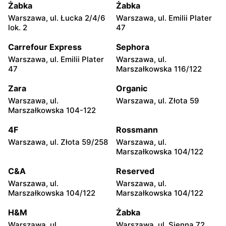
moje sklepy
moje sklepy
Żabka
Żabka
Jadachy, ul. Jadachy 111
Jeżowe, ul. Zalesie 77
Warszawa, ul. Łucka 2/4/6
Warszawa, ul. Emilii Plater
lok. 2
47
moje sklepy
moje sklepy
Carrefour Express
Sephora
Kazimierza Wielka, ul.
Kamień, ul. Błonie 23
Kolejowa 15
Warszawa, ul. Emilii Plater
Warszawa, ul.
47
Marszałkowska 116/122
moje sklepy
moje sklepy
Zara
Organic
Górki, ul. Górki 71
Gumniska, ul. Gumniska
157C
Warszawa, ul.
Warszawa, ul. Złota 59
Marszałkowska 104-122
moje sklepy
moje sklepy
4F
Rossmann
Iwierzyce, ul. Iwierzyce
Tczew, ul. Franciszka Żwirki
152A
61
Warszawa, ul. Złota 59/258
Warszawa, ul.
Marszałkowska 104/122
moje sklepy
moje sklepy
C&A
Reserved
Hyżne, ul. Hyżne 100
Jarosław, ul. Pełkińska 147
Warszawa, ul.
Warszawa, ul.
moje sklepy
moje sklepy
Marszałkowska 104/122
Marszałkowska 104/122
Niebylec, ul. Niebylec 139
Opole, ul. Grudzicka 45
H&M
Żabka
Warszawa, ul.
Warszawa, ul. Sienna 72