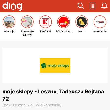
Wakacje
Powrót do
Kaufland
POLOmarket
Netto
Intermarche
szkoły!
moje sklepy - Leszno, Tadeusza Rejtana
72
(
pow. Leszno,
woj. Wielkopolskie
)