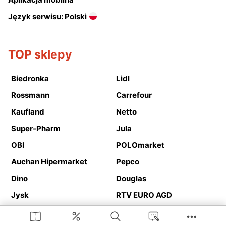
Język serwisu: Polski
TOP sklepy
Biedronka
Lidl
Rossmann
Carrefour
Kaufland
Netto
Super-Pharm
Jula
OBI
POLOmarket
Auchan Hipermarket
Pepco
Dino
Douglas
Jysk
RTV EURO AGD
Action
Media Expert