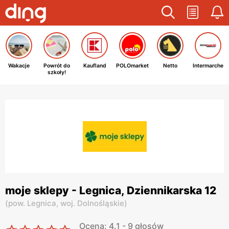
Wakacje
Powrót do
Kaufland
POLOmarket
Netto
Intermarche
szkoły!
moje sklepy - Legnica, Dziennikarska 12
(
pow. Legnica,
woj. Dolnośląskie
)
Ocena: 4.1 - 9 głosów