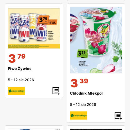
3
79
Piwo Żywiec
3
39
5
-
12 sie 2026
Chłodnik Mlekpol
5
-
12 sie 2026