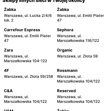
Sklepy innych sieci w Twojej okolicy
moje sklepy
moje sklepy
Żabka
Żabka
Jadachy, ul. Jadachy 111
Jeżowe, ul. Zalesie 77
Warszawa, ul. Łucka 2/4/6
Warszawa, ul. Emilii Plater
lok. 2
47
moje sklepy
moje sklepy
Carrefour Express
Sephora
Kazimierza Wielka, ul.
Kamień, ul. Błonie 23
Kolejowa 15
Warszawa, ul. Emilii Plater
Warszawa, ul.
47
Marszałkowska 116/122
moje sklepy
moje sklepy
Zara
Organic
Górki, ul. Górki 71
Gumniska, ul. Gumniska
157C
Warszawa, ul.
Warszawa, ul. Złota 59
Marszałkowska 104-122
moje sklepy
moje sklepy
4F
Rossmann
Iwierzyce, ul. Iwierzyce
Tczew, ul. Franciszka Żwirki
152A
61
Warszawa, ul. Złota 59/258
Warszawa, ul.
Marszałkowska 104/122
moje sklepy
moje sklepy
C&A
Reserved
Hyżne, ul. Hyżne 100
Jarosław, ul. Pełkińska 147
Warszawa, ul.
Warszawa, ul.
moje sklepy
moje sklepy
Marszałkowska 104/122
Marszałkowska 104/122
Niebylec, ul. Niebylec 139
Opole, ul. Grudzicka 45