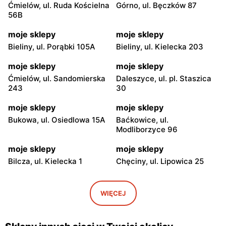
Ćmielów, ul. Ruda Kościelna
Górno, ul. Bęczków 87
56B
moje sklepy
moje sklepy
Bieliny, ul. Porąbki 105A
Bieliny, ul. Kielecka 203
moje sklepy
moje sklepy
Ćmielów, ul. Sandomierska
Daleszyce, ul. pl. Staszica
243
30
moje sklepy
moje sklepy
Bukowa, ul. Osiedlowa 15A
Baćkowice, ul.
Modliborzyce 96
moje sklepy
moje sklepy
Bilcza, ul. Kielecka 1
Chęciny, ul. Lipowica 25
moje sklepy
moje sklepy
Iwaniska, ul. Ujazdowska 5
Bogoria, ul. Rynek 30
WIĘCEJ
moje sklepy
moje sklepy
Gorzyce, ul. Szkolna 44
Grębów, ul. Wydrza 180