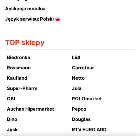
Aplikacja mobilna
Język serwisu: Polski
TOP sklepy
Biedronka
Lidl
Rossmann
Carrefour
Kaufland
Netto
Super-Pharm
Jula
OBI
POLOmarket
Auchan Hipermarket
Pepco
Dino
Douglas
Jysk
RTV EURO AGD
Action
Media Expert