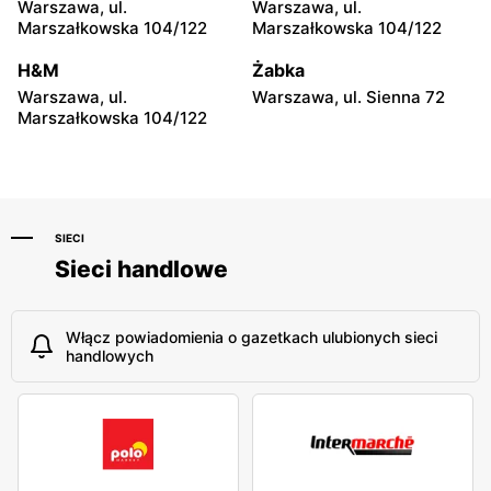
Warszawa, ul.
Warszawa, ul.
moje sklepy
moje sklepy
Marszałkowska 104/122
Marszałkowska 104/122
Niebylec, ul. Niebylec 139
Opole, ul. Grudzicka 45
H&M
Żabka
Warszawa, ul.
Warszawa, ul. Sienna 72
Marszałkowska 104/122
SIECI
Sieci handlowe
Włącz powiadomienia o gazetkach ulubionych sieci
handlowych