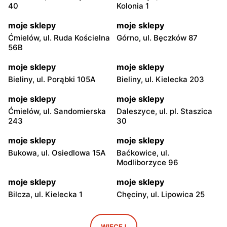
40
Kolonia 1
moje sklepy
moje sklepy
Ćmielów, ul. Ruda Kościelna
Górno, ul. Bęczków 87
56B
moje sklepy
moje sklepy
Bieliny, ul. Porąbki 105A
Bieliny, ul. Kielecka 203
moje sklepy
moje sklepy
Ćmielów, ul. Sandomierska
Daleszyce, ul. pl. Staszica
243
30
moje sklepy
moje sklepy
Bukowa, ul. Osiedlowa 15A
Baćkowice, ul.
Modliborzyce 96
moje sklepy
moje sklepy
Bilcza, ul. Kielecka 1
Chęciny, ul. Lipowica 25
moje sklepy
moje sklepy
Iwaniska, ul. Ujazdowska 5
Bogoria, ul. Rynek 30
WIĘCEJ