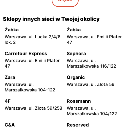
moje sklepy
moje sklepy
Gorzyce, ul. Szkolna 44
Grębów, ul. Wydrza 180
Sklepy innych sieci w Twojej okolicy
moje sklepy
moje sklepy
Żabka
Żabka
Jadachy, ul. Jadachy 111
Jeżowe, ul. Zalesie 77
Warszawa, ul. Łucka 2/4/6
Warszawa, ul. Emilii Plater
lok. 2
47
moje sklepy
moje sklepy
Carrefour Express
Sephora
Kazimierza Wielka, ul.
Kamień, ul. Błonie 23
Kolejowa 15
Warszawa, ul. Emilii Plater
Warszawa, ul.
47
Marszałkowska 116/122
moje sklepy
moje sklepy
Zara
Organic
Górki, ul. Górki 71
Gumniska, ul. Gumniska
157C
Warszawa, ul.
Warszawa, ul. Złota 59
Marszałkowska 104-122
moje sklepy
moje sklepy
4F
Rossmann
Iwierzyce, ul. Iwierzyce
Tczew, ul. Franciszka Żwirki
152A
61
Warszawa, ul. Złota 59/258
Warszawa, ul.
Marszałkowska 104/122
moje sklepy
moje sklepy
C&A
Reserved
Hyżne, ul. Hyżne 100
Jarosław, ul. Pełkińska 147