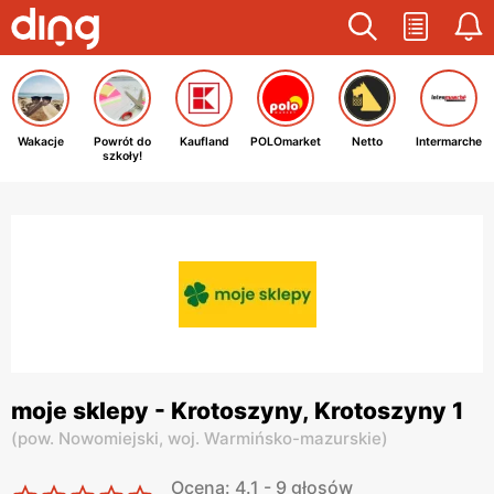
Wakacje
Powrót do
Kaufland
POLOmarket
Netto
Intermarche
szkoły!
moje sklepy - Krotoszyny, Krotoszyny 1
(
pow. Nowomiejski,
woj. Warmińsko-mazurskie
)
Ocena: 4.1 - 9 głosów