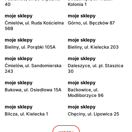
40
Kolonia 1
moje sklepy
moje sklepy
Ćmielów, ul. Ruda Kościelna
Górno, ul. Bęczków 87
56B
moje sklepy
moje sklepy
Bieliny, ul. Porąbki 105A
Bieliny, ul. Kielecka 203
moje sklepy
moje sklepy
Ćmielów, ul. Sandomierska
Daleszyce, ul. pl. Staszica
243
30
moje sklepy
moje sklepy
Bukowa, ul. Osiedlowa 15A
Baćkowice, ul.
Modliborzyce 96
moje sklepy
moje sklepy
Bilcza, ul. Kielecka 1
Chęciny, ul. Lipowica 25
moje sklepy
moje sklepy