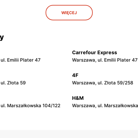
py
moje sklepy
WIĘCEJ
. Rynek 30
Gorzyce, ul. Szkolna 44
py
moje sklepy
cy
 Zalesie 77
Kazimierza Wielka, ul. Kolejo
Carrefour Express
py
moje sklepy
l. Emilii Plater 47
Warszawa, ul. Emilii Plater 47
ul. Gumniska 157C
Iwierzyce, ul. Iwierzyce 152A
4F
py
moje sklepy
ul. Złota 59
Warszawa, ul. Złota 59/258
l. Pełkińska 147
Niebylec, ul. Niebylec 139
H&M
ul. Marszałkowska 104/122
Warszawa, ul. Marszałkowska