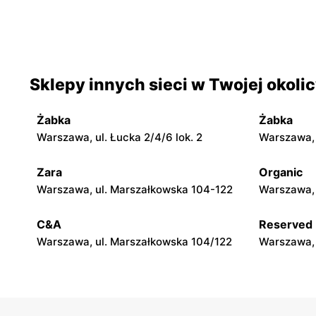
moje sklepy
moje skle
Iwaniska, ul. Ujazdowska 5
Bogoria, ul
moje sklepy
moje skle
Sklepy innych sieci w Twojej okoli
Jadachy, ul. Jadachy 111
Jeżowe, ul.
Żabka
Żabka
moje sklepy
moje skle
Warszawa, ul. Łucka 2/4/6 lok. 2
Warszawa, u
Górki, ul. Górki 71
Gumniska, 
Zara
Organic
moje sklepy
moje skle
Warszawa, ul. Marszałkowska 104-122
Warszawa, 
Hyżne, ul. Hyżne 100
Jarosław, u
C&A
Reserved
Warszawa, ul. Marszałkowska 104/122
Warszawa, 