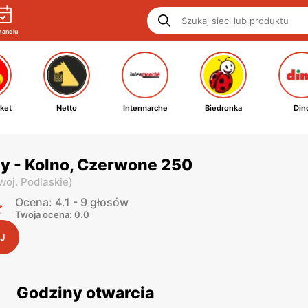
handlu
ket
Netto
Intermarche
Biedronka
Din
y - Kolno, Czerwone 250
woj. Podlaskie
)
Ocena: 4.1 - 9 głosów
Twoja ocena: 0.0
J
Godziny otwarcia