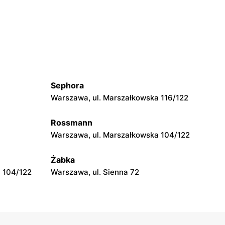
moje sklepy
Grębów, ul. Wydrza 180
moje sklepy
wa 15
Kamień, ul. Błonie 23
Sephora
moje sklepy
Warszawa, ul. Marszałkowska 116/122
Tczew, ul. Franciszka Żwirki 61
Rossmann
moje sklepy
Warszawa, ul. Marszałkowska 104/122
Opole, ul. Grudzicka 45
Żabka
 104/122
Warszawa, ul. Sienna 72