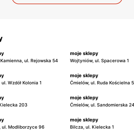
y
py
moje sklepy
Kamienna, ul. Rejowska 54
Wojtyniów, ul. Spacerowa 1
py
moje sklepy
ul. Wzdół Kolonia 1
Ćmielów, ul. Ruda Kościelna 
py
moje sklepy
. Kielecka 203
Ćmielów, ul. Sandomierska 2
py
moje sklepy
 ul. Modliborzyce 96
Bilcza, ul. Kielecka 1