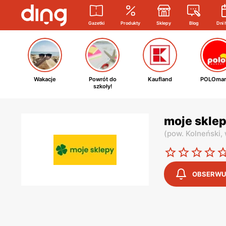
Gazetki
Produkty
Sklepy
Blog
Dni 
Wakacje
Powrót do
Kaufland
POLOmar
szkoły!
moje sklep
(
pow. Kolneński,
OBSERWU