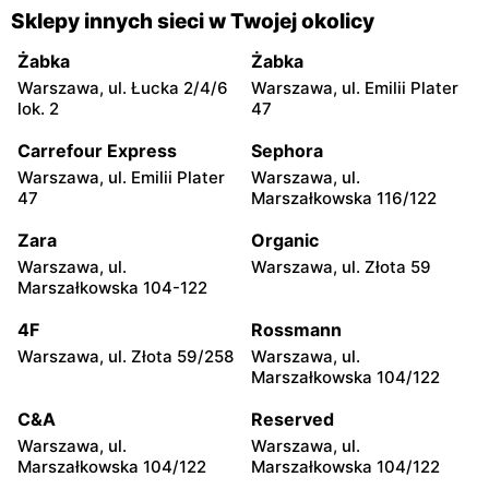
Gorzyce, ul. Szkolna 44
Grębów, ul. Wydrza 180
Sklepy innych sieci w Twojej okolicy
moje sklepy
moje sklepy
Żabka
Żabka
Jadachy, ul. Jadachy 111
Jeżowe, ul. Zalesie 77
Warszawa, ul. Łucka 2/4/6
Warszawa, ul. Emilii Plater
lok. 2
47
moje sklepy
moje sklepy
Carrefour Express
Sephora
Kazimierza Wielka, ul.
Kamień, ul. Błonie 23
Kolejowa 15
Warszawa, ul. Emilii Plater
Warszawa, ul.
47
Marszałkowska 116/122
moje sklepy
moje sklepy
Zara
Organic
Górki, ul. Górki 71
Gumniska, ul. Gumniska
157C
Warszawa, ul.
Warszawa, ul. Złota 59
Marszałkowska 104-122
moje sklepy
moje sklepy
4F
Rossmann
Iwierzyce, ul. Iwierzyce
Tczew, ul. Franciszka Żwirki
152A
61
Warszawa, ul. Złota 59/258
Warszawa, ul.
Marszałkowska 104/122
moje sklepy
moje sklepy
C&A
Reserved
Hyżne, ul. Hyżne 100
Jarosław, ul. Pełkińska 147
Warszawa, ul.
Warszawa, ul.
moje sklepy
moje sklepy
Marszałkowska 104/122
Marszałkowska 104/122