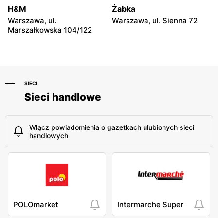
Niebylec, ul. Niebylec 139
Opole, ul. Grudzicka 45
H&M
Żabka
Warszawa, ul.
Warszawa, ul. Sienna 72
Marszałkowska 104/122
SIECI
Sieci handlowe
Włącz powiadomienia o gazetkach ulubionych sieci
handlowych
POLOmarket
Intermarche Super