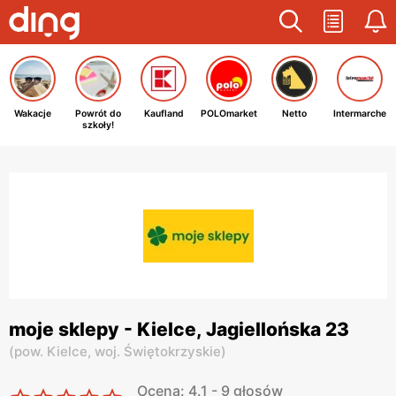
Wakacje
Powrót do
Kaufland
POLOmarket
Netto
Intermarche
szkoły!
moje sklepy - Kielce, Jagiellońska 23
(
pow. Kielce,
woj. Świętokrzyskie
)
Ocena: 4.1 - 9 głosów