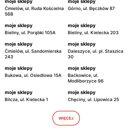
moje sklepy
moje sklepy
Ćmielów, ul. Ruda Kościelna
Górno, ul. Bęczków 87
56B
moje sklepy
moje sklepy
Bieliny, ul. Porąbki 105A
Bieliny, ul. Kielecka 203
moje sklepy
moje sklepy
Ćmielów, ul. Sandomierska
Daleszyce, ul. pl. Staszica
243
30
moje sklepy
moje sklepy
Bukowa, ul. Osiedlowa 15A
Baćkowice, ul.
Modliborzyce 96
moje sklepy
moje sklepy
Bilcza, ul. Kielecka 1
Chęciny, ul. Lipowica 25
moje sklepy
moje sklepy
Iwaniska, ul. Ujazdowska 5
Bogoria, ul. Rynek 30
WIĘCEJ
moje sklepy
moje sklepy