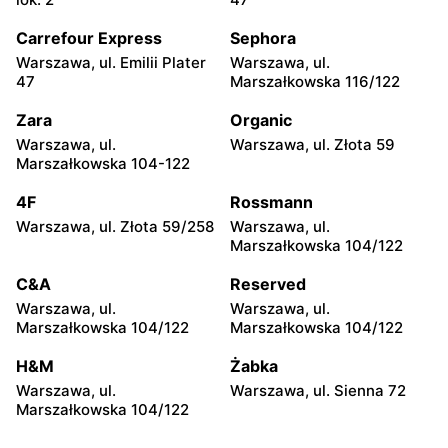
moje sklepy
moje sklepy
Carrefour Express
Sephora
Kazimierza Wielka, ul.
Kamień, ul. Błonie 23
Kolejowa 15
Warszawa, ul. Emilii Plater
Warszawa, ul.
47
Marszałkowska 116/122
moje sklepy
moje sklepy
Zara
Organic
Górki, ul. Górki 71
Gumniska, ul. Gumniska
157C
Warszawa, ul.
Warszawa, ul. Złota 59
Marszałkowska 104-122
moje sklepy
moje sklepy
4F
Rossmann
Iwierzyce, ul. Iwierzyce
Tczew, ul. Franciszka Żwirki
152A
61
Warszawa, ul. Złota 59/258
Warszawa, ul.
Marszałkowska 104/122
moje sklepy
moje sklepy
C&A
Reserved
Hyżne, ul. Hyżne 100
Jarosław, ul. Pełkińska 147
Warszawa, ul.
Warszawa, ul.
moje sklepy
moje sklepy
Marszałkowska 104/122
Marszałkowska 104/122
Niebylec, ul. Niebylec 139
Opole, ul. Grudzicka 45
H&M
Żabka
Warszawa, ul.
Warszawa, ul. Sienna 72
Marszałkowska 104/122