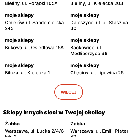
Bieliny, ul. Porąbki 105A
Bieliny, ul. Kielecka 203
moje sklepy
moje sklepy
Ćmielów, ul. Sandomierska
Daleszyce, ul. pl. Staszica
243
30
moje sklepy
moje sklepy
Bukowa, ul. Osiedlowa 15A
Baćkowice, ul.
Modliborzyce 96
moje sklepy
moje sklepy
Bilcza, ul. Kielecka 1
Chęciny, ul. Lipowica 25
moje sklepy
moje sklepy
Iwaniska, ul. Ujazdowska 5
Bogoria, ul. Rynek 30
WIĘCEJ
moje sklepy
moje sklepy
Gorzyce, ul. Szkolna 44
Grębów, ul. Wydrza 180
Sklepy innych sieci w Twojej okolicy
moje sklepy
moje sklepy
Żabka
Żabka
Jadachy, ul. Jadachy 111
Jeżowe, ul. Zalesie 77
Warszawa, ul. Łucka 2/4/6
Warszawa, ul. Emilii Plater
lok. 2
47