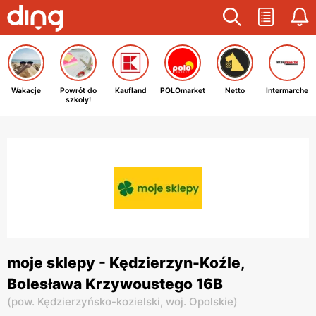
Wakacje
Powrót do
Kaufland
POLOmarket
Netto
Intermarche
szkoły!
moje sklepy - Kędzierzyn-Koźle,
Bolesława Krzywoustego 16B
(
pow. Kędzierzyńsko-kozielski,
woj. Opolskie
)