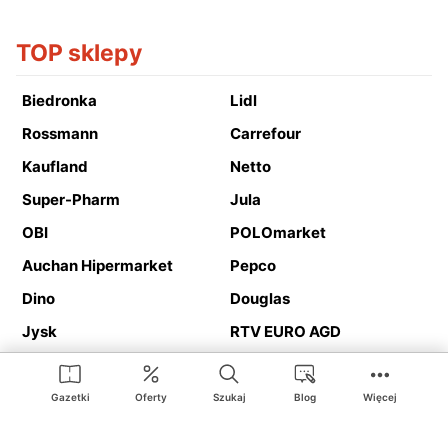
TOP sklepy
Biedronka
Lidl
Rossmann
Carrefour
Kaufland
Netto
Super-Pharm
Jula
OBI
POLOmarket
Auchan Hipermarket
Pepco
Dino
Douglas
Jysk
RTV EURO AGD
Action
Media Expert
Deichmann
Media Markt
Gazetki
Oferty
Szukaj
Blog
Więcej