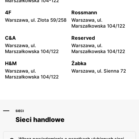
Marszałkowska 104-122
moje sklepy
moje sklepy
4F
Rossmann
Iwierzyce, ul. Iwierzyce
Tczew, ul. Franciszka Żwirki
152A
61
Warszawa, ul. Złota 59/258
Warszawa, ul.
Marszałkowska 104/122
moje sklepy
moje sklepy
C&A
Reserved
Hyżne, ul. Hyżne 100
Jarosław, ul. Pełkińska 147
Warszawa, ul.
Warszawa, ul.
moje sklepy
moje sklepy
Marszałkowska 104/122
Marszałkowska 104/122
Niebylec, ul. Niebylec 139
Opole, ul. Grudzicka 45
H&M
Żabka
Warszawa, ul.
Warszawa, ul. Sienna 72
Marszałkowska 104/122
SIECI
Sieci handlowe
Włącz powiadomienia o gazetkach ulubionych sieci