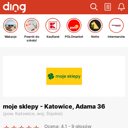
Wakacje
Powrót do
Kaufland
POLOmarket
Netto
Intermarche
szkoły!
moje sklepy - Katowice, Adama 36
(
pow. Katowice,
woj. Śląskie
)
Ocena: 4.1 - 9 głosów