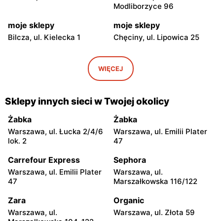
Modliborzyce 96
moje sklepy
moje sklepy
Bilcza, ul. Kielecka 1
Chęciny, ul. Lipowica 25
moje sklepy
moje sklepy
Iwaniska, ul. Ujazdowska 5
Bogoria, ul. Rynek 30
WIĘCEJ
moje sklepy
moje sklepy
Gorzyce, ul. Szkolna 44
Grębów, ul. Wydrza 180
Sklepy innych sieci w Twojej okolicy
moje sklepy
moje sklepy
Żabka
Żabka
Jadachy, ul. Jadachy 111
Jeżowe, ul. Zalesie 77
Warszawa, ul. Łucka 2/4/6
Warszawa, ul. Emilii Plater
lok. 2
47
moje sklepy
moje sklepy
Carrefour Express
Sephora
Kazimierza Wielka, ul.
Kamień, ul. Błonie 23
Kolejowa 15
Warszawa, ul. Emilii Plater
Warszawa, ul.
47
Marszałkowska 116/122
moje sklepy
moje sklepy
Zara
Organic
Górki, ul. Górki 71
Gumniska, ul. Gumniska
157C
Warszawa, ul.
Warszawa, ul. Złota 59