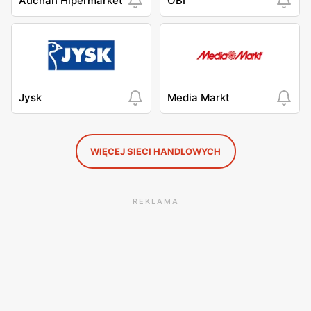
Auchan Hipermarket
OBI
Jysk
Media Markt
WIĘCEJ SIECI HANDLOWYCH
REKLAMA