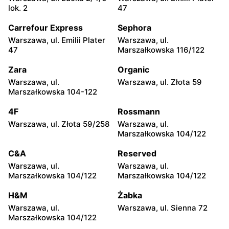
lok. 2
47
moje sklepy
moje sklepy
Carrefour Express
Sephora
Kazimierza Wielka, ul.
Kamień, ul. Błonie 23
Kolejowa 15
Warszawa, ul. Emilii Plater
Warszawa, ul.
47
Marszałkowska 116/122
moje sklepy
moje sklepy
Zara
Organic
Górki, ul. Górki 71
Gumniska, ul. Gumniska
157C
Warszawa, ul.
Warszawa, ul. Złota 59
Marszałkowska 104-122
moje sklepy
moje sklepy
4F
Rossmann
Iwierzyce, ul. Iwierzyce
Tczew, ul. Franciszka Żwirki
152A
61
Warszawa, ul. Złota 59/258
Warszawa, ul.
Marszałkowska 104/122
moje sklepy
moje sklepy
C&A
Reserved
Hyżne, ul. Hyżne 100
Jarosław, ul. Pełkińska 147
Warszawa, ul.
Warszawa, ul.
moje sklepy
moje sklepy
Marszałkowska 104/122
Marszałkowska 104/122
Niebylec, ul. Niebylec 139
Opole, ul. Grudzicka 45
H&M
Żabka
Warszawa, ul.
Warszawa, ul. Sienna 72
Marszałkowska 104/122