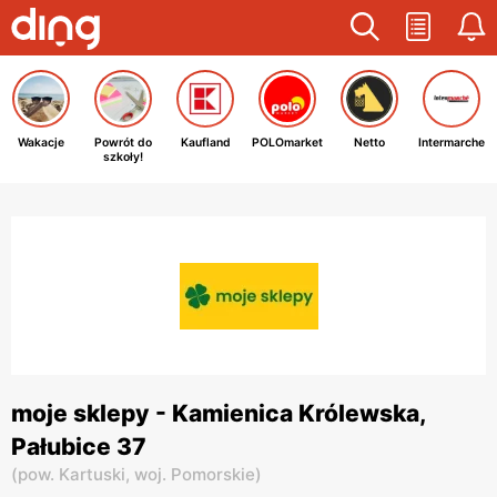
Wakacje
Powrót do
Kaufland
POLOmarket
Netto
Intermarche
szkoły!
moje sklepy - Kamienica Królewska,
Pałubice 37
(
pow. Kartuski,
woj. Pomorskie
)