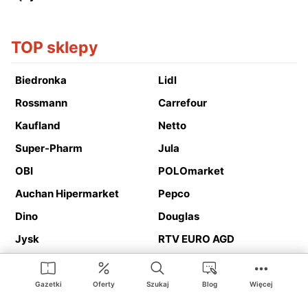
TOP sklepy
Biedronka
Lidl
Rossmann
Carrefour
Kaufland
Netto
Super-Pharm
Jula
OBI
POLOmarket
Auchan Hipermarket
Pepco
Dino
Douglas
Jysk
RTV EURO AGD
Action
Media Expert
Deichmann
Media Markt
Gazetki
Oferty
Szukaj
Blog
Więcej