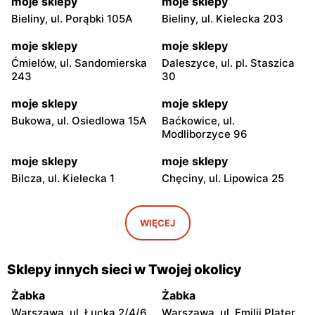
moje sklepy
moje sklepy
Bieliny, ul. Porąbki 105A
Bieliny, ul. Kielecka 203
moje sklepy
moje sklepy
Ćmielów, ul. Sandomierska
Daleszyce, ul. pl. Staszica
243
30
moje sklepy
moje sklepy
Bukowa, ul. Osiedlowa 15A
Baćkowice, ul.
Modliborzyce 96
moje sklepy
moje sklepy
Bilcza, ul. Kielecka 1
Chęciny, ul. Lipowica 25
moje sklepy
moje sklepy
Iwaniska, ul. Ujazdowska 5
Bogoria, ul. Rynek 30
WIĘCEJ
moje sklepy
moje sklepy
Gorzyce, ul. Szkolna 44
Grębów, ul. Wydrza 180
Sklepy innych sieci w Twojej okolicy
moje sklepy
moje sklepy
Żabka
Żabka
Jadachy, ul. Jadachy 111
Jeżowe, ul. Zalesie 77
Warszawa, ul. Łucka 2/4/6
Warszawa, ul. Emilii Plater