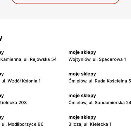
y
py
moje sklepy
Kamienna, ul. Rejowska 54
Wojtyniów, ul. Spacerowa 1
py
moje sklepy
ul. Wzdół Kolonia 1
Ćmielów, ul. Ruda Kościelna 
py
moje sklepy
. Kielecka 203
Ćmielów, ul. Sandomierska 2
py
moje sklepy
 ul. Modliborzyce 96
Bilcza, ul. Kielecka 1