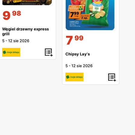
9
98
Węgiel drzewny express
grill
7
99
5
-
12 sie 2026
Chipsy Lay's
5
-
12 sie 2026