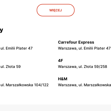
py
moje sklepy
WIĘCEJ
. Rynek 30
Gorzyce, ul. Szkolna 44
py
moje sklepy
cy
 Zalesie 77
Kazimierza Wielka, ul. Kolejo
Carrefour Express
py
moje sklepy
l. Emilii Plater 47
Warszawa, ul. Emilii Plater 47
ul. Gumniska 157C
Iwierzyce, ul. Iwierzyce 152A
4F
py
moje sklepy
ul. Złota 59
Warszawa, ul. Złota 59/258
l. Pełkińska 147
Niebylec, ul. Niebylec 139
H&M
ul. Marszałkowska 104/122
Warszawa, ul. Marszałkowska