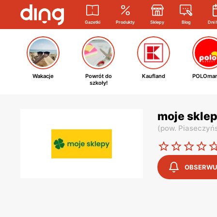
Gazetki
Produkty
Sklepy
Blog
Dni 
Wakacje
Powrót do
Kaufland
POLOmar
szkoły!
moje sklep
(
pow. Piaseczyńs
OBSERWU