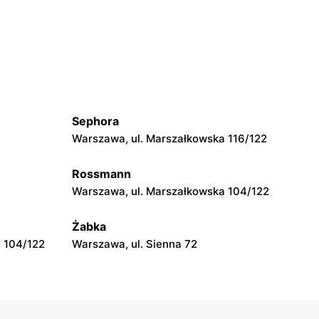
moje sklepy
Grębów, ul. Wydrza 180
moje sklepy
wa 15
Kamień, ul. Błonie 23
Sephora
moje sklepy
Warszawa, ul. Marszałkowska 116/122
Tczew, ul. Franciszka Żwirki 61
Rossmann
moje sklepy
Warszawa, ul. Marszałkowska 104/122
Opole, ul. Grudzicka 45
Żabka
 104/122
Warszawa, ul. Sienna 72