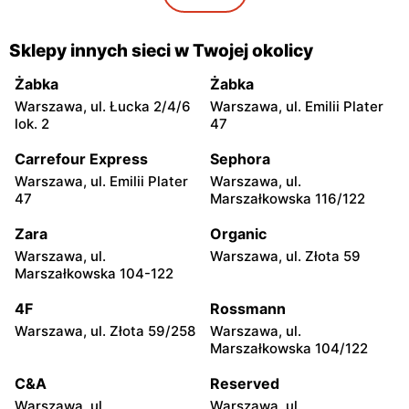
moje sklepy
moje sklepy
Gorzyce, ul. Szkolna 44
Grębów, ul. Wydrza 180
Sklepy innych sieci w Twojej okolicy
moje sklepy
moje sklepy
Żabka
Żabka
Jadachy, ul. Jadachy 111
Jeżowe, ul. Zalesie 77
Warszawa, ul. Łucka 2/4/6
Warszawa, ul. Emilii Plater
lok. 2
47
moje sklepy
moje sklepy
Carrefour Express
Sephora
Kazimierza Wielka, ul.
Kamień, ul. Błonie 23
Kolejowa 15
Warszawa, ul. Emilii Plater
Warszawa, ul.
47
Marszałkowska 116/122
moje sklepy
moje sklepy
Zara
Organic
Górki, ul. Górki 71
Gumniska, ul. Gumniska
157C
Warszawa, ul.
Warszawa, ul. Złota 59
Marszałkowska 104-122
moje sklepy
moje sklepy
4F
Rossmann
Iwierzyce, ul. Iwierzyce
Tczew, ul. Franciszka Żwirki
152A
61
Warszawa, ul. Złota 59/258
Warszawa, ul.
Marszałkowska 104/122
moje sklepy
moje sklepy
C&A
Reserved
Hyżne, ul. Hyżne 100
Jarosław, ul. Pełkińska 147
Warszawa, ul.
Warszawa, ul.