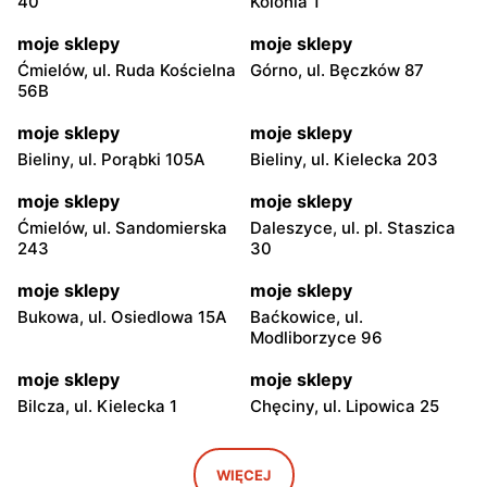
40
Kolonia 1
moje sklepy
moje sklepy
Ćmielów, ul. Ruda Kościelna
Górno, ul. Bęczków 87
56B
moje sklepy
moje sklepy
Bieliny, ul. Porąbki 105A
Bieliny, ul. Kielecka 203
moje sklepy
moje sklepy
Ćmielów, ul. Sandomierska
Daleszyce, ul. pl. Staszica
243
30
moje sklepy
moje sklepy
Bukowa, ul. Osiedlowa 15A
Baćkowice, ul.
Modliborzyce 96
moje sklepy
moje sklepy
Bilcza, ul. Kielecka 1
Chęciny, ul. Lipowica 25
moje sklepy
moje sklepy
Iwaniska, ul. Ujazdowska 5
Bogoria, ul. Rynek 30
WIĘCEJ