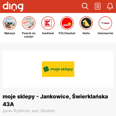
Wakacje
Powrót do
Kaufland
POLOmarket
Netto
Intermarche
szkoły!
moje sklepy - Jankowice, Świerklańska
43A
(
pow. Rybnicki,
woj. Śląskie
)