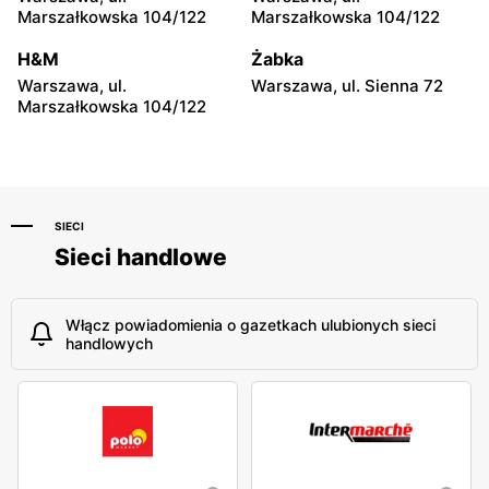
moje sklepy
moje sklepy
Marszałkowska 104/122
Marszałkowska 104/122
Niebylec, ul. Niebylec 139
Opole, ul. Grudzicka 45
H&M
Żabka
Warszawa, ul.
Warszawa, ul. Sienna 72
Marszałkowska 104/122
SIECI
Sieci handlowe
Włącz powiadomienia o gazetkach ulubionych sieci
handlowych