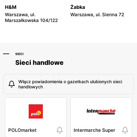
Niebylec, ul. Niebylec 139
Opole, ul. Grudzicka 45
H&M
Żabka
Warszawa, ul.
Warszawa, ul. Sienna 72
Marszałkowska 104/122
SIECI
Sieci handlowe
Włącz powiadomienia o gazetkach ulubionych sieci
handlowych
POLOmarket
Intermarche Super