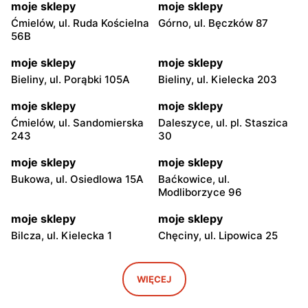
moje sklepy
moje sklepy
Ćmielów, ul. Ruda Kościelna
Górno, ul. Bęczków 87
56B
moje sklepy
moje sklepy
Bieliny, ul. Porąbki 105A
Bieliny, ul. Kielecka 203
moje sklepy
moje sklepy
Ćmielów, ul. Sandomierska
Daleszyce, ul. pl. Staszica
243
30
moje sklepy
moje sklepy
Bukowa, ul. Osiedlowa 15A
Baćkowice, ul.
Modliborzyce 96
moje sklepy
moje sklepy
Bilcza, ul. Kielecka 1
Chęciny, ul. Lipowica 25
moje sklepy
moje sklepy
Iwaniska, ul. Ujazdowska 5
Bogoria, ul. Rynek 30
WIĘCEJ
moje sklepy
moje sklepy