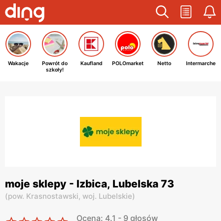
Wakacje
Powrót do
Kaufland
POLOmarket
Netto
Intermarche
szkoły!
moje sklepy - Izbica, Lubelska 73
(
pow. Krasnostawski,
woj. Lubelskie
)
Ocena: 4.1 - 9 głosów