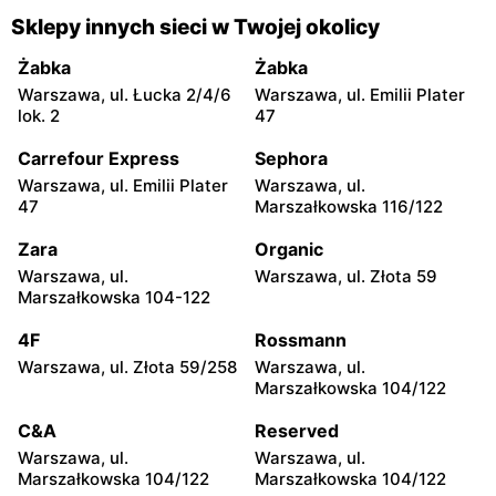
Gorzyce, ul. Szkolna 44
Grębów, ul. Wydrza 180
Sklepy innych sieci w Twojej okolicy
moje sklepy
moje sklepy
Żabka
Żabka
Jadachy, ul. Jadachy 111
Jeżowe, ul. Zalesie 77
Warszawa, ul. Łucka 2/4/6
Warszawa, ul. Emilii Plater
lok. 2
47
moje sklepy
moje sklepy
Carrefour Express
Sephora
Kazimierza Wielka, ul.
Kamień, ul. Błonie 23
Kolejowa 15
Warszawa, ul. Emilii Plater
Warszawa, ul.
47
Marszałkowska 116/122
moje sklepy
moje sklepy
Zara
Organic
Górki, ul. Górki 71
Gumniska, ul. Gumniska
157C
Warszawa, ul.
Warszawa, ul. Złota 59
Marszałkowska 104-122
moje sklepy
moje sklepy
4F
Rossmann
Iwierzyce, ul. Iwierzyce
Tczew, ul. Franciszka Żwirki
152A
61
Warszawa, ul. Złota 59/258
Warszawa, ul.
Marszałkowska 104/122
moje sklepy
moje sklepy
C&A
Reserved
Hyżne, ul. Hyżne 100
Jarosław, ul. Pełkińska 147
Warszawa, ul.
Warszawa, ul.
moje sklepy
moje sklepy
Marszałkowska 104/122
Marszałkowska 104/122