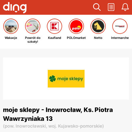
Wakacje
Powrót do
Kaufland
POLOmarket
Netto
Intermarche
szkoły!
moje sklepy - Inowrocław, Ks. Piotra
Wawrzyniaka 13
(
pow. Inowrocławski,
woj. Kujawsko-pomorskie
)