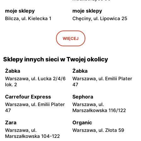
moje sklepy
moje sklepy
Bilcza, ul. Kielecka 1
Chęciny, ul. Lipowica 25
moje sklepy
moje sklepy
Iwaniska, ul. Ujazdowska 5
Bogoria, ul. Rynek 30
WIĘCEJ
moje sklepy
moje sklepy
Gorzyce, ul. Szkolna 44
Grębów, ul. Wydrza 180
Sklepy innych sieci w Twojej okolicy
moje sklepy
moje sklepy
Żabka
Żabka
Jadachy, ul. Jadachy 111
Jeżowe, ul. Zalesie 77
Warszawa, ul. Łucka 2/4/6
Warszawa, ul. Emilii Plater
lok. 2
47
moje sklepy
moje sklepy
Carrefour Express
Sephora
Kazimierza Wielka, ul.
Kamień, ul. Błonie 23
Kolejowa 15
Warszawa, ul. Emilii Plater
Warszawa, ul.
47
Marszałkowska 116/122
moje sklepy
moje sklepy
Zara
Organic
Górki, ul. Górki 71
Gumniska, ul. Gumniska
157C
Warszawa, ul.
Warszawa, ul. Złota 59
Marszałkowska 104-122