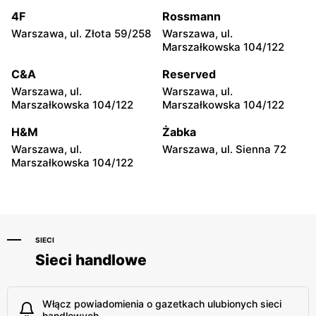
moje sklepy
moje sklepy
4F
Rossmann
Iwierzyce, ul. Iwierzyce
Tczew, ul. Franciszka Żwirki
152A
61
Warszawa, ul. Złota 59/258
Warszawa, ul.
Marszałkowska 104/122
moje sklepy
moje sklepy
C&A
Reserved
Hyżne, ul. Hyżne 100
Jarosław, ul. Pełkińska 147
Warszawa, ul.
Warszawa, ul.
moje sklepy
moje sklepy
Marszałkowska 104/122
Marszałkowska 104/122
Niebylec, ul. Niebylec 139
Opole, ul. Grudzicka 45
H&M
Żabka
Warszawa, ul.
Warszawa, ul. Sienna 72
Marszałkowska 104/122
SIECI
Sieci handlowe
Włącz powiadomienia o gazetkach ulubionych sieci
handlowych