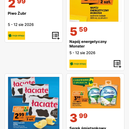
2
99
Piwo Żubr
5
-
12 sie 2026
5
59
Napój energetyczny
Monster
5
-
12 sie 2026
3
99
Serek śmietankowy