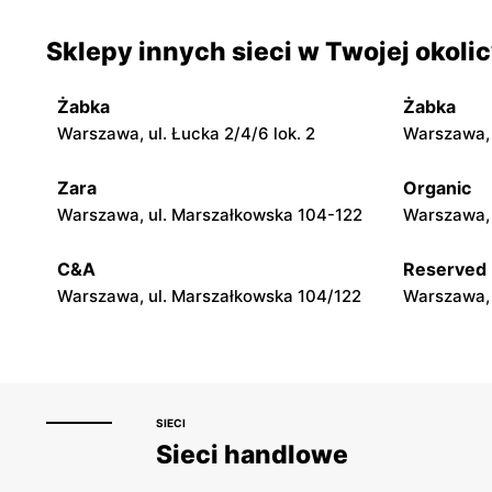
moje sklepy
moje skle
Sklepy innych sieci w Twojej okoli
Jadachy, ul. Jadachy 111
Jeżowe, ul.
Żabka
Żabka
moje sklepy
moje skle
Warszawa, ul. Łucka 2/4/6 lok. 2
Warszawa, u
Górki, ul. Górki 71
Gumniska, 
Zara
Organic
moje sklepy
moje skle
Warszawa, ul. Marszałkowska 104-122
Warszawa, 
Hyżne, ul. Hyżne 100
Jarosław, u
C&A
Reserved
Warszawa, ul. Marszałkowska 104/122
Warszawa, 
SIECI
Sieci handlowe