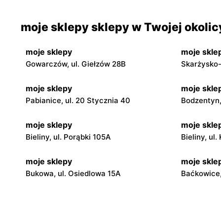
moje sklepy sklepy w Twojej okolic
moje sklepy
moje skle
Gowarczów, ul. Giełzów 28B
Skarżysko-
moje sklepy
moje skle
Pabianice, ul. 20 Stycznia 40
Bodzentyn, 
moje sklepy
moje skle
Bieliny, ul. Porąbki 105A
Bieliny, ul
moje sklepy
moje skle
Bukowa, ul. Osiedlowa 15A
Baćkowice,
moje sklepy
moje skle
Iwaniska, ul. Ujazdowska 5
Bogoria, ul