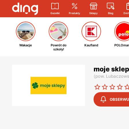
Gazetki
Produkty
Sklepy
Blog
Dni 
Wakacje
Powrót do
Kaufland
POLOmar
szkoły!
moje sklep
(
pow. Lubaczows
OBSERWU