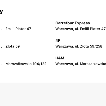
py
moje sklepy
cy
 Zalesie 77
Kazimierza Wielka, ul. Kolejo
Carrefour Express
py
moje sklepy
l. Emilii Plater 47
Warszawa, ul. Emilii Plater 47
ul. Gumniska 157C
Iwierzyce, ul. Iwierzyce 152A
4F
py
moje sklepy
ul. Złota 59
Warszawa, ul. Złota 59/258
l. Pełkińska 147
Niebylec, ul. Niebylec 139
H&M
ul. Marszałkowska 104/122
Warszawa, ul. Marszałkowska