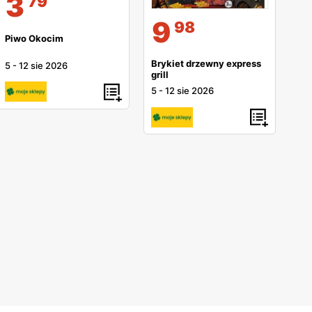
3
79
9
98
Piwo Okocim
Brykiet drzewny express
5
-
12 sie 2026
grill
5
-
12 sie 2026