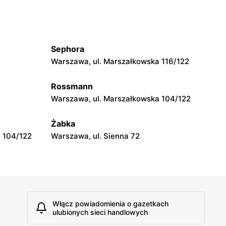
moje sklepy
wa 15
Kamień, ul. Błonie 23
Sephora
moje sklepy
Warszawa, ul. Marszałkowska 116/122
Tczew, ul. Franciszka Żwirki 61
Rossmann
moje sklepy
Warszawa, ul. Marszałkowska 104/122
Opole, ul. Grudzicka 45
Żabka
 104/122
Warszawa, ul. Sienna 72
Włącz powiadomienia o gazetkach
ulubionych sieci handlowych