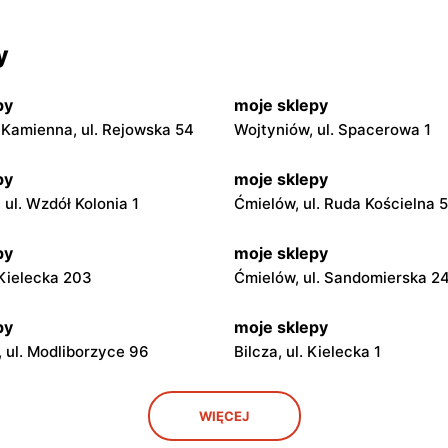
y
py
moje sklepy
Kamienna, ul. Rejowska 54
Wojtyniów, ul. Spacerowa 1
py
moje sklepy
ul. Wzdół Kolonia 1
Ćmielów, ul. Ruda Kościelna 
py
moje sklepy
. Kielecka 203
Ćmielów, ul. Sandomierska 2
py
moje sklepy
 ul. Modliborzyce 96
Bilcza, ul. Kielecka 1
py
moje sklepy
WIĘCEJ
. Rynek 30
Gorzyce, ul. Szkolna 44