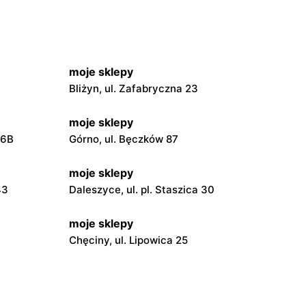
moje sklepy
Bliżyn, ul. Zafabryczna 23
moje sklepy
56B
Górno, ul. Bęczków 87
moje sklepy
43
Daleszyce, ul. pl. Staszica 30
moje sklepy
Chęciny, ul. Lipowica 25
moje sklepy
Grębów, ul. Wydrza 180