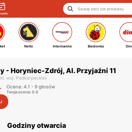
handlu
ket
Netto
Intermarche
Biedronka
Din
y - Horyniec-Zdrój, Al. Przyjaźni 11
ki,
woj. Podkarpackie
)
Ocena: 4.1 - 9 głosów
Twoja ocena: 0.0
J
Godziny otwarcia