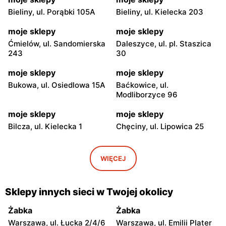
Bieliny, ul. Porąbki 105A
Bieliny, ul. Kielecka 203
moje sklepy
moje sklepy
Ćmielów, ul. Sandomierska
Daleszyce, ul. pl. Staszica
243
30
moje sklepy
moje sklepy
Bukowa, ul. Osiedlowa 15A
Baćkowice, ul.
Modliborzyce 96
moje sklepy
moje sklepy
Bilcza, ul. Kielecka 1
Chęciny, ul. Lipowica 25
moje sklepy
moje sklepy
Iwaniska, ul. Ujazdowska 5
Bogoria, ul. Rynek 30
WIĘCEJ
moje sklepy
moje sklepy
Gorzyce, ul. Szkolna 44
Grębów, ul. Wydrza 180
Sklepy innych sieci w Twojej okolicy
moje sklepy
moje sklepy
Żabka
Żabka
Jadachy, ul. Jadachy 111
Jeżowe, ul. Zalesie 77
Warszawa, ul. Łucka 2/4/6
Warszawa, ul. Emilii Plater