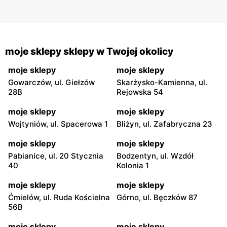
moje sklepy sklepy w Twojej okolicy
moje sklepy
moje sklepy
Gowarczów, ul. Giełzów
Skarżysko-Kamienna, ul.
28B
Rejowska 54
moje sklepy
moje sklepy
Wojtyniów, ul. Spacerowa 1
Bliżyn, ul. Zafabryczna 23
moje sklepy
moje sklepy
Pabianice, ul. 20 Stycznia
Bodzentyn, ul. Wzdół
40
Kolonia 1
moje sklepy
moje sklepy
Ćmielów, ul. Ruda Kościelna
Górno, ul. Bęczków 87
56B
moje sklepy
moje sklepy