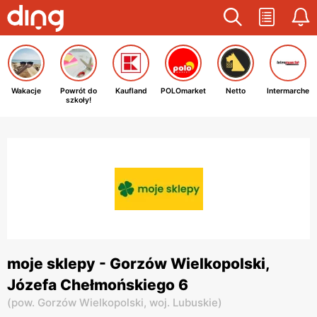
Wakacje
Powrót do
Kaufland
POLOmarket
Netto
Intermarche
szkoły!
moje sklepy - Gorzów Wielkopolski,
Józefa Chełmońskiego 6
(
pow. Gorzów Wielkopolski,
woj. Lubuskie
)