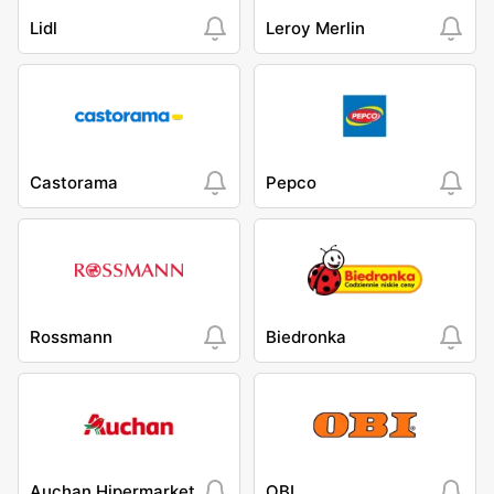
Lidl
Leroy Merlin
Castorama
Pepco
Rossmann
Biedronka
Auchan Hipermarket
OBI