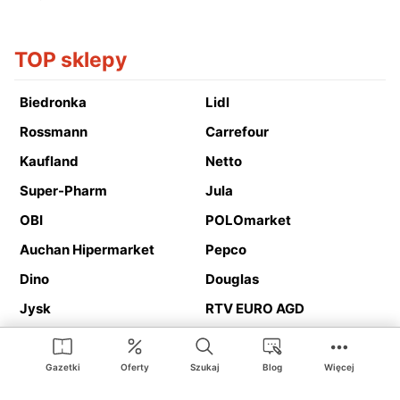
TOP sklepy
Biedronka
Lidl
Rossmann
Carrefour
Kaufland
Netto
Super-Pharm
Jula
OBI
POLOmarket
Auchan Hipermarket
Pepco
Dino
Douglas
Jysk
RTV EURO AGD
Action
Media Expert
Deichmann
Media Markt
Gazetki
Oferty
Szukaj
Blog
Więcej