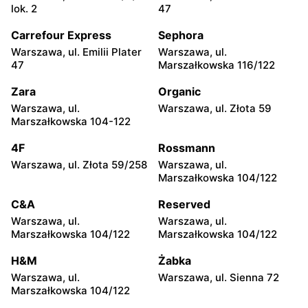
lok. 2
47
moje sklepy
moje sklepy
Carrefour Express
Sephora
Kazimierza Wielka, ul.
Kamień, ul. Błonie 23
Kolejowa 15
Warszawa, ul. Emilii Plater
Warszawa, ul.
47
Marszałkowska 116/122
moje sklepy
moje sklepy
Zara
Organic
Górki, ul. Górki 71
Gumniska, ul. Gumniska
157C
Warszawa, ul.
Warszawa, ul. Złota 59
Marszałkowska 104-122
moje sklepy
moje sklepy
4F
Rossmann
Iwierzyce, ul. Iwierzyce
Tczew, ul. Franciszka Żwirki
152A
61
Warszawa, ul. Złota 59/258
Warszawa, ul.
Marszałkowska 104/122
moje sklepy
moje sklepy
C&A
Reserved
Hyżne, ul. Hyżne 100
Jarosław, ul. Pełkińska 147
Warszawa, ul.
Warszawa, ul.
moje sklepy
moje sklepy
Marszałkowska 104/122
Marszałkowska 104/122
Niebylec, ul. Niebylec 139
Opole, ul. Grudzicka 45
H&M
Żabka
Warszawa, ul.
Warszawa, ul. Sienna 72
Marszałkowska 104/122