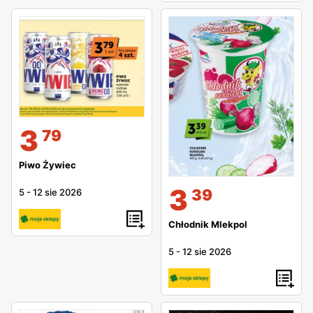
3
79
Piwo Żywiec
3
39
5
-
12 sie 2026
Chłodnik Mlekpol
5
-
12 sie 2026