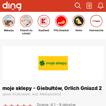
Wakacje
Powrót do
Kaufland
POLOmarket
Netto
Intermarche
szkoły!
moje sklepy - Giebułtów, Orlich Gniazd 2
(
pow. Krakowski,
woj. Małopolskie
)
Ocena: 4.1 - 9 głosów