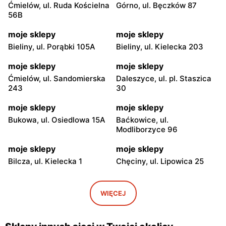
Ćmielów, ul. Ruda Kościelna
Górno, ul. Bęczków 87
56B
moje sklepy
moje sklepy
Bieliny, ul. Porąbki 105A
Bieliny, ul. Kielecka 203
moje sklepy
moje sklepy
Ćmielów, ul. Sandomierska
Daleszyce, ul. pl. Staszica
243
30
moje sklepy
moje sklepy
Bukowa, ul. Osiedlowa 15A
Baćkowice, ul.
Modliborzyce 96
moje sklepy
moje sklepy
Bilcza, ul. Kielecka 1
Chęciny, ul. Lipowica 25
moje sklepy
moje sklepy
Iwaniska, ul. Ujazdowska 5
Bogoria, ul. Rynek 30
WIĘCEJ
moje sklepy
moje sklepy
Gorzyce, ul. Szkolna 44
Grębów, ul. Wydrza 180