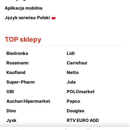
Aplikacja mobilna
Język serwisu: Polski
TOP sklepy
Biedronka
Lidl
Rossmann
Carrefour
Kaufland
Netto
Super-Pharm
Jula
OBI
POLOmarket
Auchan Hipermarket
Pepco
Dino
Douglas
Jysk
RTV EURO AGD
Action
Media Expert