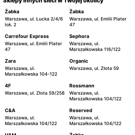
Sklepy innych sieci w Twojej okolicy
moje sklepy
moje sklepy
Żabka
Żabka
Jadachy, ul. Jadachy 111
Jeżowe, ul. Zalesie 77
Warszawa, ul. Łucka 2/4/6
Warszawa, ul. Emilii Plater
lok. 2
47
moje sklepy
moje sklepy
Carrefour Express
Sephora
Kazimierza Wielka, ul.
Kamień, ul. Błonie 23
Kolejowa 15
Warszawa, ul. Emilii Plater
Warszawa, ul.
47
Marszałkowska 116/122
moje sklepy
moje sklepy
Zara
Organic
Górki, ul. Górki 71
Gumniska, ul. Gumniska
157C
Warszawa, ul.
Warszawa, ul. Złota 59
Marszałkowska 104-122
moje sklepy
moje sklepy
4F
Rossmann
Iwierzyce, ul. Iwierzyce
Tczew, ul. Franciszka Żwirki
152A
61
Warszawa, ul. Złota 59/258
Warszawa, ul.
Marszałkowska 104/122
moje sklepy
moje sklepy
C&A
Reserved
Hyżne, ul. Hyżne 100
Jarosław, ul. Pełkińska 147
Warszawa, ul.
Warszawa, ul.
moje sklepy
moje sklepy
Marszałkowska 104/122
Marszałkowska 104/122
Niebylec, ul. Niebylec 139
Opole, ul. Grudzicka 45