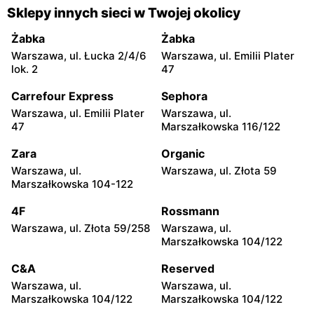
Gorzyce, ul. Szkolna 44
Grębów, ul. Wydrza 180
Sklepy innych sieci w Twojej okolicy
moje sklepy
moje sklepy
Żabka
Żabka
Jadachy, ul. Jadachy 111
Jeżowe, ul. Zalesie 77
Warszawa, ul. Łucka 2/4/6
Warszawa, ul. Emilii Plater
lok. 2
47
moje sklepy
moje sklepy
Carrefour Express
Sephora
Kazimierza Wielka, ul.
Kamień, ul. Błonie 23
Kolejowa 15
Warszawa, ul. Emilii Plater
Warszawa, ul.
47
Marszałkowska 116/122
moje sklepy
moje sklepy
Zara
Organic
Górki, ul. Górki 71
Gumniska, ul. Gumniska
157C
Warszawa, ul.
Warszawa, ul. Złota 59
Marszałkowska 104-122
moje sklepy
moje sklepy
4F
Rossmann
Iwierzyce, ul. Iwierzyce
Tczew, ul. Franciszka Żwirki
152A
61
Warszawa, ul. Złota 59/258
Warszawa, ul.
Marszałkowska 104/122
moje sklepy
moje sklepy
C&A
Reserved
Hyżne, ul. Hyżne 100
Jarosław, ul. Pełkińska 147
Warszawa, ul.
Warszawa, ul.
moje sklepy
moje sklepy
Marszałkowska 104/122
Marszałkowska 104/122