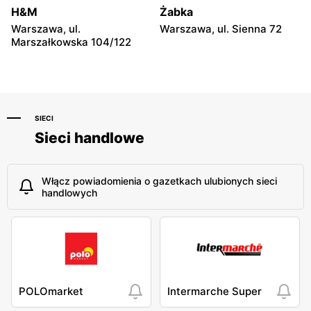
Niebylec, ul. Niebylec 139
Opole, ul. Grudzicka 45
H&M
Żabka
Warszawa, ul.
Warszawa, ul. Sienna 72
Marszałkowska 104/122
SIECI
Sieci handlowe
Włącz powiadomienia o gazetkach ulubionych sieci
handlowych
POLOmarket
Intermarche Super