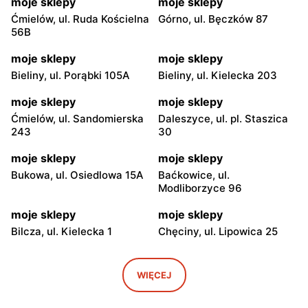
moje sklepy
moje sklepy
Ćmielów, ul. Ruda Kościelna
Górno, ul. Bęczków 87
56B
moje sklepy
moje sklepy
Bieliny, ul. Porąbki 105A
Bieliny, ul. Kielecka 203
moje sklepy
moje sklepy
Ćmielów, ul. Sandomierska
Daleszyce, ul. pl. Staszica
243
30
moje sklepy
moje sklepy
Bukowa, ul. Osiedlowa 15A
Baćkowice, ul.
Modliborzyce 96
moje sklepy
moje sklepy
Bilcza, ul. Kielecka 1
Chęciny, ul. Lipowica 25
moje sklepy
moje sklepy
Iwaniska, ul. Ujazdowska 5
Bogoria, ul. Rynek 30
WIĘCEJ
moje sklepy
moje sklepy