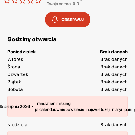
Twoja ocena: 0.0
OBSERWUJ
Godziny otwarcia
Poniedziałek
Brak danych
Wtorek
Brak danych
Środa
Brak danych
Czwartek
Brak danych
Piątek
Brak danych
Sobota
Brak danych
Translation missing:
-
15 sierpnia 2026
pl.calendar.wniebowziecie_najswietszej_maryi_pann
Niedziela
Brak danych