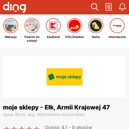
Wakacje
Powrót do
Kaufland
POLOmarket
Netto
Intermarche
szkoły!
moje sklepy - Ełk, Armii Krajowej 47
(
pow. Ełcki,
woj. Warmińsko-mazurskie
)
Ocena: 4.1 - 9 głosów