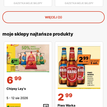
GAZETKA MOJE SKLEPY
GAZETKA MOJE SKLEPY
WIĘCEJ (3)
moje sklepy najtańsze produkty
6
99
Chipsy Lay's
2
99
5
-
12 sie 2026
Piwo Warka