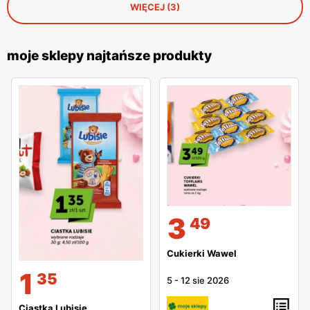
WIĘCEJ (3)
moje sklepy najtańsze produkty
3
49
Cukierki Wawel
1
35
5
-
12 sie 2026
Ciastka Lubisie