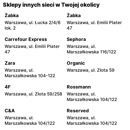
Gorzyce, ul. Szkolna 44
Grębów, ul. Wydrza 180
Sklepy innych sieci w Twojej okolicy
moje sklepy
moje sklepy
Żabka
Żabka
Jadachy, ul. Jadachy 111
Jeżowe, ul. Zalesie 77
Warszawa, ul. Łucka 2/4/6
Warszawa, ul. Emilii Plater
lok. 2
47
moje sklepy
moje sklepy
Carrefour Express
Sephora
Kazimierza Wielka, ul.
Kamień, ul. Błonie 23
Kolejowa 15
Warszawa, ul. Emilii Plater
Warszawa, ul.
47
Marszałkowska 116/122
moje sklepy
moje sklepy
Zara
Organic
Górki, ul. Górki 71
Gumniska, ul. Gumniska
157C
Warszawa, ul.
Warszawa, ul. Złota 59
Marszałkowska 104-122
moje sklepy
moje sklepy
4F
Rossmann
Iwierzyce, ul. Iwierzyce
Tczew, ul. Franciszka Żwirki
152A
61
Warszawa, ul. Złota 59/258
Warszawa, ul.
Marszałkowska 104/122
moje sklepy
moje sklepy
C&A
Reserved
Hyżne, ul. Hyżne 100
Jarosław, ul. Pełkińska 147
Warszawa, ul.
Warszawa, ul.
moje sklepy
moje sklepy
Marszałkowska 104/122
Marszałkowska 104/122
Niebylec, ul. Niebylec 139
Opole, ul. Grudzicka 45