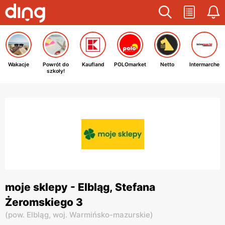
Wakacje
Powrót do
Kaufland
POLOmarket
Netto
Intermarche
szkoły!
moje sklepy - Elbląg, Stefana
Żeromskiego 3
(
pow. Elbląg,
woj. Warmińsko-mazurskie
)