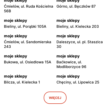
moje sklepy
moje sklepy
Ćmielów, ul. Ruda Kościelna
Górno, ul. Bęczków 87
56B
moje sklepy
moje sklepy
Bieliny, ul. Porąbki 105A
Bieliny, ul. Kielecka 203
moje sklepy
moje sklepy
Ćmielów, ul. Sandomierska
Daleszyce, ul. pl. Staszica
243
30
moje sklepy
moje sklepy
Bukowa, ul. Osiedlowa 15A
Baćkowice, ul.
Modliborzyce 96
moje sklepy
moje sklepy
Bilcza, ul. Kielecka 1
Chęciny, ul. Lipowica 25
moje sklepy
moje sklepy
Iwaniska, ul. Ujazdowska 5
Bogoria, ul. Rynek 30
WIĘCEJ
moje sklepy
moje sklepy