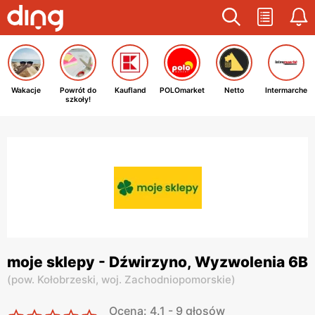
Wakacje
Powrót do
Kaufland
POLOmarket
Netto
Intermarche
szkoły!
moje sklepy - Dźwirzyno, Wyzwolenia 6B
(
pow. Kołobrzeski,
woj. Zachodniopomorskie
)
Ocena: 4.1 - 9 głosów