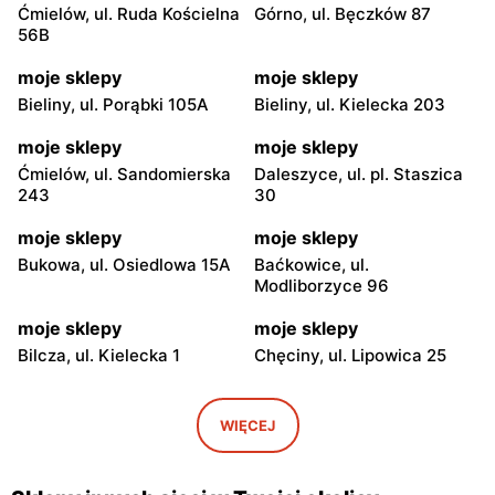
Ćmielów, ul. Ruda Kościelna
Górno, ul. Bęczków 87
56B
moje sklepy
moje sklepy
Bieliny, ul. Porąbki 105A
Bieliny, ul. Kielecka 203
moje sklepy
moje sklepy
Ćmielów, ul. Sandomierska
Daleszyce, ul. pl. Staszica
243
30
moje sklepy
moje sklepy
Bukowa, ul. Osiedlowa 15A
Baćkowice, ul.
Modliborzyce 96
moje sklepy
moje sklepy
Bilcza, ul. Kielecka 1
Chęciny, ul. Lipowica 25
moje sklepy
moje sklepy
Iwaniska, ul. Ujazdowska 5
Bogoria, ul. Rynek 30
WIĘCEJ
moje sklepy
moje sklepy
Gorzyce, ul. Szkolna 44
Grębów, ul. Wydrza 180