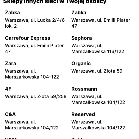
Sklepy innych sieci w Twojej okolicy
moje sklepy
moje sklepy
Żabka
Żabka
Jadachy, ul. Jadachy 111
Jeżowe, ul. Zalesie 77
Warszawa, ul. Łucka 2/4/6
Warszawa, ul. Emilii Plater
lok. 2
47
moje sklepy
moje sklepy
Carrefour Express
Sephora
Kazimierza Wielka, ul.
Kamień, ul. Błonie 23
Kolejowa 15
Warszawa, ul. Emilii Plater
Warszawa, ul.
47
Marszałkowska 116/122
moje sklepy
moje sklepy
Zara
Organic
Górki, ul. Górki 71
Gumniska, ul. Gumniska
157C
Warszawa, ul.
Warszawa, ul. Złota 59
Marszałkowska 104-122
moje sklepy
moje sklepy
4F
Rossmann
Iwierzyce, ul. Iwierzyce
Tczew, ul. Franciszka Żwirki
152A
61
Warszawa, ul. Złota 59/258
Warszawa, ul.
Marszałkowska 104/122
moje sklepy
moje sklepy
C&A
Reserved
Hyżne, ul. Hyżne 100
Jarosław, ul. Pełkińska 147
Warszawa, ul.
Warszawa, ul.
moje sklepy
moje sklepy
Marszałkowska 104/122
Marszałkowska 104/122
Niebylec, ul. Niebylec 139
Opole, ul. Grudzicka 45