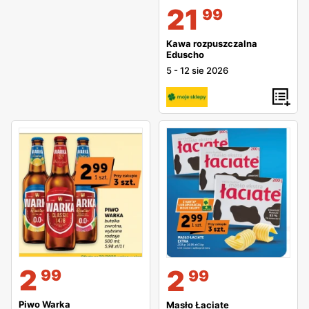
21
99
Kawa rozpuszczalna
Eduscho
5
-
12 sie 2026
2
2
99
99
Piwo Warka
Masło Łaciate