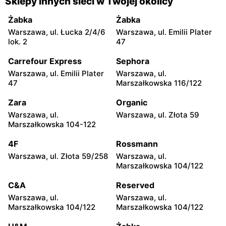
Sklepy innych sieci w Twojej okolicy
moje sklepy
moje sklepy
Żabka
Żabka
Jadachy, ul. Jadachy 111
Jeżowe, ul. Zalesie 77
Warszawa, ul. Łucka 2/4/6
Warszawa, ul. Emilii Plater
lok. 2
47
moje sklepy
moje sklepy
Carrefour Express
Sephora
Kazimierza Wielka, ul.
Kamień, ul. Błonie 23
Kolejowa 15
Warszawa, ul. Emilii Plater
Warszawa, ul.
47
Marszałkowska 116/122
moje sklepy
moje sklepy
Zara
Organic
Górki, ul. Górki 71
Gumniska, ul. Gumniska
157C
Warszawa, ul.
Warszawa, ul. Złota 59
Marszałkowska 104-122
moje sklepy
moje sklepy
4F
Rossmann
Iwierzyce, ul. Iwierzyce
Tczew, ul. Franciszka Żwirki
152A
61
Warszawa, ul. Złota 59/258
Warszawa, ul.
Marszałkowska 104/122
moje sklepy
moje sklepy
C&A
Reserved
Hyżne, ul. Hyżne 100
Jarosław, ul. Pełkińska 147
Warszawa, ul.
Warszawa, ul.
moje sklepy
moje sklepy
Marszałkowska 104/122
Marszałkowska 104/122
Niebylec, ul. Niebylec 139
Opole, ul. Grudzicka 45