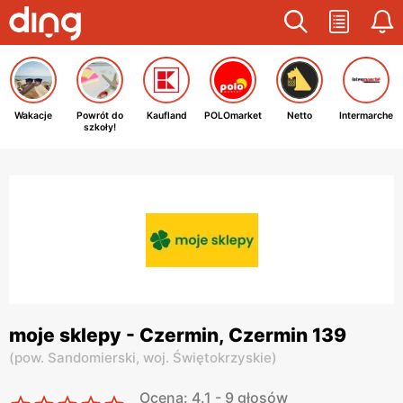
Wakacje
Powrót do
Kaufland
POLOmarket
Netto
Intermarche
szkoły!
moje sklepy - Czermin, Czermin 139
(
pow. Sandomierski,
woj. Świętokrzyskie
)
Ocena: 4.1 - 9 głosów