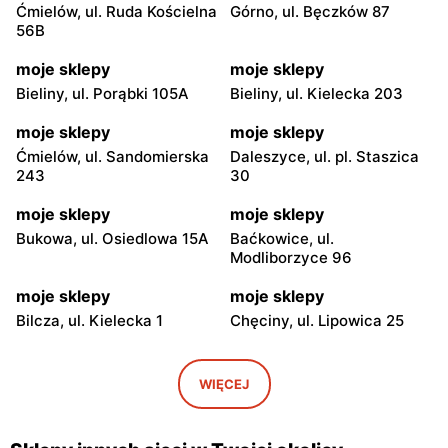
Ćmielów, ul. Ruda Kościelna
Górno, ul. Bęczków 87
56B
moje sklepy
moje sklepy
Bieliny, ul. Porąbki 105A
Bieliny, ul. Kielecka 203
moje sklepy
moje sklepy
Ćmielów, ul. Sandomierska
Daleszyce, ul. pl. Staszica
243
30
moje sklepy
moje sklepy
Bukowa, ul. Osiedlowa 15A
Baćkowice, ul.
Modliborzyce 96
moje sklepy
moje sklepy
Bilcza, ul. Kielecka 1
Chęciny, ul. Lipowica 25
moje sklepy
moje sklepy
Iwaniska, ul. Ujazdowska 5
Bogoria, ul. Rynek 30
WIĘCEJ
moje sklepy
moje sklepy
Gorzyce, ul. Szkolna 44
Grębów, ul. Wydrza 180