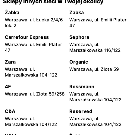
Gorzyce, ul. Szkolna 44
Grębów, ul. Wydrza 180
Sklepy innych sieci w Twojej okolicy
moje sklepy
moje sklepy
Żabka
Żabka
Jadachy, ul. Jadachy 111
Jeżowe, ul. Zalesie 77
Warszawa, ul. Łucka 2/4/6
Warszawa, ul. Emilii Plater
lok. 2
47
moje sklepy
moje sklepy
Carrefour Express
Sephora
Kazimierza Wielka, ul.
Kamień, ul. Błonie 23
Kolejowa 15
Warszawa, ul. Emilii Plater
Warszawa, ul.
47
Marszałkowska 116/122
moje sklepy
moje sklepy
Zara
Organic
Górki, ul. Górki 71
Gumniska, ul. Gumniska
157C
Warszawa, ul.
Warszawa, ul. Złota 59
Marszałkowska 104-122
moje sklepy
moje sklepy
4F
Rossmann
Iwierzyce, ul. Iwierzyce
Tczew, ul. Franciszka Żwirki
152A
61
Warszawa, ul. Złota 59/258
Warszawa, ul.
Marszałkowska 104/122
moje sklepy
moje sklepy
C&A
Reserved
Hyżne, ul. Hyżne 100
Jarosław, ul. Pełkińska 147
Warszawa, ul.
Warszawa, ul.
moje sklepy
moje sklepy
Marszałkowska 104/122
Marszałkowska 104/122
Niebylec, ul. Niebylec 139
Opole, ul. Grudzicka 45