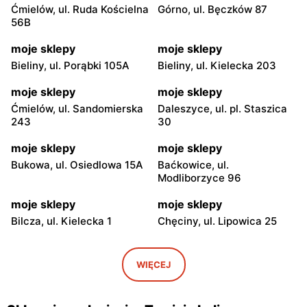
Ćmielów, ul. Ruda Kościelna
Górno, ul. Bęczków 87
56B
moje sklepy
moje sklepy
Bieliny, ul. Porąbki 105A
Bieliny, ul. Kielecka 203
moje sklepy
moje sklepy
Ćmielów, ul. Sandomierska
Daleszyce, ul. pl. Staszica
243
30
moje sklepy
moje sklepy
Bukowa, ul. Osiedlowa 15A
Baćkowice, ul.
Modliborzyce 96
moje sklepy
moje sklepy
Bilcza, ul. Kielecka 1
Chęciny, ul. Lipowica 25
moje sklepy
moje sklepy
Iwaniska, ul. Ujazdowska 5
Bogoria, ul. Rynek 30
WIĘCEJ
moje sklepy
moje sklepy