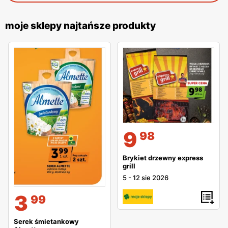
moje sklepy najtańsze produkty
9
98
Brykiet drzewny express
grill
5
-
12 sie 2026
3
99
Serek śmietankowy