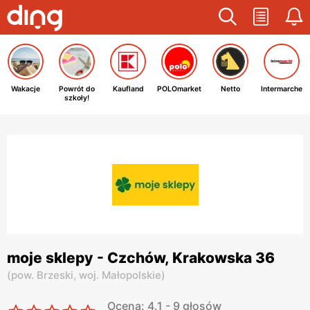
Wakacje
Powrót do
Kaufland
POLOmarket
Netto
Intermarche
szkoły!
moje sklepy - Czchów, Krakowska 36
(
pow. Brzeski,
woj. Małopolskie
)
Ocena: 4.1 - 9 głosów