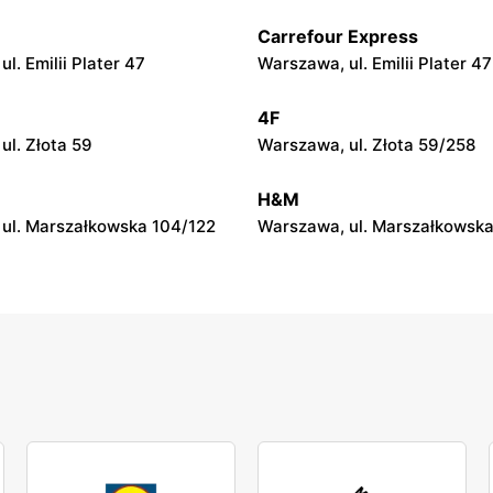
Carrefour Express
py
moje sklepy
l. Emilii Plater 47
Warszawa, ul. Emilii Plater 47
ul. Gumniska 157C
Iwierzyce, ul. Iwierzyce 152A
4F
py
moje sklepy
ul. Złota 59
Warszawa, ul. Złota 59/258
l. Pełkińska 147
Niebylec, ul. Niebylec 139
H&M
ul. Marszałkowska 104/122
Warszawa, ul. Marszałkowska