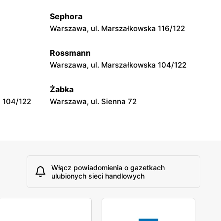
Sephora
moje sklepy
Warszawa, ul. Marszałkowska 116/122
Tczew, ul. Franciszka Żwirki 61
Rossmann
moje sklepy
Warszawa, ul. Marszałkowska 104/122
Opole, ul. Grudzicka 45
Żabka
 104/122
Warszawa, ul. Sienna 72
Włącz powiadomienia o gazetkach
ulubionych sieci handlowych