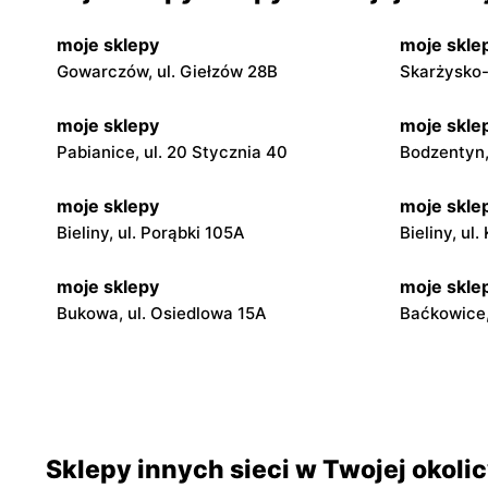
moje sklepy
moje skle
Gowarczów, ul. Giełzów 28B
Skarżysko-
moje sklepy
moje skle
Pabianice, ul. 20 Stycznia 40
Bodzentyn, 
moje sklepy
moje skle
Bieliny, ul. Porąbki 105A
Bieliny, ul
moje sklepy
moje skle
Bukowa, ul. Osiedlowa 15A
Baćkowice,
moje sklepy
moje skle
Iwaniska, ul. Ujazdowska 5
Bogoria, ul
moje sklepy
moje skle
Sklepy innych sieci w Twojej okoli
Jadachy, ul. Jadachy 111
Jeżowe, ul.