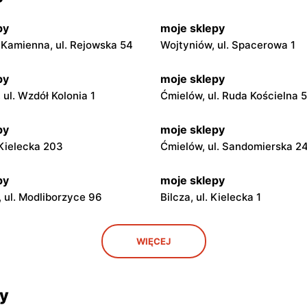
py
moje sklepy
Kamienna, ul. Rejowska 54
Wojtyniów, ul. Spacerowa 1
py
moje sklepy
ul. Wzdół Kolonia 1
Ćmielów, ul. Ruda Kościelna 
py
moje sklepy
. Kielecka 203
Ćmielów, ul. Sandomierska 2
py
moje sklepy
 ul. Modliborzyce 96
Bilcza, ul. Kielecka 1
py
moje sklepy
WIĘCEJ
. Rynek 30
Gorzyce, ul. Szkolna 44
py
moje sklepy
cy
 Zalesie 77
Kazimierza Wielka, ul. Kolejo