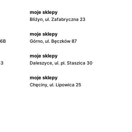
moje sklepy
Bliżyn, ul. Zafabryczna 23
moje sklepy
56B
Górno, ul. Bęczków 87
moje sklepy
43
Daleszyce, ul. pl. Staszica 30
moje sklepy
Chęciny, ul. Lipowica 25
moje sklepy
Grębów, ul. Wydrza 180
moje sklepy
wa 15
Kamień, ul. Błonie 23