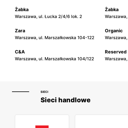
Żabka
Żabka
moje sklepy
moje skle
Warszawa, ul. Łucka 2/4/6 lok. 2
Warszawa, u
Górki, ul. Górki 71
Gumniska, 
Zara
Organic
moje sklepy
moje skle
Warszawa, ul. Marszałkowska 104-122
Warszawa, 
Hyżne, ul. Hyżne 100
Jarosław, u
C&A
Reserved
Warszawa, ul. Marszałkowska 104/122
Warszawa, 
SIECI
Sieci handlowe