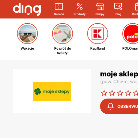
Gazetki
Produkty
Sklepy
Blog
Dni 
Wakacje
Powrót do
Kaufland
POLOmar
szkoły!
moje sklep
(
pow. Chełm,
woj
OBSERWU