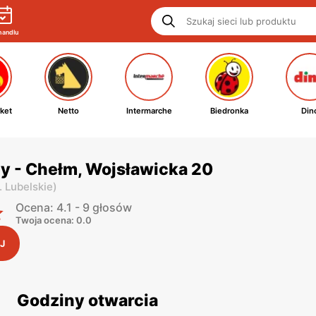
handlu
ket
Netto
Intermarche
Biedronka
Din
y - Chełm, Wojsławicka 20
. Lubelskie
)
Ocena: 4.1 - 9 głosów
Twoja ocena: 0.0
J
Godziny otwarcia