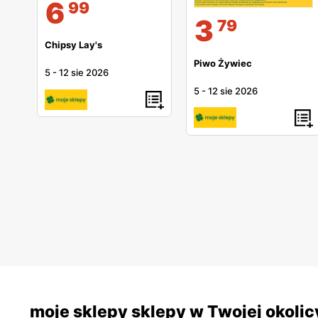
6
99
3
79
Chipsy Lay's
Piwo Żywiec
5
-
12 sie 2026
5
-
12 sie 2026
moje sklepy sklepy w Twojej okolic