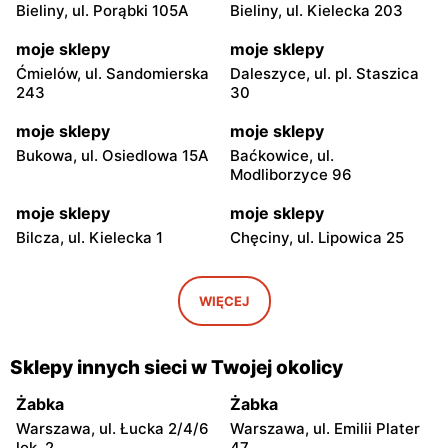
Bieliny, ul. Porąbki 105A
Bieliny, ul. Kielecka 203
moje sklepy
moje sklepy
Ćmielów, ul. Sandomierska
Daleszyce, ul. pl. Staszica
243
30
moje sklepy
moje sklepy
Bukowa, ul. Osiedlowa 15A
Baćkowice, ul.
Modliborzyce 96
moje sklepy
moje sklepy
Bilcza, ul. Kielecka 1
Chęciny, ul. Lipowica 25
moje sklepy
moje sklepy
Iwaniska, ul. Ujazdowska 5
Bogoria, ul. Rynek 30
WIĘCEJ
moje sklepy
moje sklepy
Gorzyce, ul. Szkolna 44
Grębów, ul. Wydrza 180
Sklepy innych sieci w Twojej okolicy
moje sklepy
moje sklepy
Żabka
Żabka
Jadachy, ul. Jadachy 111
Jeżowe, ul. Zalesie 77
Warszawa, ul. Łucka 2/4/6
Warszawa, ul. Emilii Plater
lok. 2
47