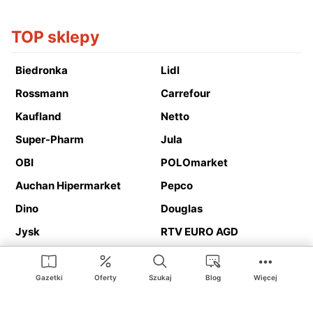
TOP sklepy
Biedronka
Lidl
Rossmann
Carrefour
Kaufland
Netto
Super-Pharm
Jula
OBI
POLOmarket
Auchan Hipermarket
Pepco
Dino
Douglas
Jysk
RTV EURO AGD
Action
Media Expert
Deichmann
Media Markt
Gazetki
Oferty
Szukaj
Blog
Więcej