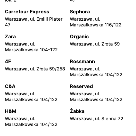
moje sklepy
moje sklepy
Carrefour Express
Sephora
Kazimierza Wielka, ul.
Kamień, ul. Błonie 23
Kolejowa 15
Warszawa, ul. Emilii Plater
Warszawa, ul.
47
Marszałkowska 116/122
moje sklepy
moje sklepy
Zara
Organic
Górki, ul. Górki 71
Gumniska, ul. Gumniska
157C
Warszawa, ul.
Warszawa, ul. Złota 59
Marszałkowska 104-122
moje sklepy
moje sklepy
4F
Rossmann
Iwierzyce, ul. Iwierzyce
Tczew, ul. Franciszka Żwirki
152A
61
Warszawa, ul. Złota 59/258
Warszawa, ul.
Marszałkowska 104/122
moje sklepy
moje sklepy
C&A
Reserved
Hyżne, ul. Hyżne 100
Jarosław, ul. Pełkińska 147
Warszawa, ul.
Warszawa, ul.
moje sklepy
moje sklepy
Marszałkowska 104/122
Marszałkowska 104/122
Niebylec, ul. Niebylec 139
Opole, ul. Grudzicka 45
H&M
Żabka
Warszawa, ul.
Warszawa, ul. Sienna 72
Marszałkowska 104/122