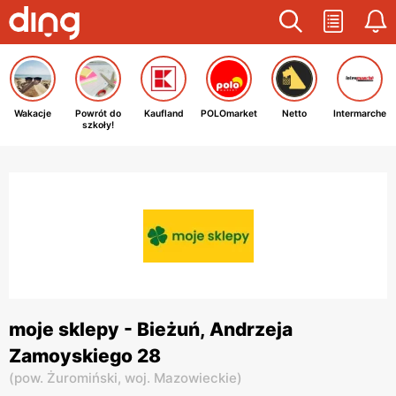
Wakacje
Powrót do
Kaufland
POLOmarket
Netto
Intermarche
szkoły!
moje sklepy - Bieżuń, Andrzeja
Zamoyskiego 28
(
pow. Żuromiński,
woj. Mazowieckie
)