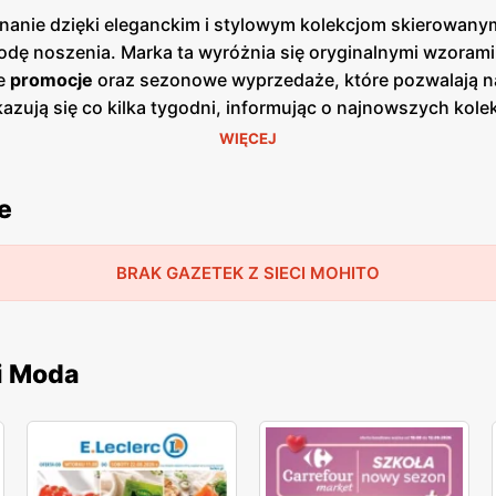
nanie dzięki eleganckim i stylowym kolekcjom skierowany
odę noszenia. Marka ta wyróżnia się oryginalnymi wzoram
ne
promocje
oraz sezonowe wyprzedaże, które pozwalają 
kazują się co kilka tygodni, informując o najnowszych kole
ątkowych okazji. Sklepy
Mohito
znajdują się w większych c
WIĘCEJ
ntów. Marka ta kładzie duży nacisk na jakość i zrównoważ
przyjazny dla środowiska. Profesjonalna obsługa oraz sz
e
oś dla siebie. Marka ta cieszy się dużym uznaniem wśród kl
BRAK GAZETEK Z SIECI MOHITO
i Moda