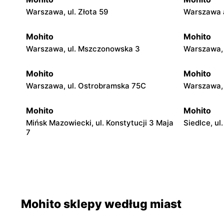
Warszawa, ul. Złota 59
Warszawa a
Mohito
Mohito
Warszawa, ul. Mszczonowska 3
Warszawa, 
Mohito
Mohito
Warszawa, ul. Ostrobramska 75C
Warszawa, 
Mohito
Mohito
Mińsk Mazowiecki, ul. Konstytucji 3 Maja
Siedlce, ul
7
Mohito
Mohito
Radom al. Józefa Grzecznarowskiego 28
Ostrołęka, 
Fieldorfa N
Mohito sklepy według miast
Mohito
Mohito
Łódź, ul. Pabianicka 245
Łomża, ul.