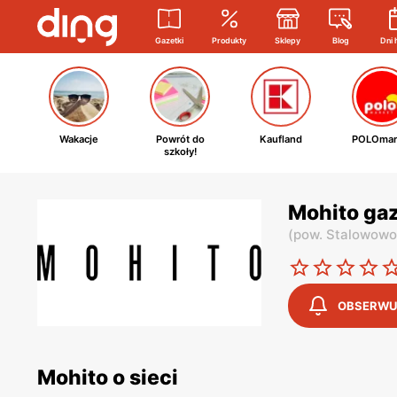
Gazetki
Produkty
Sklepy
Blog
Dni 
Wakacje
Powrót do
Kaufland
POLOmar
szkoły!
Mohito gaz
(
pow. Stalowowo
OBSERWU
Mohito o sieci