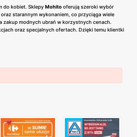
m do kobiet. Sklepy
Mohito
oferują szeroki wybór
i oraz starannym wykonaniem, co przyciąga wiele
na zakup modnych ubrań w korzystnych cenach.
kcjach oraz specjalnych ofertach. Dzięki temu klientki
entrach handlowych na terenie całego kraju, co
ony rozwój, oferując odzież wykonaną z
eroki wybór rozmiarów i fasonów sprawiają, że
ientek, które doceniają połączenie elegancji,