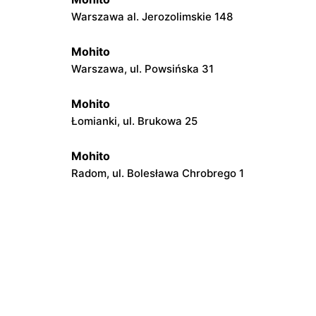
Warszawa al. Jerozolimskie 148
Mohito
Warszawa, ul. Powsińska 31
Mohito
Łomianki, ul. Brukowa 25
Mohito
Radom, ul. Bolesława Chrobrego 1
Mohito
skiego
Łódź, ul. Jana Karskiego 5
Mohito
usza
Starachowice, ul. Ks. Kardynała Stefana