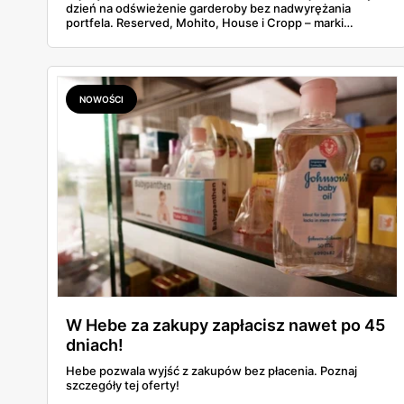
dzień na odświeżenie garderoby bez nadwyrężania
portfela. Reserved, Mohito, House i Cropp – marki
należące do jednej z największych polskich grup
odzieżowych LPP – kuszą promocjami, zniżkami i
dodatkowymi rabatami. Gdzie warto zajrzeć i co
konkretnie kupić taniej?
NOWOŚCI
W Hebe za zakupy zapłacisz nawet po 45
dniach!
Hebe pozwala wyjść z zakupów bez płacenia. Poznaj
szczegóły tej oferty!