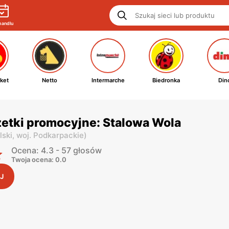
handlu
ket
Netto
Intermarche
Biedronka
Din
etki promocyjne: Stalowa Wola
lski,
woj. Podkarpackie
)
Ocena: 4.3 - 57 głosów
Twoja ocena: 0.0
J