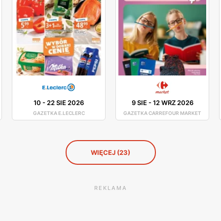
10
-
22 SIE 2026
9 SIE
-
12 WRZ 2026
GAZETKA E.LECLERC
GAZETKA CARREFOUR MARKET
WIĘCEJ (23)
REKLAMA