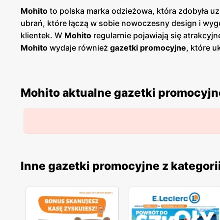
Mohito
to polska marka odzieżowa, która zdobyła uz
ubrań, które łączą w sobie nowoczesny design i wyg
klientek. W
Mohito
regularnie pojawiają się atrakcyj
Mohito
wydaje również
gazetki promocyjne
, które u
mogą być na bieżąco z nowościami i korzystać z wyj
czyni je łatwo dostępnymi dla szerokiego grona klie
ekologicznych materiałów oraz wytwarzaną w sposób 
Mohito aktualne gazetki promocyjn
Mohito
jest miejscem, gdzie każda kobieta znajdzie c
komfortu i przystępnych cen.
Inne gazetki promocyjne z kategori