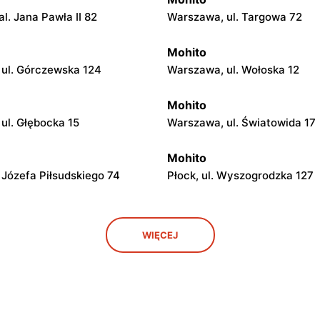
l. Jana Pawła II 82
Warszawa, ul. Targowa 72
Mohito
ul. Górczewska 124
Warszawa, ul. Wołoska 12
Mohito
ul. Głębocka 15
Warszawa, ul. Światowida 17
Mohito
. Józefa Piłsudskiego 74
Płock, ul. Wyszogrodzka 127
Mohito
WIĘCEJ
ul. Gen. Augusta Emila
Łódź al. Marsz. Józefa Piłsud
ila 28
15/23
Mohito
 Zawadzka 38
Piotrków Trybunalski, ul. Juli