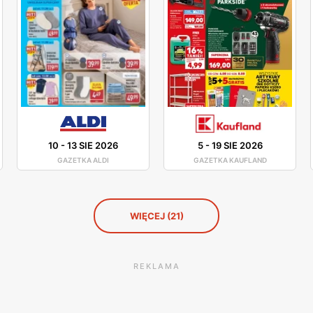
10
-
13 SIE 2026
5
-
19 SIE 2026
GAZETKA ALDI
GAZETKA KAUFLAND
WIĘCEJ (21)
REKLAMA