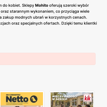
m do kobiet. Sklepy
Mohito
oferują szeroki wybór
i oraz starannym wykonaniem, co przyciąga wiele
na zakup modnych ubrań w korzystnych cenach.
kcjach oraz specjalnych ofertach. Dzięki temu klientki
entrach handlowych na terenie całego kraju, co
ony rozwój, oferując odzież wykonaną z
eroki wybór rozmiarów i fasonów sprawiają, że
ientek, które doceniają połączenie elegancji,