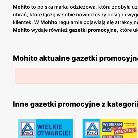
Mohito
to polska marka odzieżowa, która zdobyła uz
ubrań, które łączą w sobie nowoczesny design i wyg
klientek. W
Mohito
regularnie pojawiają się atrakcyj
Mohito
wydaje również
gazetki promocyjne
, które u
mogą być na bieżąco z nowościami i korzystać z wyj
czyni je łatwo dostępnymi dla szerokiego grona klie
ekologicznych materiałów oraz wytwarzaną w sposób 
Mohito aktualne gazetki promocyjn
Mohito
jest miejscem, gdzie każda kobieta znajdzie c
komfortu i przystępnych cen.
Inne gazetki promocyjne z kategori