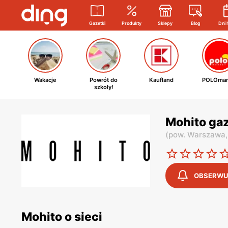
Gazetki
Produkty
Sklepy
Blog
Dni 
Wakacje
Powrót do
Kaufland
POLOmar
szkoły!
Mohito ga
(
pow. Warszawa
OBSERWU
Mohito o sieci