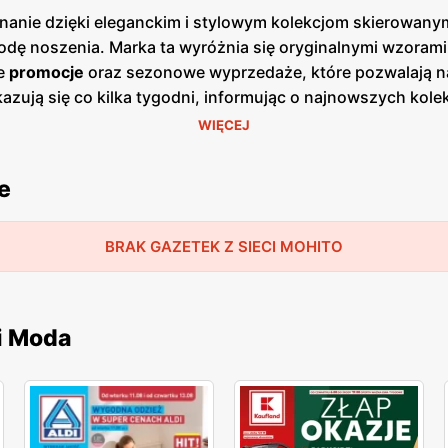
nanie dzięki eleganckim i stylowym kolekcjom skierowany
odę noszenia. Marka ta wyróżnia się oryginalnymi wzoram
ne
promocje
oraz sezonowe wyprzedaże, które pozwalają 
kazują się co kilka tygodni, informując o najnowszych kole
ątkowych okazji. Sklepy
Mohito
znajdują się w większych c
WIĘCEJ
ntów. Marka ta kładzie duży nacisk na jakość i zrównoważ
przyjazny dla środowiska. Profesjonalna obsługa oraz sz
e
oś dla siebie. Marka ta cieszy się dużym uznaniem wśród kl
BRAK GAZETEK Z SIECI MOHITO
i Moda