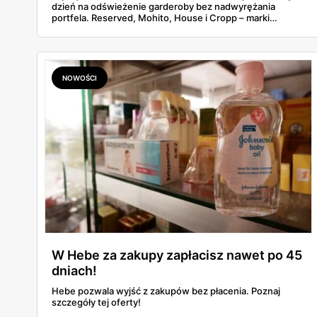
dzień na odświeżenie garderoby bez nadwyrężania
portfela. Reserved, Mohito, House i Cropp – marki
należące do jednej z największych polskich grup
odzieżowych LPP – kuszą promocjami, zniżkami i
dodatkowymi rabatami. Gdzie warto zajrzeć i co
konkretnie kupić taniej?
NOWOŚCI
W Hebe za zakupy zapłacisz nawet po 45
dniach!
Hebe pozwala wyjść z zakupów bez płacenia. Poznaj
szczegóły tej oferty!