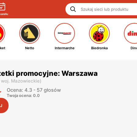
handlu
ket
Netto
Intermarche
Biedronka
Din
zetki promocyjne: Warszawa
,
woj. Mazowieckie
)
Ocena: 4.3 - 57 głosów
Twoja ocena: 0.0
J