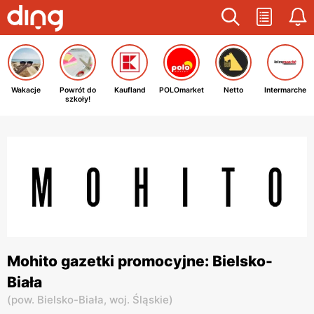
Wakacje
Powrót do
Kaufland
POLOmarket
Netto
Intermarche
szkoły!
Mohito gazetki promocyjne: Bielsko-
Biała
(
pow. Bielsko-Biała,
woj. Śląskie
)