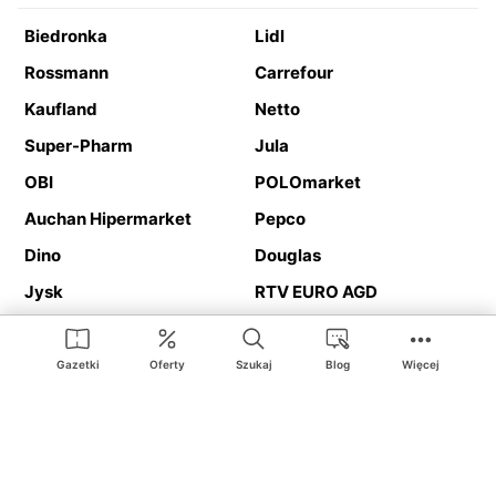
Biedronka
Lidl
Rossmann
Carrefour
Kaufland
Netto
Super-Pharm
Jula
OBI
POLOmarket
Auchan Hipermarket
Pepco
Dino
Douglas
Jysk
RTV EURO AGD
Action
Media Expert
Deichmann
Media Markt
Gazetki
Oferty
Szukaj
Blog
Więcej
Ding.pl to serwis internetowy prezentujący
gazetki promocyjne
oraz
katalogi
sklepów i dużych sieci handlowych. Dzięki
geolokalizacji otrzymasz przede wszystkim oferty sklepów, z
Twojego bliskiego otoczenia. Dodatkowo na stronie znajdziesz