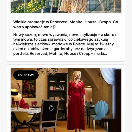
Wielkie promocje w Reserved, Mohito, House i Cropp. Co
warto upolować taniej?
Nowy sezon, nowe wyzwania, nowe stylizacje – a skoro o
tym mowa, to czas sprawdzić, co ciekawego szykują
największe sieciówki modowe w Polsce. Maj to świetny
dzień na odświeżenie garderoby bez nadwyrężania
portfela. Reserved, Mohito, House i Cropp – marki
należące do jednej z największych polskich grup
odzieżowych LPP – kuszą promocjami, zniżkami i
dodatkowymi rabatami. Gdzie warto zajrzeć i co
konkretnie kupić taniej?
POLECAMY