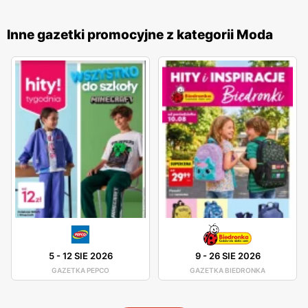
terenie całego kraju, co czyni je łatwo dostępnymi dla
szerokiego grona klientów. Marka ta kładzie duży nacisk na
Inne gazetki promocyjne z kategorii Moda
jakość i zrównoważony rozwój, oferując odzież wykonaną
z ekologicznych materiałów oraz wytwarzaną w sposób
przyjazny dla środowiska. Profesjonalna obsługa oraz
szeroki wybór rozmiarów i fasonów sprawiają, że
Mohito
jest miejscem, gdzie każda kobieta znajdzie coś dla siebie.
Marka ta cieszy się dużym uznaniem wśród klientek, które
doceniają połączenie elegancji, komfortu i przystępnych
cen.
5
-
12 SIE 2026
9
-
26 SIE 2026
GAZETKA PEPCO
GAZETKA BIEDRONKA