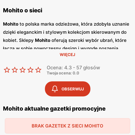
Mohito o sieci
Mohito
to polska marka odzieżowa, która zdobyła uznanie
dzięki eleganckim i stylowym kolekcjom skierowanym do
kobiet. Sklepy
Mohito
oferują szeroki wybór ubrań, które
łączą w sobie nowoczesny design i wygodę noszenia.
WIĘCEJ
Marka ta wyróżnia się oryginalnymi wzorami oraz
starannym wykonaniem, co przyciąga wiele klientek. W
Ocena: 4.3 - 57 głosów
Mohito
regularnie pojawiają się atrakcyjne
promocje
oraz
Twoja ocena: 0.0
sezonowe wyprzedaże, które pozwalają na zakup modnych
ubrań w korzystnych cenach.
Mohito
wydaje również
OBSERWUJ
gazetki promocyjne
, które ukazują się co kilka tygodni,
informując o najnowszych kolekcjach oraz specjalnych
Mohito aktualne gazetki promocyjne
ofertach. Dzięki temu klientki mogą być na bieżąco z
nowościami i korzystać z wyjątkowych okazji. Sklepy
BRAK GAZETEK Z SIECI MOHITO
Mohito
znajdują się w większych centrach handlowych na