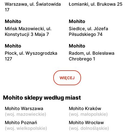
Warszawa, ul. Światowida
Łomianki, ul. Brukowa 25
17
Mohito
Mohito
Mińsk Mazowiecki, ul.
Siedlce, ul. Józefa
Konstytucji 3 Maja 7
Piłsudskiego 74
Mohito
Mohito
Płock, ul. Wyszogrodzka
Radom, ul. Bolesława
127
Chrobrego 1
Mohito
Mohito
Radom al. Józefa
Ostrołęka, ul. Gen. Augusta
WIĘCEJ
Grzecznarowskiego 28
Emila Fieldorfa Nila 28
Mohito
Mohito
Mohito sklepy według miast
Łódź al. Marsz. Józefa
Łódź, ul. Jana Karskiego 5
Piłsudskiego 15/23
Mohito Warszawa
Mohito Kraków
(
woj. mazowieckie
)
(
woj. małopolskie
)
Mohito
Mohito
Mohito Poznań
Mohito Wrocław
Łódź, ul. Pabianicka 245
Łomża, ul. Zawadzka 38
(
woj. wielkopolskie
)
(
woj. dolnośląskie
)