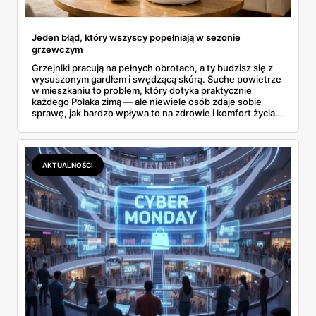
Jeden błąd, który wszyscy popełniają w sezonie
grzewczym
Grzejniki pracują na pełnych obrotach, a ty budzisz się z
wysuszonym gardłem i swędzącą skórą. Suche powietrze
w mieszkaniu to problem, który dotyka praktycznie
każdego Polaka zimą — ale niewiele osób zdaje sobie
sprawę, jak bardzo wpływa to na zdrowie i komfort życia.
Wilgotność w pomieszczeniach spada często poniżej
30%, podczas gdy norma mówi o minimum 40-60%.
Rozwiązanie? Prostsze, niż myślisz, i nie wymaga
remontów ani ogromnych wydatków.
AKTUALNOŚCI