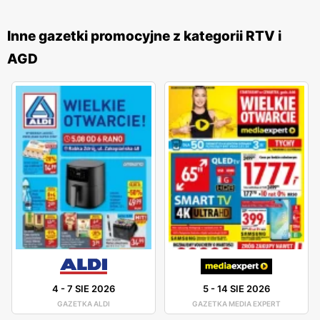
zarówno w formie papierowej w sklepach, jak i online, co
umożliwia łatwy dostęp do aktualnych ofert. Sklepy
Media
Inne gazetki promocyjne z kategorii RTV i
Expert
znajdują się w dogodnych lokalizacjach na terenie
AGD
całej Polski, co ułatwia dostęp do szerokiej gamy
produktów elektronicznych i AGD dla szerokiego grona
klientów. Firma kładzie duży nacisk na jakość obsługi oraz
pomoc w wyborze odpowiednich produktów, oferując
fachowe doradztwo i wsparcie na każdym etapie zakupów.
Dzięki temu
Media Expert
zdobył lojalność wielu
zadowolonych klientów. Produkty oferowane przez
Media
Expert
charakteryzują się wysoką jakością wykonania oraz
innowacyjnymi rozwiązaniami, które zapewniają komfort i
efektywność użytkowania. Sieć stawia na innowacyjność i
ciągłe udoskonalanie swojej oferty, aby sprostać
oczekiwaniom klientów poszukujących nowoczesnych i
4
-
7 SIE 2026
5
-
14 SIE 2026
niezawodnych rozwiązań technologicznych.
GAZETKA ALDI
GAZETKA MEDIA EXPERT