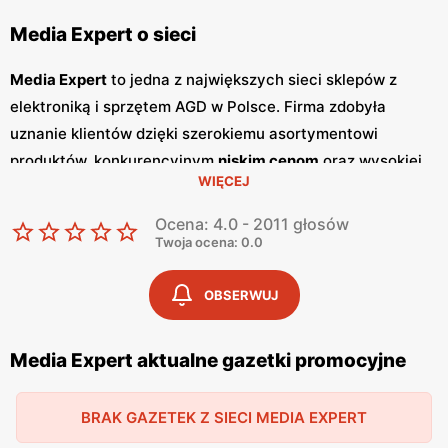
Media Expert o sieci
Media Expert
to jedna z największych sieci sklepów z
elektroniką i sprzętem AGD w Polsce. Firma zdobyła
uznanie klientów dzięki szerokiemu asortymentowi
produktów, konkurencyjnym
niskim cenom
oraz wysokiej
WIĘCEJ
jakości obsługi. Sklepy
Media Expert
oferują szeroki wybór
telewizorów, sprzętu audio, komputerów, smartfonów, a
Ocena: 4.0 - 2011 głosów
także dużego i małego AGD, które spełniają potrzeby
Twoja ocena: 0.0
zarówno użytkowników domowych, jak i firm. Jednym z
kluczowych elementów strategii marketingowej
Media
OBSERWUJ
Expert
są regularnie wydawane
gazetki promocyjne
.
Gazetki
te prezentują najnowsze oferty specjalne,
Media Expert aktualne gazetki promocyjne
nowości produktowe oraz sezonowe wyprzedaże, dzięki
czemu klienci mogą planować swoje zakupy i korzystać z
BRAK GAZETEK Z SIECI MEDIA EXPERT
wyjątkowych okazji cenowych. Publikacje te są dostępne