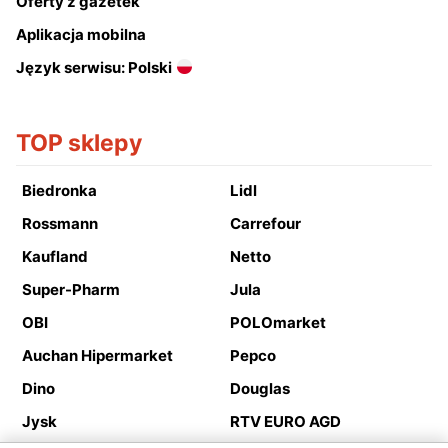
Oferty z gazetek
Aplikacja mobilna
Język serwisu: Polski
TOP sklepy
Biedronka
Lidl
Rossmann
Carrefour
Kaufland
Netto
Super-Pharm
Jula
OBI
POLOmarket
Auchan Hipermarket
Pepco
Dino
Douglas
Jysk
RTV EURO AGD