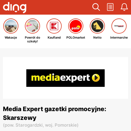
Wakacje
Powrót do
Kaufland
POLOmarket
Netto
Intermarche
szkoły!
Media Expert gazetki promocyjne:
Skarszewy
(
pow. Starogardzki,
woj. Pomorskie
)