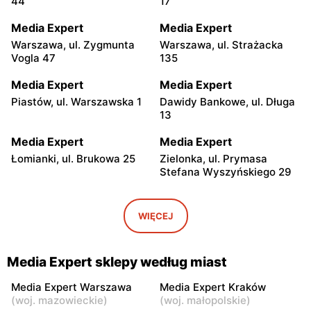
44
17
Media Expert
Media Expert
Warszawa, ul. Zygmunta
Warszawa, ul. Strażacka
Vogla 47
135
Media Expert
Media Expert
Piastów, ul. Warszawska 1
Dawidy Bankowe, ul. Długa
13
Media Expert
Media Expert
Łomianki, ul. Brukowa 25
Zielonka, ul. Prymasa
Stefana Wyszyńskiego 29
Media Expert
Media Expert
Janki, ul. Mszczonowska 3
Ożarów Mazowiecki, ul.
WIĘCEJ
Poznańska 151b
Media Expert
Media Expert
Media Expert sklepy według miast
Marki al. Marsz. Józefa
Piaseczno, ul. Puławska 46
Piłsudskiego 200
Media Expert Warszawa
Media Expert Kraków
(
woj. mazowieckie
)
(
woj. małopolskie
)