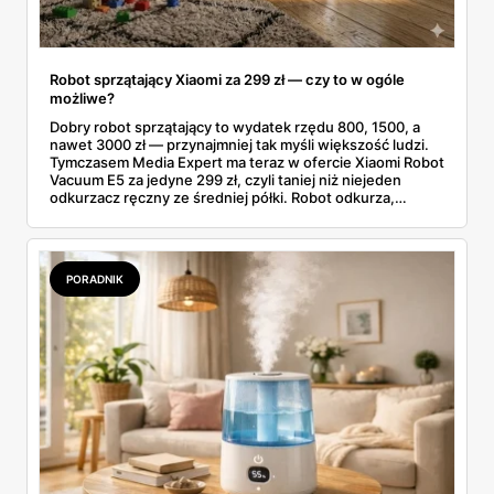
Robot sprzątający Xiaomi za 299 zł — czy to w ogóle
możliwe?
Dobry robot sprzątający to wydatek rzędu 800, 1500, a
nawet 3000 zł — przynajmniej tak myśli większość ludzi.
Tymczasem Media Expert ma teraz w ofercie Xiaomi Robot
Vacuum E5 za jedyne 299 zł, czyli taniej niż niejeden
odkurzacz ręczny ze średniej półki. Robot odkurza,
mopuje i wraca sam do bazy — i robi to za cenę, przy
której trudno przejść obojętnie.
PORADNIK