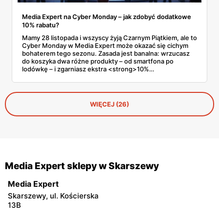
Media Expert na Cyber Monday – jak zdobyć dodatkowe
10% rabatu?
Mamy 28 listopada i wszyscy żyją Czarnym Piątkiem, ale to
Cyber Monday w Media Expert może okazać się cichym
bohaterem tego sezonu. Zasada jest banalna: wrzucasz
do koszyka dwa różne produkty – od smartfona po
lodówkę – i zgarniasz ekstra <strong>10%
rabatu</strong> na cały zestaw. To nie są groszowe
sprawy. Zamiast czekać na cud, lepiej skupić się na
konkretach: aktywnych kodach i taktyce, która pozwoli
wycisnąć z tej promocji maksimum, zanim towar po prostu
WIĘCEJ (26)
zniknie z półek.
Media Expert sklepy w Skarszewy
Media Expert
Skarszewy, ul. Kościerska
13B