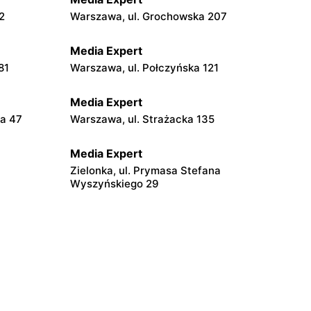
2
Warszawa, ul. Grochowska 207
Media Expert
81
Warszawa, ul. Połczyńska 121
Media Expert
la 47
Warszawa, ul. Strażacka 135
Media Expert
Zielonka, ul. Prymasa Stefana
Wyszyńskiego 29
Media Expert
dskiego 200
Piaseczno, ul. Puławska 46
Media Expert
Radzymin al. Jana Pawła II 23