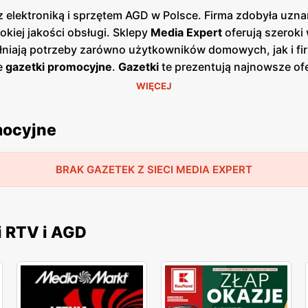
z elektroniką i sprzętem AGD w Polsce. Firma zdobyła uzn
kiej jakości obsługi. Sklepy
Media Expert
oferują szeroki
łniają potrzeby zarówno użytkowników domowych, jak i fi
e
gazetki promocyjne
.
Gazetki
te prezentują najnowsze of
je zakupy i korzystać z wyjątkowych okazji cenowych. Pu
WIĘCEJ
twy dostęp do aktualnych ofert. Sklepy
Media Expert
znajduj
w elektronicznych i AGD dla szerokiego grona klientów. Fi
mocyjne
 fachowe doradztwo i wsparcie na każdym etapie zakupó
edia Expert
charakteryzują się wysoką jakością wykonani
 stawia na innowacyjność i ciągłe udoskonalanie swojej of
BRAK GAZETEK Z SIECI MEDIA EXPERT
ązań technologicznych.
i RTV i AGD