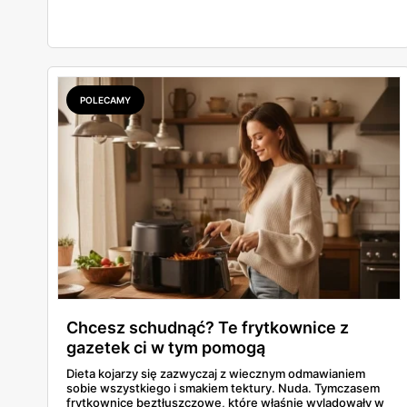
mopuje i wraca sam do bazy — i robi to za cenę, przy
której trudno przejść obojętnie.
POLECAMY
Chcesz schudnąć? Te frytkownice z
gazetek ci w tym pomogą
Dieta kojarzy się zazwyczaj z wiecznym odmawianiem
sobie wszystkiego i smakiem tektury. Nuda. Tymczasem
frytkownice beztłuszczowe, które właśnie wylądowały w