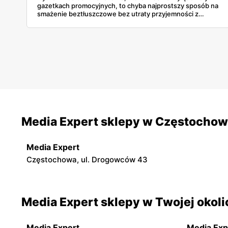
gazetkach promocyjnych, to chyba najprostszy sposób na
smażenie beztłuszczowe bez utraty przyjemności z
jedzenia. To nie jest żadna nowa technologia, ale przy
obecnych cenach modeli takich jak Philips Ovi czy Tefal, aż
żal nie spróbować. Sprawdzamy, co warto upolować, żeby
zgubić kilogramy, a nie smak.
Media Expert sklepy w Częstocho
Media Expert
Częstochowa, ul. Drogowców 43
Media Expert sklepy w Twojej okoli
Media Expert
Media Exp