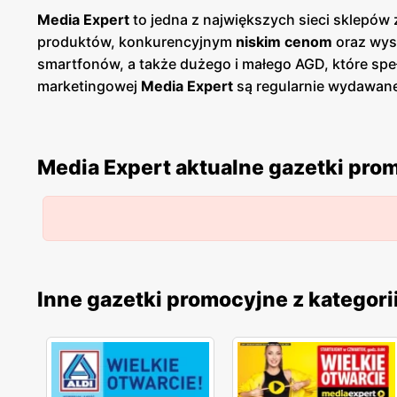
Media Expert
to jedna z największych sieci sklepów 
produktów, konkurencyjnym
niskim cenom
oraz wyso
smartfonów, a także dużego i małego AGD, które spe
marketingowej
Media Expert
są regularnie wydawan
wyprzedaże, dzięki czemu klienci mogą planować swo
papierowej w sklepach, jak i online, co umożliwia ła
Polski, co ułatwia dostęp do szerokiej gamy produktó
Media Expert aktualne gazetki pro
pomoc w wyborze odpowiednich produktów, oferując
zadowolonych klientów. Produkty oferowane przez
M
zapewniają komfort i efektywność użytkowania. Sieć
poszukujących nowoczesnych i niezawodnych rozwi
Inne gazetki promocyjne z kategori