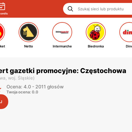
handlu
ket
Netto
Intermarche
Biedronka
Din
ert gazetki promocyjne: Częstochowa
owa,
woj. Śląskie
)
Ocena: 4.0 - 2011 głosów
Twoja ocena: 0.0
J