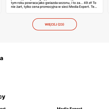
tym roku powraca jako gwiazda sezonu, i to za... 49 zł! To
nie żart, tylko cena promocyjna w sieci Media Expert. Ten
niepozorny sprzęt to wehikuł czasu: włączasz, kręcisz
pokrętłem i już jesteś tam, gdzie lato z radiem, szelest liści
i dźwięki z dzieciństwa. Bez Bluetootha, bez aplikacji, za
to z autentycznym urokiem. I nie trzeba żadnych
WIĘCEJ (23)
instrukcji, żeby wiedzieć, jak tego słuchać. Po prostu
działa.
wa
cy
ert
Media Expert