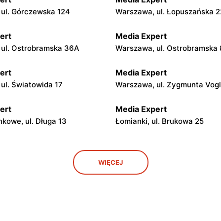
ul. Górczewska 124
Warszawa, ul. Łopuszańska 2
ert
Media Expert
ul. Ostrobramska 36A
Warszawa, ul. Ostrobramska 
ert
Media Expert
ul. Światowida 17
Warszawa, ul. Zygmunta Vog
ert
Media Expert
kowe, ul. Długa 13
Łomianki, ul. Brukowa 25
ert
Media Expert
WIĘCEJ
owiecki, ul. Poznańska 151b
Marki al. Marsz. Józefa Piłsu
ert
Media Expert
ul. Edukacyjna 2
Legionowo, ul. Marsz. Józefa
Piłsudskiego 31C