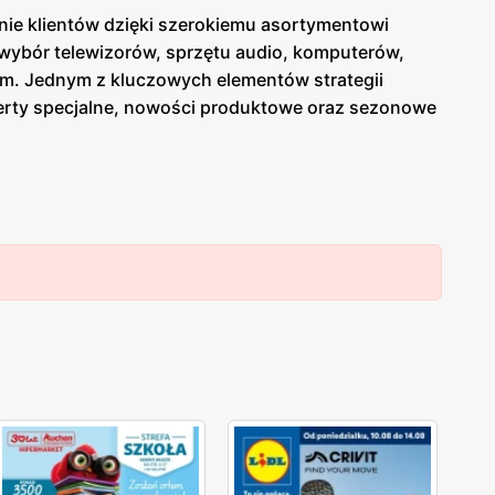
anie klientów dzięki szerokiemu asortymentowi
 wybór telewizorów, sprzętu audio, komputerów,
rm. Jednym z kluczowych elementów strategii
erty specjalne, nowości produktowe oraz sezonowe
blikacje te są dostępne zarówno w formie
ą się w dogodnych lokalizacjach na terenie całej
rma kładzie duży nacisk na jakość obsługi oraz
w. Dzięki temu
Media Expert
zdobył lojalność wielu
a oraz innowacyjnymi rozwiązaniami, które
erty, aby sprostać oczekiwaniom klientów