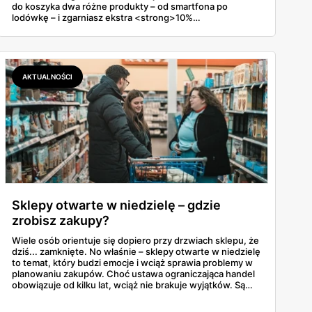
do koszyka dwa różne produkty – od smartfona po
lodówkę – i zgarniasz ekstra <strong>10%
rabatu</strong> na cały zestaw. To nie są groszowe
sprawy. Zamiast czekać na cud, lepiej skupić się na
konkretach: aktywnych kodach i taktyce, która pozwoli
wycisnąć z tej promocji maksimum, zanim towar po prostu
zniknie z półek.
AKTUALNOŚCI
Sklepy otwarte w niedzielę – gdzie
zrobisz zakupy?
Wiele osób orientuje się dopiero przy drzwiach sklepu, że
dziś... zamknięte. No właśnie – sklepy otwarte w niedzielę
to temat, który budzi emocje i wciąż sprawia problemy w
planowaniu zakupów. Choć ustawa ograniczająca handel
obowiązuje od kilku lat, wciąż nie brakuje wyjątków. Są
niedziele handlowe, są też sklepy objęte wyłączeniem. A
jak to wygląda w praktyce? Czy mały osiedlowy sklepik