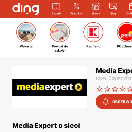
Gazetki
Produkty
Sklepy
Blog
Dni 
Wakacje
Powrót do
Kaufland
POLOmar
szkoły!
Media Exp
(
pow. Częstoch
OBSERWU
Media Expert o sieci