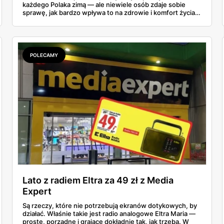
każdego Polaka zimą — ale niewiele osób zdaje sobie
sprawę, jak bardzo wpływa to na zdrowie i komfort życia.
Wilgotność w pomieszczeniach spada często poniżej
30%, podczas gdy norma mówi o minimum 40-60%.
Rozwiązanie? Prostsze, niż myślisz, i nie wymaga
remontów ani ogromnych wydatków.
POLECAMY
Lato z radiem Eltra za 49 zł z Media
Expert
Są rzeczy, które nie potrzebują ekranów dotykowych, by
działać. Właśnie takie jest radio analogowe Eltra Maria —
proste, porządne i grające dokładnie tak, jak trzeba. W