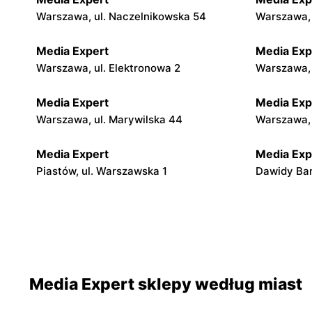
Warszawa, ul. Naczelnikowska 54
Warszawa, 
Media Expert
Media Exp
Warszawa, ul. Elektronowa 2
Warszawa, 
Media Expert
Media Exp
Warszawa, ul. Marywilska 44
Warszawa, 
Media Expert
Media Exp
Piastów, ul. Warszawska 1
Dawidy Ban
Media Expert
Media Exp
Janki, ul. Mszczonowska 3
Ożarów Maz
Media Expert
Media Exp
Media Expert sklepy według miast
Parzniew, ul. Solidarności 1
Jabłonna, 