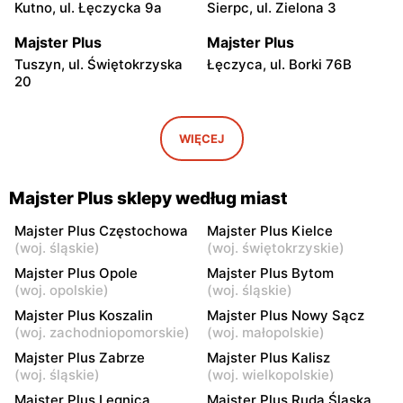
Kutno, ul. Łęczycka 9a
Sierpc, ul. Zielona 3
Majster Plus
Majster Plus
Tuszyn, ul. Świętokrzyska
Łęczyca, ul. Borki 76B
20
Majster Plus
Majster Plus
Siemiatycze, ul.
Poniatowa, ul. Kraczewicka
WIĘCEJ
Nadrzeczna 3A
73
Majster Plus
Majster Plus
Majster Plus sklepy według miast
Rypin, ul. Mławska 44K
Kłodawa, ul. Łąkowa 1
Majster Plus Częstochowa
Majster Plus Kielce
Majster Plus
Majster Plus
(
woj. śląskie
)
(
woj. świętokrzyskie
)
Poddębice, ul. Ogrodowa 2
Bełchatów, ul. Józefa
Majster Plus Opole
Majster Plus Bytom
Piłsudskiego 15
(
woj. opolskie
)
(
woj. śląskie
)
Majster Plus Koszalin
Majster Plus Nowy Sącz
Majster Plus
Majster Plus
(
woj. zachodniopomorskie
)
(
woj. małopolskie
)
Szczytno, ul. Żwirki i
Wieniec, ul. Parkowa 49
Majster Plus Zabrze
Majster Plus Kalisz
Wigury 3
(
woj. śląskie
)
(
woj. wielkopolskie
)
Majster Plus
Majster Plus
Majster Plus Legnica
Majster Plus Ruda Śląska