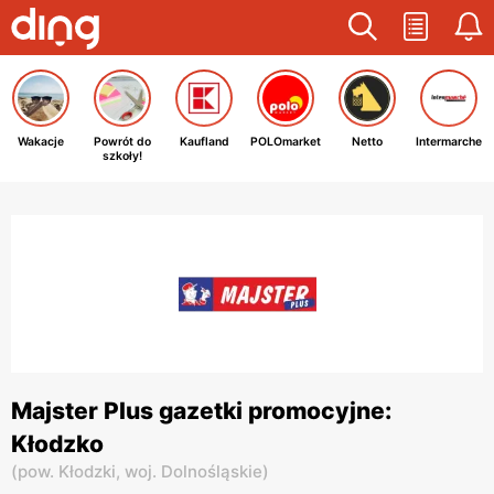
Wakacje
Powrót do
Kaufland
POLOmarket
Netto
Intermarche
szkoły!
Majster Plus gazetki promocyjne:
Kłodzko
(
pow. Kłodzki,
woj. Dolnośląskie
)