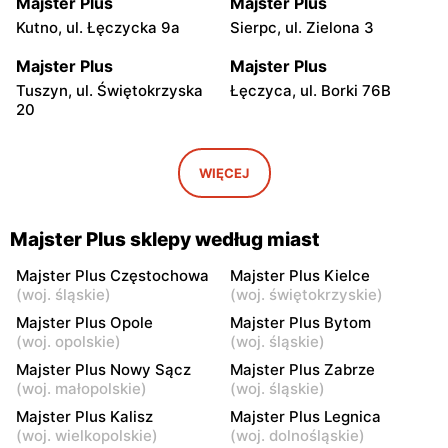
Majster Plus
Majster Plus
Kutno, ul. Łęczycka 9a
Sierpc, ul. Zielona 3
Majster Plus
Majster Plus
Tuszyn, ul. Świętokrzyska
Łęczyca, ul. Borki 76B
20
Majster Plus
Majster Plus
Siemiatycze, ul.
Poniatowa, ul. Kraczewicka
WIĘCEJ
Nadrzeczna 3A
73
Majster Plus
Majster Plus
Majster Plus sklepy według miast
Rypin, ul. Mławska 44K
Kłodawa, ul. Łąkowa 1
Majster Plus Częstochowa
Majster Plus Kielce
Majster Plus
Majster Plus
(
woj. śląskie
)
(
woj. świętokrzyskie
)
Poddębice, ul. Ogrodowa 2
Bełchatów, ul. Józefa
Majster Plus Opole
Majster Plus Bytom
Piłsudskiego 15
(
woj. opolskie
)
(
woj. śląskie
)
Majster Plus Nowy Sącz
Majster Plus Zabrze
Majster Plus
Majster Plus
(
woj. małopolskie
)
(
woj. śląskie
)
Szczytno, ul. Żwirki i
Wieniec, ul. Parkowa 49
Majster Plus Kalisz
Majster Plus Legnica
Wigury 3
(
woj. wielkopolskie
)
(
woj. dolnośląskie
)