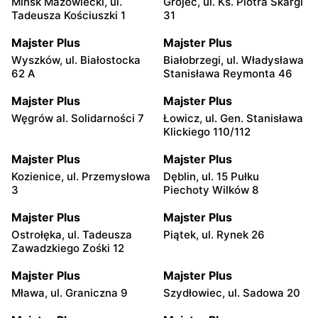
Mińsk Mazowiecki, ul.
Grójec, ul. Ks. Piotra Skargi
Tadeusza Kościuszki 1
31
Majster Plus
Majster Plus
Wyszków, ul. Białostocka
Białobrzegi, ul. Władysława
62 A
Stanisława Reymonta 46
Majster Plus
Majster Plus
Węgrów al. Solidarności 7
Łowicz, ul. Gen. Stanisława
Klickiego 110/112
Majster Plus
Majster Plus
Kozienice, ul. Przemysłowa
Dęblin, ul. 15 Pułku
3
Piechoty Wilków 8
Majster Plus
Majster Plus
Ostrołęka, ul. Tadeusza
Piątek, ul. Rynek 26
Zawadzkiego Zośki 12
Majster Plus
Majster Plus
Mława, ul. Graniczna 9
Szydłowiec, ul. Sadowa 20