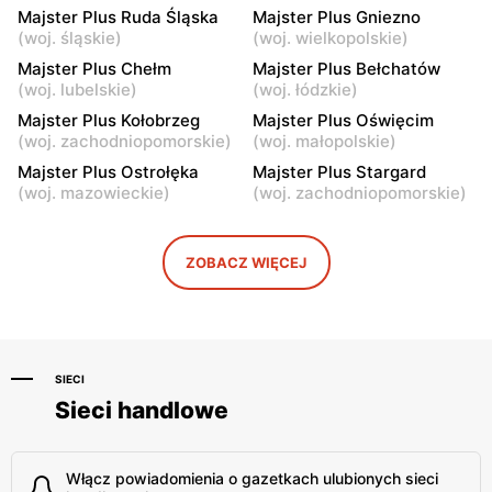
Majster Plus
Majster Plus
Majster Plus Ruda Śląska
Majster Plus Gniezno
Przedbórz, ul. Konecka 50
Kielce, ul. Źródłowa 6/2
(
woj. śląskie
)
(
woj. wielkopolskie
)
Majster Plus Chełm
Majster Plus Bełchatów
Majster Plus
Majster Plus
(
woj. lubelskie
)
(
woj. łódzkie
)
Brodnica, ul. 18 Stycznia
Bielsk Podlaski, ul.
Majster Plus Kołobrzeg
Majster Plus Oświęcim
36B
Zamkowa 51
(
woj. zachodniopomorskie
)
(
woj. małopolskie
)
Majster Plus
Majster Plus
Majster Plus Ostrołęka
Majster Plus Stargard
(
woj. mazowieckie
)
(
woj. zachodniopomorskie
)
Babiak, ul. Dębowa 1
Golub-Dobrzyń, ul. Szosa
Rypińska 34 E
Majster Plus
Majster Plus
ZOBACZ WIĘCEJ
Lubawa, ul. Wyzwolenia 2F
Radomsko, ul. Młodzowska
3
SIECI
Sieci handlowe
Włącz powiadomienia o gazetkach ulubionych sieci