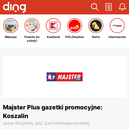
Wakacje
Powrót do
Kaufland
POLOmarket
Netto
Intermarche
szkoły!
Majster Plus gazetki promocyjne:
Koszalin
(
pow. Koszalin,
woj. Zachodniopomorskie
)