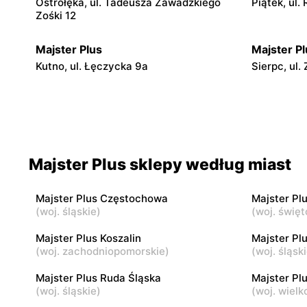
Ostrołęka, ul. Tadeusza Zawadzkiego
Piątek, ul.
Zośki 12
Majster Plus
Majster Pl
Kutno, ul. Łęczycka 9a
Sierpc, ul.
Majster Plus
Majster Pl
Siemiatycze, ul. Nadrzeczna 3A
Poniatowa,
Majster Plus
Majster Pl
Majster Plus sklepy według miast
Poddębice, ul. Ogrodowa 2
Bełchatów, 
Majster Plus Częstochowa
Majster Pl
Majster Plus
Majster Pl
(
woj. śląskie
)
(
woj. święt
Przedbórz, ul. Konecka 50
Kielce, ul.
Majster Plus Koszalin
Majster Pl
(
woj. zachodniopomorskie
)
(
woj. śląsk
Majster Plus
Majster Pl
Babiak, ul. Dębowa 1
Golub-Dobr
Majster Plus Ruda Śląska
Majster Pl
(
woj. śląskie
)
(
woj. wielk