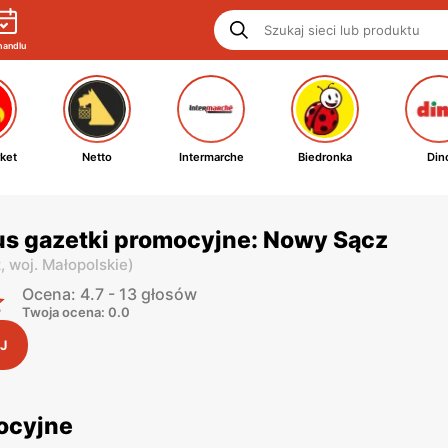
handlu
ket
Netto
Intermarche
Biedronka
Din
us gazetki promocyjne: Nowy Sącz
z,
woj. Małopolskie
)
Ocena: 4.7 - 13 głosów
Twoja ocena: 0.0
J
mocyjne