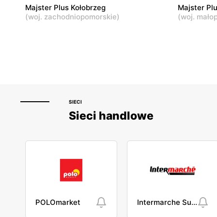
Majster Plus Kołobrzeg
Majster Pl
(
woj. zachodniopomorskie
)
(
woj. małop
SIECI
Sieci handlowe
POLOmarket
Intermarche Super