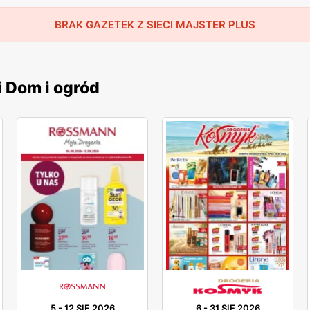
BRAK GAZETEK Z SIECI MAJSTER PLUS
i Dom i ogród
5
-
12 SIE 2026
6
-
31 SIE 2026