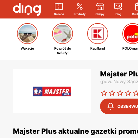
Gazetki
Produkty
Sklepy
Blog
Dni 
Wakacje
Powrót do
Kaufland
POLOmar
szkoły!
Majster Pl
(
pow. Nowy Sąc
OBSERWU
Majster Plus aktualne gazetki pro