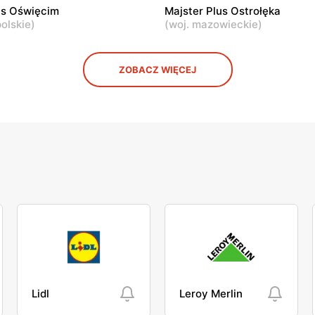
us Oświęcim
Majster Plus Ostrołęka
olskie
)
(
woj. mazowieckie
)
ZOBACZ WIĘCEJ
Lidl
Leroy Merlin