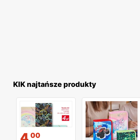
KIK najtańsze produkty
4
00