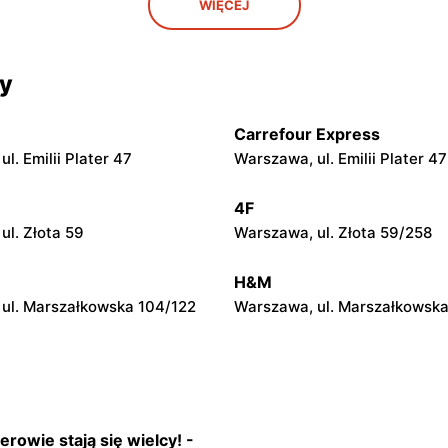
WIĘCEJ
l. Geodetów 2
Otwock, ul. Kupiecka 2
KIK
cy
l. Warszawska 67A
Nowy Dwór Mazowiecki, ul. 
36
Carrefour Express
KIK
l. Emilii Plater 47
Warszawa, ul. Emilii Plater 47
 Armii Krajowej 50
Żyrardów, ul. Kilińskiego 9
4F
ul. Złota 59
Warszawa, ul. Złota 59/258
KIK
l. Nowy Rynek 2
Garwolin al. Legionów 2
H&M
ul. Marszałkowska 104/122
Warszawa, ul. Marszałkowska
erowie stają się wielcy! -