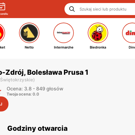
handlu
ket
Netto
Intermarche
Biedronka
Din
o-Zdrój, Bolesława Prusa 1
 Świętokrzyskie
)
Ocena: 3.8 - 849 głosów
Twoja ocena: 0.0
J
Godziny otwarcia