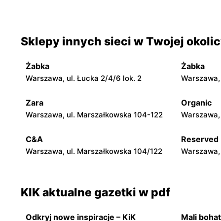
Radzymin al. Jana Pawła II 23
Wołomin, u
KIK
KIK
Sklepy innych sieci w Twojej okoli
Nowy Dwór Mazowiecki, ul. Gen.
Tarczyn, u
Jerzego Przemysława Morawicza 2b
Żabka
Żabka
KIK
KIK
Warszawa, ul. Łucka 2/4/6 lok. 2
Warszawa, u
Mińsk Mazowiecki, ul. Konstantego
Grójec, ul.
Rudzkiego 9
Zara
Organic
Warszawa, ul. Marszałkowska 104-122
Warszawa, 
KIK
KIK
Warka, ul. Puławska 30B
Pułtusk, u
C&A
Reserved
Warszawa, ul. Marszałkowska 104/122
Warszawa, 
KIK aktualne gazetki w pdf
Odkryj nowe inspiracje – KiK
Mali bohat