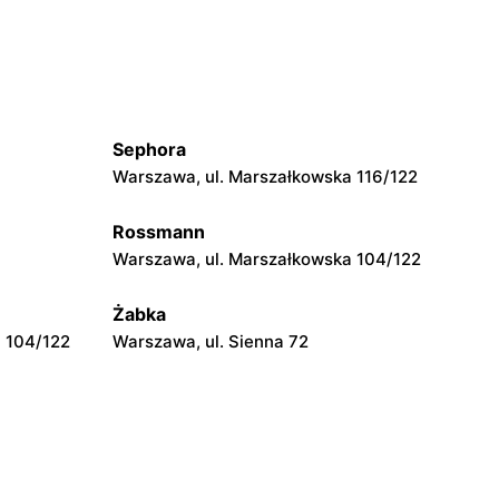
Otwock, ul. Płk. Ryszarda Kuklińskiego 1
KIK
Warszawska
Mińsk Mazowiecki, ul. Warszawska 57
Sephora
KIK
Warszawa, ul. Marszałkowska 116/122
Wyszków, ul. Centralna 4
Rossmann
Warszawa, ul. Marszałkowska 104/122
KIK
Płońsk, ul. Warszawska 59
Żabka
 104/122
Warszawa, ul. Sienna 72