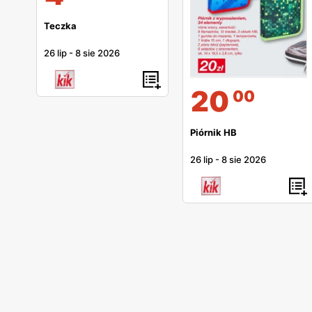
Teczka
26 lip
-
8 sie 2026
20
00
Piórnik HB
26 lip
-
8 sie 2026