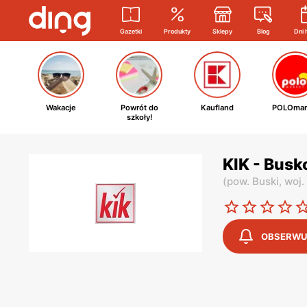
Gazetki
Produkty
Sklepy
Blog
Dni 
Wakacje
Powrót do
Kaufland
POLOmar
szkoły!
KIK - Busk
(
pow. Buski,
woj.
OBSERWU